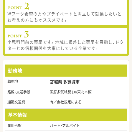
Wワーク希望の方やプライベートと両立して就業したいと
お考えの方にもオススメです。
小児科門前の薬局です。地域に根差した薬局を目指し、ドク
ターとの信頼関係を大事にしている企業です。
勤務地
勤務地
宮城県 多賀城市
路線・交通手段
国府多賀城駅 (JR東北本線)
通勤交通費
有／会社規定による
基本情報
雇用形態
パート・アルバイト