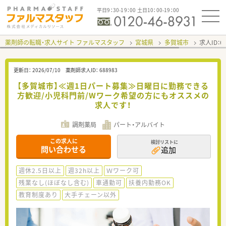
平日9：30-19：00 土日10：00-19：00
薬剤師の転職・求人サイト ファルマスタッフ
宮城県
多賀城市
求人ID：
更新日：
2026/07/10
薬剤師求人ID：
688983
【多賀城市】≪週1日パート募集≫日曜日に勤務できる
方歓迎/小児科門前/Wワーク希望の方にもオススメの
求人です！
調剤薬局
パート・アルバイト
この求人に
検討リストに
問い合わせる
追加
週休2.5日以上
週32h以上
Ｗワーク可
残業なし(ほぼなし含む)
車通勤可
扶養内勤務OK
教育制度あり
大手チェーン以外