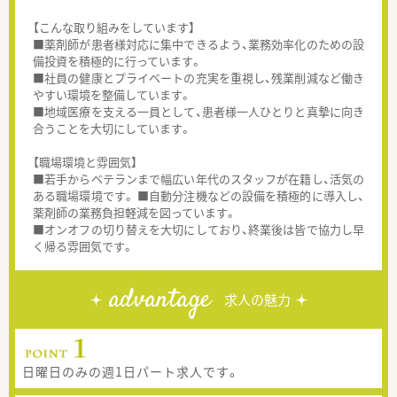
【こんな取り組みをしています】
■薬剤師が患者様対応に集中できるよう、業務効率化のための設
備投資を積極的に行っています。
■社員の健康とプライベートの充実を重視し、残業削減など働き
やすい環境を整備しています。
■地域医療を支える一員として、患者様一人ひとりと真摯に向き
合うことを大切にしています。
【職場環境と雰囲気】
■若手からベテランまで幅広い年代のスタッフが在籍し、活気の
ある職場環境です。 ■自動分注機などの設備を積極的に導入し、
薬剤師の業務負担軽減を図っています。
■オンオフの切り替えを大切にしており、終業後は皆で協力し早
く帰る雰囲気です。
advantage
求人の魅力
日曜日のみの週1日パート求人です。