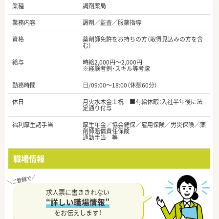
業種
調剤薬局
業務内容
調剤／監査／服薬指導
資格
薬剤師免許をお持ちの方（取得見込みの方を含
む）
給与
時給2,000円～2,000円
※経験者例・スキル等考慮
勤務時間
日/09:00～18:00（休憩60分）
休日
月火水木金土祝 ■有給休暇：入社半年後に法
定通り付与
福利厚生諸手当
厚生年金／協会健保／雇用保険／労災保険／薬
剤師賠償責任保険
通勤手当 等
職場情報
求人票に書ききれない
“詳しい職場情報”
をお伝えします！