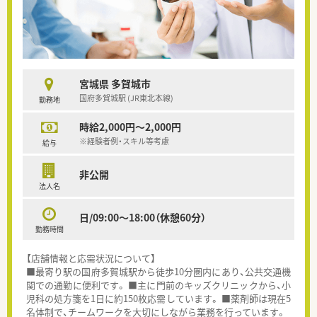
宮城県 多賀城市
国府多賀城駅 (JR東北本線)
勤務地
時給2,000円～2,000円
※経験者例・スキル等考慮
給与
非公開
法人名
日/09:00～18:00（休憩60分）
勤務時間
【店舗情報と応需状況について】
■最寄り駅の国府多賀城駅から徒歩10分圏内にあり、公共交通機
関での通勤に便利です。 ■主に門前のキッズクリニックから、小
児科の処方箋を1日に約150枚応需しています。 ■薬剤師は現在5
名体制で、チームワークを大切にしながら業務を行っています。