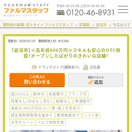
平日9：30-19：00 土日10：00-19：00
薬剤師の転職・求人サイト ファルマスタッフ
宮城県
岩沼市
ウエルシア
更新日：
2026/07/10
薬剤師求人ID：
401506
【岩沼市】≪高年収600万円≫スキルも安心のOTC併
設！オープンしたばかりのきれいな店舗！
ドラッグストア(調剤あり)
正社員
この求人に
検討リストに
問い合わせる
追加
週32h以上
新卒可
未経験可
ブランク可
残業なし(ほぼなし含む)
転勤なし
車通勤可
高給与(600万円以上)
寮・借上社宅あり
認定薬剤師取得支援あり
教育制度あり
シフト制
大手チェーン
ヘルプ体制充実