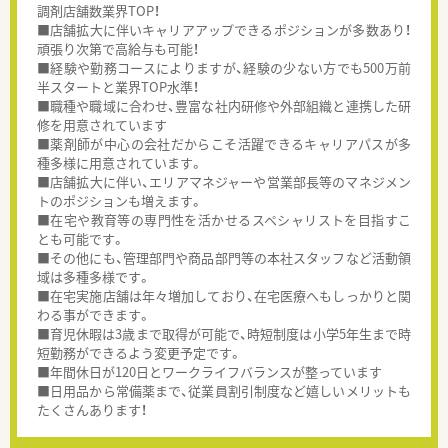
調剤店舗数業界TOP！
■店舗拡大に伴いキャリアアップできるポジションが多数あり！
頑張り次第で高給与も可能！
■経験や勤務コースによりますが、経験の少ない方でも500万前
半スタートと業界TOP水準！
■職種や職域に合わせ、豊富な社内研修や外部組織と連携した研
修を用意されています
■薬剤師が中心の会社だからこそ活躍できるキャリアパスが多
種多様に用意されています。
■店舗拡大に伴い、エリアマネジャーや営業部長等のマネジメン
トのポジションも増えます。
■在宅や教育等の専門性を活かせるスペシャリストを目指すこ
とも可能です。
■その他にも、管理部門や商品部門等の本社スタッフなど活動領
域は多種多様です。
■在宅実施店舗は年々増加しており、在宅医療へもしっかりと関
わる事ができます。
■育児休暇は3歳まで取得が可能で、時短制度は小学5年生まで時
短勤務ができるよう変更予定です。
■年間休日が120日とワークライフバランスが整っています
■日用品から常備薬まで、従業員割引制度など嬉しいメリットも
たくさんあります！