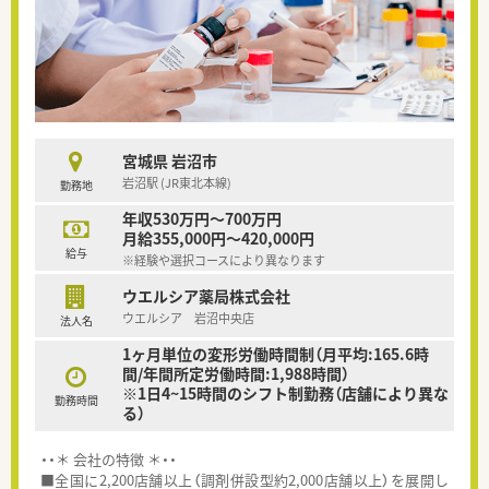
宮城県 岩沼市
岩沼駅 (JR東北本線)
勤務地
年収530万円～700万円
月給355,000円～420,000円
給与
※経験や選択コースにより異なります
ウエルシア薬局株式会社
ウエルシア 岩沼中央店
法人名
1ヶ月単位の変形労働時間制（月平均:165.6時
間/年間所定労働時間:1,988時間）
※1日4~15時間のシフト制勤務（店舗により異な
勤務時間
る）
・・＊ 会社の特徴 ＊・・
■全国に2,200店舗以上（調剤併設型約2,000店舗以上）を展開し