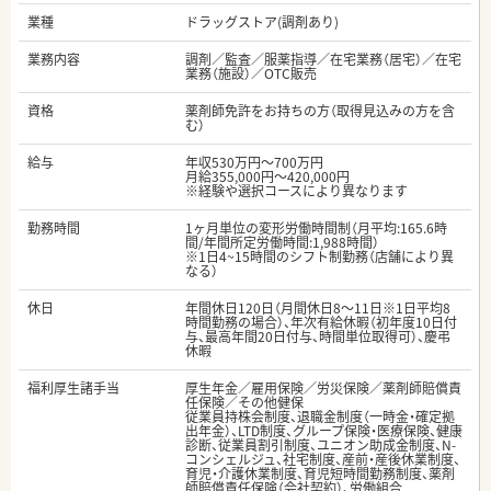
業種
ドラッグストア(調剤あり)
業務内容
調剤／監査／服薬指導／在宅業務（居宅）／在宅
業務（施設）／OTC販売
資格
薬剤師免許をお持ちの方（取得見込みの方を含
む）
給与
年収530万円～700万円
月給355,000円～420,000円
※経験や選択コースにより異なります
勤務時間
1ヶ月単位の変形労働時間制（月平均:165.6時
間/年間所定労働時間:1,988時間）
※1日4~15時間のシフト制勤務（店舗により異
なる）
休日
年間休日120日（月間休日8～11日※1日平均8
時間勤務の場合）、年次有給休暇（初年度10日付
与、最高年間20日付与、時間単位取得可）、慶弔
休暇
福利厚生諸手当
厚生年金／雇用保険／労災保険／薬剤師賠償責
任保険／その他健保
従業員持株会制度、退職金制度（一時金・確定拠
出年金）、LTD制度、グループ保険・医療保険、健康
診断、従業員割引制度、ユニオン助成金制度、N-
コンシェルジュ、社宅制度、産前・産後休業制度、
育児・介護休業制度、育児短時間勤務制度、薬剤
師賠償責任保険（会社契約）、労働組合