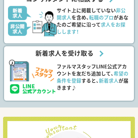
サイト上に掲載していない
非公
開求人
を含め、
転職のプロ
があな
たのご希望に沿って
求人をお探
しします！
新着求人を受け取る
ファルマスタッフLINE公式アカ
ウントを友だち追加して、
希望の
条件を登録
すると、
新着求人
が届
きます♪