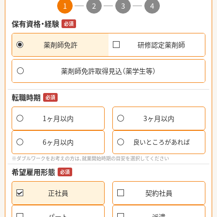
1
2
3
4
保有資格・経験
必須
薬剤師免許
研修認定薬剤師
薬剤師免許取得見込（薬学生等）
転職時期
必須
1ヶ月以内
3ヶ月以内
6ヶ月以内
良いところがあれば
※ダブルワークをお考えの方は、就業開始時期の目安を選択してください
希望雇用形態
必須
正社員
契約社員
パート
派遣