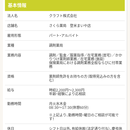
基本情報
法人名
クラフト株式会社
店舗名
さくら薬局 登米まいや店
雇用形態
パート・アルバイト
業種
調剤薬局
業務内容
調剤／監査／服薬指導／在宅業務（居宅）／かか
りつけ薬剤師業務／在宅業務（施設）
保険薬局における調剤業務全般ならびに付帯業
務
資格
薬剤師免許をお持ちの方（取得見込みの方を含
む）
給与
時給2,200円～2,300円
年齢・経験により応相談
勤務時間
月火水木金
08：30～17：30(休憩60分)
※上記より、勤務時間・曜日のご相談が可能で
す！
休日
シフト日以外、有給休暇（法定通り付与）、慶弔休