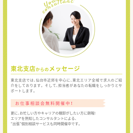
東北支店
メッセージ
からの
東北支店では、仙台市近郊を中心に、東北エリア全域で求人のご紹
介をしております。 そして、担当者があなたの転職をしっかりとサ
ポートします。
お仕事相談会無料開催中！
更に、お忙しい方やキャリアの棚卸がしたい方に朗報!
エリアを熟知したコンサルタントによる、
“出張”個別相談サービスも同時開催中です。