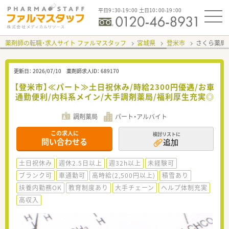
平日9：30-19：00 土日10：00-19：00
薬剤師の転職・求人サイト ファルマスタッフ
宮城県
登米市
さくら薬局
更新日：
2026/07/10
薬剤師求人ID：
689170
【登米市】≪パート≫土日祝休み/時給2300円優遇/お車
通勤便利/内科系メイン/大手調剤薬局/福利厚生充実◎
調剤薬局
パート・アルバイト
この求人に
検討リストに
問い合わせる
追加
土日祝休み
週休2.5日以上
週32h以上
未経験可
ブランク可
車通勤可
高時給(2,500円以上)
積雪あり
扶養内勤務OK
教育制度あり
大手チェーン
ヘルプ体制充実
高収入