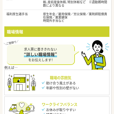
暇、産前産後休暇、特別休暇など ※週勤務時間
数により異なる
福利厚生諸手当
厚生年金／雇用保険／労災保険／薬剤師賠償責
任保険／薬業健保
時間外手当など
職場情報
求人票に書ききれない
“詳しい職場情報”
をお伝えします！
職場の雰囲気
助け合う風土がある
年齢や性別の壁がない
ワークライフバランス
お休みが取りやすい