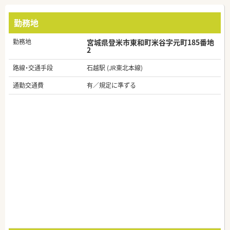
勤務地
勤務地
宮城県登米市東和町米谷字元町185番地
2
路線・交通手段
石越駅 (JR東北本線)
通勤交通費
有／規定に準ずる