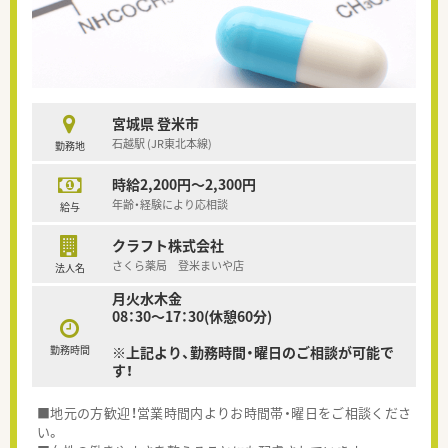
宮城県 登米市
石越駅 (JR東北本線)
勤務地
時給2,200円～2,300円
年齢・経験により応相談
給与
クラフト株式会社
さくら薬局 登米まいや店
法人名
月火水木金
08：30～17：30(休憩60分)
勤務時間
※上記より、勤務時間・曜日のご相談が可能で
す！
■地元の方歓迎！営業時間内よりお時間帯・曜日をご相談くださ
い。