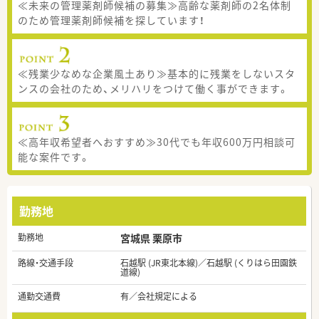
≪未来の管理薬剤師候補の募集≫高齢な薬剤師の2名体制
のため管理薬剤師候補を探しています！
≪残業少なめな企業風土あり≫基本的に残業をしないスタ
ンスの会社のため、メリハリをつけて働く事ができます。
≪高年収希望者へおすすめ≫30代でも年収600万円相談可
能な案件です。
勤務地
勤務地
宮城県 栗原市
路線・交通手段
石越駅 (JR東北本線)／石越駅 (くりはら田園鉄
道線)
通勤交通費
有／会社規定による