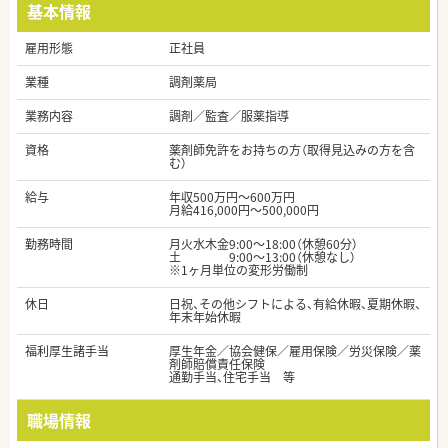
基本情報
雇用形態
正社員
業種
調剤薬局
業務内容
調剤／監査／服薬指導
資格
薬剤師免許をお持ちの方（取得見込みの方を含
む）
給与
年収500万円～600万円
月給416,000円～500,000円
勤務時間
月火水木金9:00～18:00（休憩60分）
土 9:00～13:00（休憩なし）
※1ヶ月単位の変形労働制
休日
日祝、その他シフトによる、有給休暇、夏期休暇、
年末年始休暇
福利厚生諸手当
厚生年金／協会健保／雇用保険／労災保険／薬
剤師賠償責任保険
通勤手当、住宅手当 等
職場情報