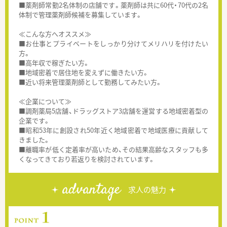
■薬剤師常勤2名体制の店舗です。薬剤師は共に60代・70代の2名
体制で管理薬剤師候補を募集しています。
≪こんな方へオススメ≫
■お仕事とプライベートをしっかり分けてメリハリを付けたい
方。
■高年収で稼ぎたい方。
■地域密着で居住地を変えずに働きたい方。
■近い将来管理薬剤師として勤務してみたい方。
≪企業について≫
■調剤薬局5店舗、ドラッグストア3店舗を運営する地域密着型の
企業です。
■昭和53年に創設され50年近く地域密着で地域医療に貢献して
きました。
■離職率が低く定着率が高いため、その結果高齢なスタッフも多
くなってきており若返りを検討されています。
advantage
求人の魅力