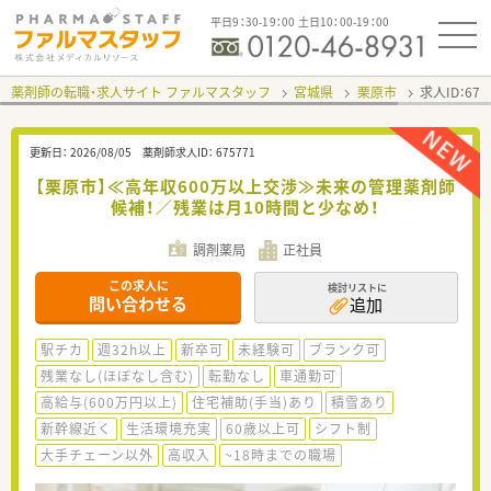
平日9：30-19：00 土日10：00-19：00
薬剤師の転職・求人サイト ファルマスタッフ
宮城県
栗原市
求人ID：67
更新日：
2026/08/05
薬剤師求人ID：
675771
【栗原市】≪高年収600万以上交渉≫未来の管理薬剤師
候補！／残業は月10時間と少なめ！
調剤薬局
正社員
この求人に
検討リストに
問い合わせる
追加
駅チカ
週32h以上
新卒可
未経験可
ブランク可
残業なし(ほぼなし含む)
転勤なし
車通勤可
高給与(600万円以上)
住宅補助(手当)あり
積雪あり
新幹線近く
生活環境充実
60歳以上可
シフト制
大手チェーン以外
高収入
~18時までの職場