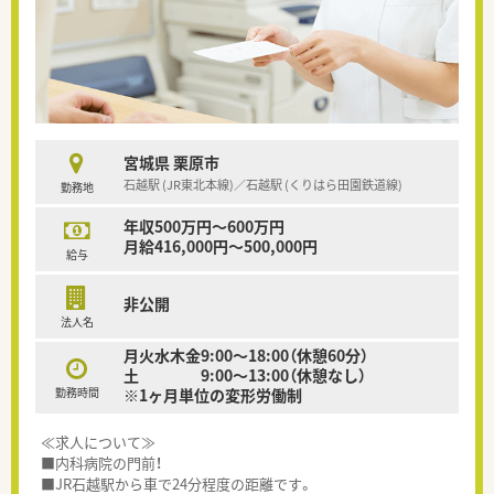
宮城県 栗原市
石越駅 (JR東北本線)／石越駅 (くりはら田園鉄道線)
勤務地
年収500万円～600万円
月給416,000円～500,000円
給与
非公開
法人名
月火水木金9:00～18:00（休憩60分）
土 9:00～13:00（休憩なし）
勤務時間
※1ヶ月単位の変形労働制
≪求人について≫
■内科病院の門前！
■JR石越駅から車で24分程度の距離です。