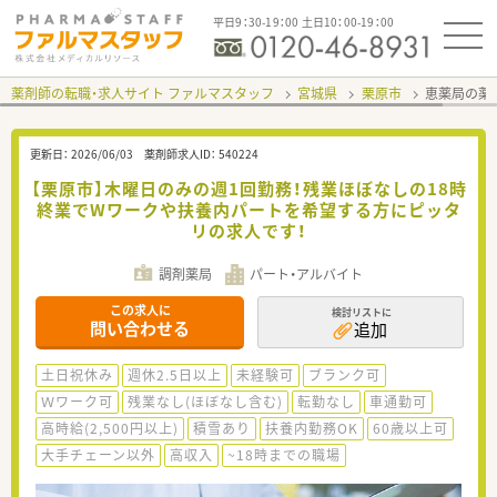
平日9：30-19：00 土日10：00-19：00
薬剤師の転職・求人サイト ファルマスタッフ
宮城県
栗原市
恵薬局の薬
更新日：
2026/06/03
薬剤師求人ID：
540224
【栗原市】木曜日のみの週1回勤務！残業ほぼなしの18時
終業でWワークや扶養内パートを希望する方にピッタ
リの求人です！
調剤薬局
パート・アルバイト
この求人に
検討リストに
問い合わせる
追加
土日祝休み
週休2.5日以上
未経験可
ブランク可
Ｗワーク可
残業なし(ほぼなし含む)
転勤なし
車通勤可
高時給(2,500円以上)
積雪あり
扶養内勤務OK
60歳以上可
大手チェーン以外
高収入
~18時までの職場