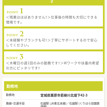
＜残業はほぼありません！＞仕事後の時間も大切にできる
環境です。
＜未経験やブランクも可！＞丁寧にサポートするので安心
してください。
＜木曜日の週1回のみの勤務です！＞Wワークや扶養内希望
の方にピッタリです！
勤務地
勤務地
宮城県栗原市若柳川北堤下42-3
路線・交通手段
石越駅 (JR東北本線)／石越駅 (くりはら田園鉄
道線)