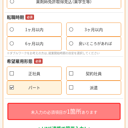
薬剤師免許取得見込（薬学生等）
転職時期
必須
1ヶ月以内
3ヶ月以内
6ヶ月以内
良いところがあれば
※ダブルワークをお考えの方は、就業開始時期の目安を選択してください
希望雇用形態
必須
正社員
契約社員
パート
派遣
1箇所
未入力の必須項目が
あります