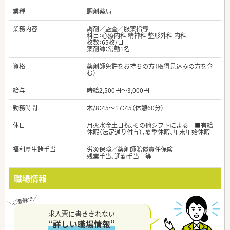
業種
調剤薬局
業務内容
調剤／監査／服薬指導
科目：心療内科 精神科 整形外科 内科
枚数：65枚/日
薬剤師：常勤1名
資格
薬剤師免許をお持ちの方（取得見込みの方を含
む）
給与
時給2,500円～3,000円
勤務時間
木/8：45～17：45（休憩60分）
休日
月火水金土日祝、その他シフトによる ■有給
休暇（法定通り付与）、夏季休暇、年末年始休暇
福利厚生諸手当
労災保険／薬剤師賠償責任保険
残業手当、通勤手当 等
職場情報
求人票に書ききれない
“詳しい職場情報”