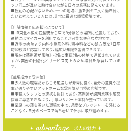
ッフ同士が互いに助け合いながら日々の業務に励んでいます。
■転勤の心配がないため、一つの地域に腰を据えて長く働き続け
たいと考えている方には、非常に最適な職場環境です。
【店舗情報と応需状況について】
■JR東北本線の石越駅から車で9分ほどの場所に位置しており、
通勤にはマイカーを利用することが可能な便利な立地です。
■近隣の病院より内科や整形外科、精神科などの処方箋を1日平
均60枚ほど応需しており、幅広い知識を習得できます。
■現在は薬剤師が常時1～2名と事務3名の体制で運営されていま
すが、業務の円滑化とサービス向上のため増員を急募していま
す。
【職場環境と雰囲気】
■少人数の職場だからこそ風通しが非常に良く、自分の意見や提
案が通りやすいアットホームな雰囲気が自慢の店舗です。
■事務スタッフとの連携も抜群であり、薬剤師が調剤業務や服薬
指導に専念できるよう、手厚いサポート体制が整っています。
■栗原市の落ち着いた環境の中で、過度なプレッシャーを感じる
ことなく、自分のペースで落ち着いて仕事に取り組めます。
advantage
求人の魅力