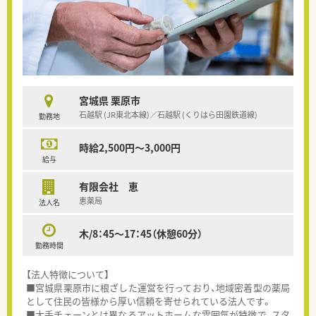
宮城県 栗原市
石越駅 (JR東北本線)／石越駅 (くりはら田園鉄道線)
勤務地
時給2,500円～3,000円
給与
有限会社 恵
恵薬局
法人名
木/8：45～17：45（休憩60分）
勤務時間
【法人特徴について】
■宮城県栗原市に根ざした運営を行っており、地域密着型の薬局
として住民の皆様から厚い信頼を寄せられている法人です。
■大手チェーンとは異なるアットホームな雰囲気が特徴で、スタ