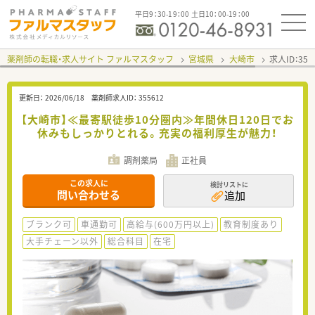
平日9：30-19：00 土日10：00-19：00
薬剤師の転職・求人サイト ファルマスタッフ
宮城県
大崎市
求人ID：35
更新日：
2026/06/18
薬剤師求人ID：
355612
【大崎市】≪最寄駅徒歩10分圏内≫年間休日120日でお
休みもしっかりとれる。充実の福利厚生が魅力！
調剤薬局
正社員
この求人に
検討リストに
問い合わせる
追加
ブランク可
車通勤可
高給与(600万円以上)
教育制度あり
大手チェーン以外
総合科目
在宅