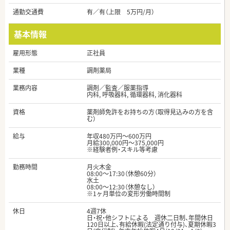
通勤交通費
有／有（上限 5万円/月）
基本情報
雇用形態
正社員
業種
調剤薬局
業務内容
調剤／監査／服薬指導
内科, 呼吸器科, 循環器科, 消化器科
資格
薬剤師免許をお持ちの方（取得見込みの方を含
む）
給与
年収480万円～600万円
月給300,000円～375,000円
※経験者例・スキル等考慮
勤務時間
月火木金
08:00～17:30（休憩60分）
水土
08:00～12:30（休憩なし）
※1ヶ月単位の変形労働時間制
休日
4週7休
日・祝・他シフトによる 週休二日制、年間休日
120日以上、有給休暇(法定通り付与)、夏期休暇3