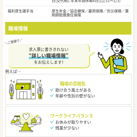
日(交代制)、年末年始休暇4日(12/31～1/3)
福利厚生諸手当
厚生年金／協会健保／雇用保険／労災保険／薬
剤師賠償責任保険
職場情報
求人票に書ききれない
“詳しい職場情報”
をお伝えします！
職場の雰囲気
助け合う風土がある
年齢や性別の壁がない
ワークライフバランス
お休みが取りやすい
残業が少ない