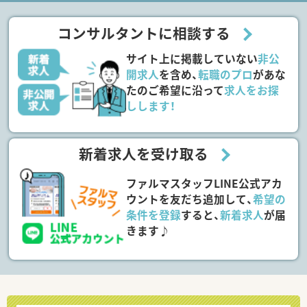
コンサルタントに相談する
サイト上に掲載していない
非公
開求人
を含め、
転職のプロ
があな
たのご希望に沿って
求人をお探
しします！
新着求人を受け取る
ファルマスタッフLINE公式アカ
ウントを友だち追加して、
希望の
条件を登録
すると、
新着求人
が届
きます♪