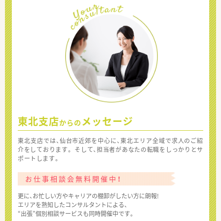
東北支店
メッセージ
からの
東北支店では、仙台市近郊を中心に、東北エリア全域で求人のご紹
介をしております。 そして、担当者があなたの転職をしっかりとサ
ポートします。
お仕事相談会無料開催中！
更に、お忙しい方やキャリアの棚卸がしたい方に朗報!
エリアを熟知したコンサルタントによる、
“出張”個別相談サービスも同時開催中です。