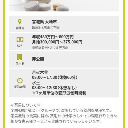
宮城県 大崎市
田尻駅 (JR東北本線)
勤務地
年収480万円～600万円
月給300,000円～375,000円
給与
※経験者例・スキル等考慮
非公開
法人名
月火木金
08:00～17:30（休憩60分）
水土
勤務時間
08:00～12:30（休憩なし）
※1ヶ月単位の変形労働時間制
≪薬局について≫
全国430店舗以上（グループで）展開している調剤薬局様です。
薬局機能の充実に努め、薬剤師の仕事のしやすい環境作りときめ
細かな患者様サービスを実践されていらっしゃいます。