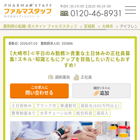
平日9：30-19：00 土日10：00-19：00
薬剤師の転職・求人サイト ファルマスタッフ
宮城県
大崎市
アイフレン
更新日：
2026/07/10
薬剤師求人ID：
355886
【大崎市】≪平日のみ勤務≫貴重な土日休みの正社員募
集！スキル・知識ともにアップを目指したい方にもおす
すめ！
調剤薬局
正社員
この求人に
検討リストに
問い合わせる
追加
土日祝休み
ブランク可
車通勤可
高給与(600万円以上)
教育制度あり
大手チェーン以外
総合科目
高収入