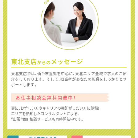
東北支店
メッセージ
からの
東北支店では、仙台市近郊を中心に、東北エリア全域で求人のご紹
介をしております。 そして、担当者があなたの転職をしっかりとサ
ポートします。
お仕事相談会無料開催中！
更に、お忙しい方やキャリアの棚卸がしたい方に朗報!
エリアを熟知したコンサルタントによる、
“出張”個別相談サービスも同時開催中です。