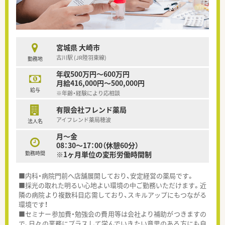
宮城県 大崎市
古川駅 (JR陸羽東線)
勤務地
年収500万円～600万円
月給416,000円～500,000円
給与
※年齢・経験により応相談
有限会社フレンド薬局
アイフレンド薬局穂波
法人名
月～金
08：30～17：00（休憩60分）
勤務時間
※1ヶ月単位の変形労働時間制
■内科・病院門前へ店舗展開しており、安定経営の薬局です。
■採光の取れた明るい心地よい環境の中ご勤務いただけます。近
隣の病院より複数科目応需しており、スキルアップにもつながる
環境です！
■セミナー参加費・勉強会の費用等は会社より補助がつきますの
で、日々の業務にプラスして学んでいきたい意思のある方にも自