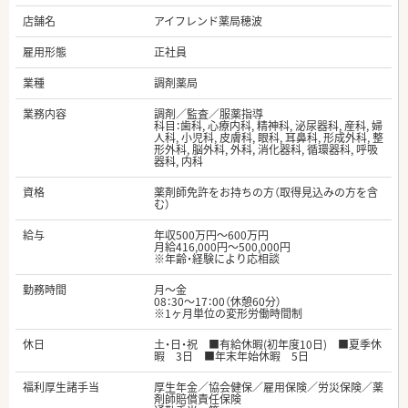
店舗名
アイフレンド薬局穂波
雇用形態
正社員
業種
調剤薬局
業務内容
調剤／監査／服薬指導
科目：歯科, 心療内科, 精神科, 泌尿器科, 産科, 婦
人科, 小児科, 皮膚科, 眼科, 耳鼻科, 形成外科, 整
形外科, 脳外科, 外科, 消化器科, 循環器科, 呼吸
器科, 内科
資格
薬剤師免許をお持ちの方（取得見込みの方を含
む）
給与
年収500万円～600万円
月給416,000円～500,000円
※年齢・経験により応相談
勤務時間
月～金
08：30～17：00（休憩60分）
※1ヶ月単位の変形労働時間制
休日
土・日・祝 ■有給休暇(初年度10日) ■夏季休
暇 3日 ■年末年始休暇 5日
福利厚生諸手当
厚生年金／協会健保／雇用保険／労災保険／薬
剤師賠償責任保険