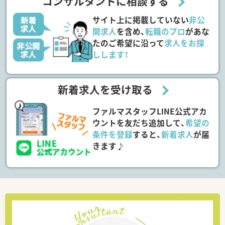
コンサルタントに相談する
サイト上に掲載していない
非公
開求人
を含め、
転職のプロ
があな
たのご希望に沿って
求人をお探
しします！
新着求人を受け取る
ファルマスタッフLINE公式アカ
ウントを友だち追加して、
希望の
条件を登録
すると、
新着求人
が届
きます♪