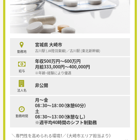
宮城県 大崎市
古川駅 (JR陸羽東線)／古川駅 (東北新幹線)
勤務地
年収500万円～600万円
月給333,000円～400,000円
給与
※年齢・経験により優遇
非公開
法人名
月～金
08：30～18：00（休憩60分）
土
勤務時間
08：30～13：00（休憩なし）
※週平均40時間のシフト制勤務
＼専門性を高められる環境！／（大崎市エリア担当より）