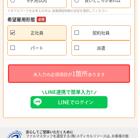
6ヶ月以内
良いところがあれば
※ダブルワークをお考えの方は、就業開始時期の目安を選択してください
希望雇用形態
必須
正社員
契約社員
パート
派遣
1箇所
未入力の必須項目が
あります
LINE連携で簡単入力！
安心してご登録いただくために
ファルマスタッフを運営する（株）メディカルリソースは、お客様の個