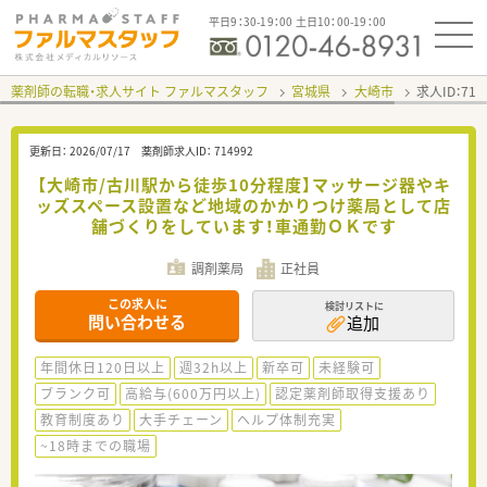
平日9：30-19：00 土日10：00-19：00
薬剤師の転職・求人サイト ファルマスタッフ
宮城県
大崎市
求人ID：71
更新日：
2026/07/17
薬剤師求人ID：
714992
【大崎市/古川駅から徒歩10分程度】マッサージ器やキ
ッズスペース設置など地域のかかりつけ薬局として店
舗づくりをしています！車通勤ＯＫです
調剤薬局
正社員
この求人に
検討リストに
問い合わせる
追加
年間休日120日以上
週32h以上
新卒可
未経験可
ブランク可
高給与(600万円以上)
認定薬剤師取得支援あり
教育制度あり
大手チェーン
ヘルプ体制充実
~18時までの職場