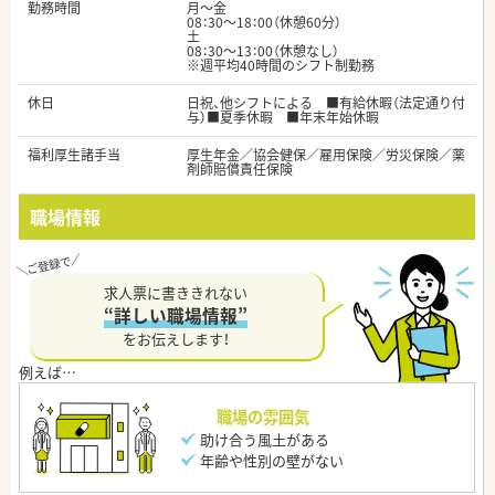
勤務時間
月～金
08：30～18：00（休憩60分）
土
08：30～13：00（休憩なし）
※週平均40時間のシフト制勤務
休日
日祝、他シフトによる ■有給休暇（法定通り付
与）■夏季休暇 ■年末年始休暇
福利厚生諸手当
厚生年金／協会健保／雇用保険／労災保険／薬
剤師賠償責任保険
職場情報
求人票に書ききれない
“詳しい職場情報”
をお伝えします！
職場の雰囲気
助け合う風土がある
年齢や性別の壁がない