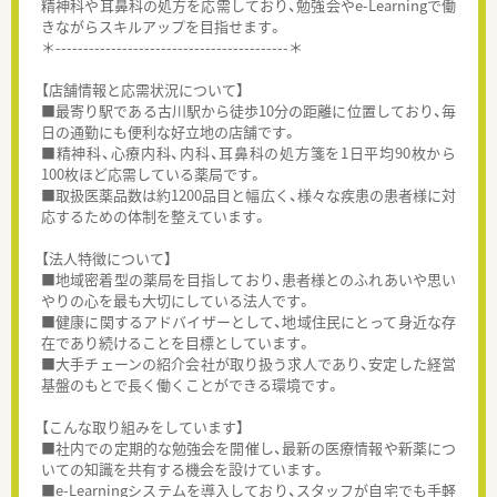
精神科や耳鼻科の処方を応需しており、勉強会やe-Learningで働
きながらスキルアップを目指せます。
＊------------------------------------------＊
【店舗情報と応需状況について】
■最寄り駅である古川駅から徒歩10分の距離に位置しており、毎
日の通勤にも便利な好立地の店舗です。
■精神科、心療内科、内科、耳鼻科の処方箋を1日平均90枚から
100枚ほど応需している薬局です。
■取扱医薬品数は約1200品目と幅広く、様々な疾患の患者様に対
応するための体制を整えています。
【法人特徴について】
■地域密着型の薬局を目指しており、患者様とのふれあいや思い
やりの心を最も大切にしている法人です。
■健康に関するアドバイザーとして、地域住民にとって身近な存
在であり続けることを目標としています。
■大手チェーンの紹介会社が取り扱う求人であり、安定した経営
基盤のもとで長く働くことができる環境です。
【こんな取り組みをしています】
■社内での定期的な勉強会を開催し、最新の医療情報や新薬につ
いての知識を共有する機会を設けています。
■e-Learningシステムを導入しており、スタッフが自宅でも手軽