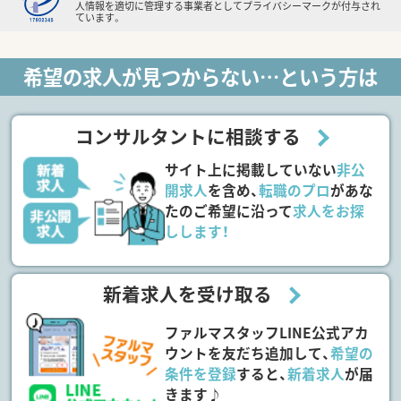
人情報を適切に管理する事業者としてプライバシーマークが付与され
ています。
希望の求人が見つからない…という方は
コンサルタントに相談する
サイト上に掲載していない
非公
開求人
を含め、
転職のプロ
があな
たのご希望に沿って
求人をお探
しします！
新着求人を受け取る
ファルマスタッフLINE公式アカ
ウントを友だち追加して、
希望の
条件を登録
すると、
新着求人
が届
きます♪