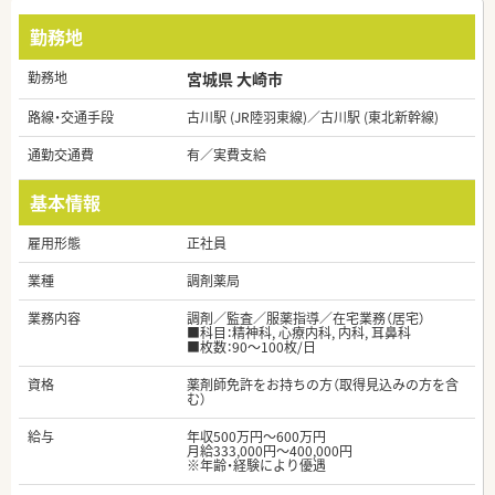
勤務地
勤務地
宮城県 大崎市
路線・交通手段
古川駅 (JR陸羽東線)／古川駅 (東北新幹線)
通勤交通費
有／実費支給
基本情報
雇用形態
正社員
業種
調剤薬局
業務内容
調剤／監査／服薬指導／在宅業務（居宅）
■科目：精神科, 心療内科, 内科, 耳鼻科
■枚数：90～100枚/日
資格
薬剤師免許をお持ちの方（取得見込みの方を含
む）
給与
年収500万円～600万円
月給333,000円～400,000円
※年齢・経験により優遇