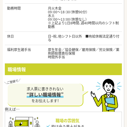
勤務時間
月火木金
09：00～18：30（休憩90分）
水土
09：00～13：00（休憩なし）
※上記より1日8時間、週40時間以内のシフト制
勤務
休日
日・祝、他シフト日以外 ■有給休暇法定通り付
与
福利厚生諸手当
厚生年金／協会健保／雇用保険／労災保険／薬
剤師賠償責任保険
時間外手当
職場情報
求人票に書ききれない
“詳しい職場情報”
をお伝えします！
職場の雰囲気
助け合う風土がある