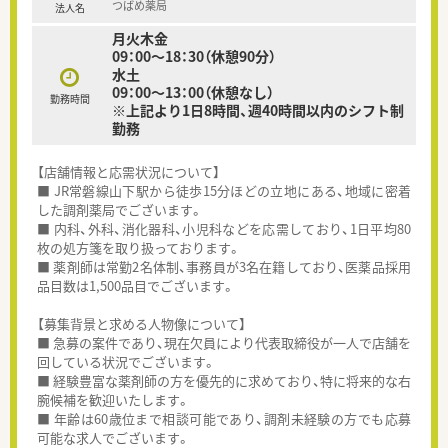
つばめ薬局
法人名
月火木金
09：00～18：30（休憩90分）
水土
09：00～13：00（休憩なし）
勤務時間
※上記より1日8時間、週40時間以内のシフト制
勤務
【店舗情報と応需状況について】
■ JR常磐線山下駅から徒歩15分ほどの立地にある、地域に密着
した調剤薬局でございます。
■ 内科、外科、消化器科、小児科などを応需しており、1日平均80
枚の処方箋を取り扱っております。
■ 薬剤師は常勤2名体制、事務員が3名在籍しており、医薬品採用
品目数は1,500品目でございます。
【募集背景と求める人物像について】
■ 急募の案件であり、現在欠員により代表取締役が一人で店舗を
回している状況でございます。
■ 経験豊富な薬剤師の方を優先的に求めており、特に将来的な右
腕候補を歓迎いたします。
■ 年齢は60歳位まで相談可能であり、調剤未経験の方でも応募
可能な求人でございます。