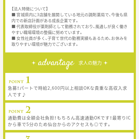
【法人特徴について】
■ 宮城県内に3店舗を展開している地元の調剤薬局で、今後も県
内での新店計画がある成長企業です。
■ 代表取締役が薬剤師として勤務されており、風通しが良く働き
やすい職場環境の整備に努めています。
■ 女性社員が多く、子育て世代の勤務実績もあるため、お休みを
取りやすい環境が魅力でございます。
advantage
求人の魅力
急募！パートで時給2,600円以上相談OKな貴重な高収入求
人です♪
通勤費は全額会社負担！もちろん高速通勤OKです！最寄りIC
から車で5分のため仙台からのアクセスも◎です。