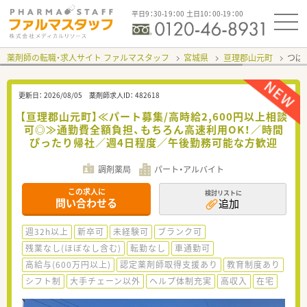
平日9：30-19：00 土日10：00-19：00
薬剤師の転職・求人サイト ファルマスタッフ
宮城県
亘理郡山元町
つば
更新日：
2026/08/05
薬剤師求人ID：
482618
【亘理郡山元町】≪パート募集/高時給2,600円以上相談
可◎≫通勤費全額負担、もちろん高速利用OK！／時間
ぴったり帰社／週4日程度／午後勤務可能な方歓迎
調剤薬局
パート・アルバイト
この求人に
検討リストに
問い合わせる
追加
週32h以上
新卒可
未経験可
ブランク可
残業なし(ほぼなし含む)
転勤なし
車通勤可
高給与(600万円以上)
認定薬剤師取得支援あり
教育制度あり
シフト制
大手チェーン以外
ヘルプ体制充実
高収入
在宅