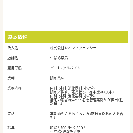
基本情報
法人名
株式会社レオンファーマシー
店舗名
つばめ薬局
雇用形態
パート・アルバイト
業種
調剤薬局
業務内容
内科, 外科, 消化器科, 小児科
調剤／監査／服薬指導／在宅業務（居宅）
内科, 外科, 消化器科, 小児科
居宅の患者様４～５名を管理薬剤師が担当（往
診無し）
資格
薬剤師免許をお持ちの方（取得見込みの方を含
む）
給与
時給2,500円～2,800円
※年齢・経験を考慮