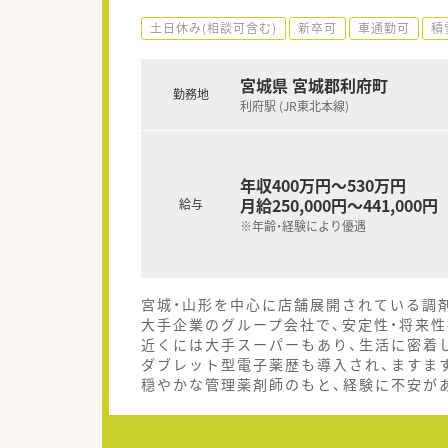
土日休み(相談可含む)
新卒可
車通勤可
積
宮城県 宮城郡利府町
勤務地
利府駅 (JR東北本線)
年収400万円～530万円
月給250,000円～441,000円
給与
※年齢・経験により優遇
宮城・山形を中心に店舗展開されている調
大手企業のグループ会社で、安定性・将来性
近くには大手スーパーもあり、生活に密着
ダブレット型電子薬歴も導入され、ますま
穏やかな管理薬剤師のもと、経験に不安が