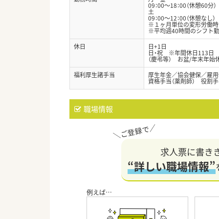
09：00～18：00（休憩60分）
土
09：00～12：00（休憩なし）
※１ヶ月単位の変形労働時
※平均週40時間のシフト
休日
日+1日
日・祝 ※年間休日113日
（慶弔等） お盆/年末年始
福利厚生諸手当
厚生年金／協会健保／雇用
資格手当（薬剤師） 役割
職場情報
求人票に書き
“詳しい職場情報”