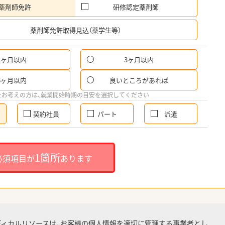
薬剤師免許
研修認定薬剤師
希
薬剤師免許取得見込（薬学生等）
1ヶ月以内
3ヶ月以内
6ヶ月以内
良いところがあれば
をお考えの方は、就業開始時期の目安を選択してください
契約社員
パート
派遣
1箇所
必須項目が
あります
ディカルリソースは、お客様の個人情報を適切に管理する事業者とし