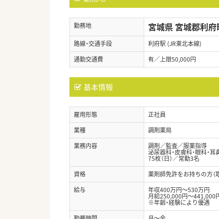
宮城県 宮城郡利府
勤務地
路線・交通手段
利府駅 (JR東北本線)
通勤交通費
有／上限50,000円
基本情報
雇用形態
正社員
業種
調剤薬局
業務内容
調剤／監査／服薬指導
泌尿器科・皮膚科・眼科・耳
75枚（日）／常勤3名
資格
薬剤師免許をお持ちの方（
給与
年収400万円～530万円
月給250,000円～441,000
※年齢・経験により優遇
勤務時間
月～金