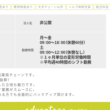
雪あり
教育制度あり
大手チェーン以外
ヘルプ体制充実
総合科目
非公開
法人名
月～金
09：00～18：00（休憩60分）
土
勤務時間
09：00～12：00（休憩なし）
※１ヶ月単位の変形労働時間
※平均週40時間のシフト勤務
剤薬局チェーンです。
抜群！
した立地も魅力です。
す業務がスムースに。
ある方でも全面的にバックアップ頂けます。