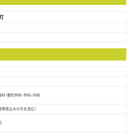
町
鼻科・整形外科・外科・内科
取得見込みの方を含む）
円