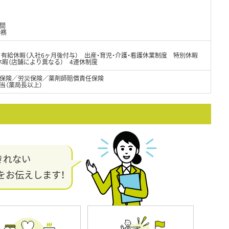
間
勤務
 有給休暇（入社6ヶ月後付与） 出産・育児・介護・看護休業制度 特別休暇
休暇（店舗により異なる） 4連休制度
保険／労災保険／薬剤師賠償責任保険
手当（薬局長以上）
きれない
をお伝えします！