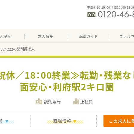
平日9：30-19：00 土日10：00-19：
人検索
求人特集
転職ガイド
ファル
：324222の薬剤師求人
祝休／18：00終業≫転勤・残業な
面安心・利府駅2キロ圏
調剤薬局
正社員
報
職場情報
この求人に