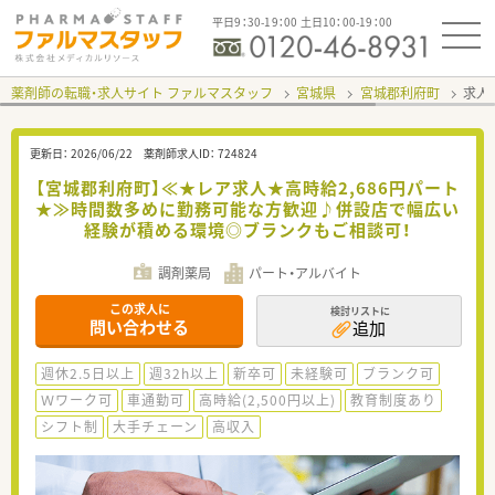
平日9：30-19：00 土日10：00-19：00
薬剤師の転職・求人サイト ファルマスタッフ
宮城県
宮城郡利府町
求人I
更新日：
2026/06/22
薬剤師求人ID：
724824
【宮城郡利府町】≪★レア求人★高時給2,686円パート
★≫時間数多めに勤務可能な方歓迎♪併設店で幅広い
経験が積める環境◎ブランクもご相談可！
調剤薬局
パート・アルバイト
この求人に
検討リストに
問い合わせる
追加
週休2.5日以上
週32h以上
新卒可
未経験可
ブランク可
Ｗワーク可
車通勤可
高時給(2,500円以上)
教育制度あり
シフト制
大手チェーン
高収入