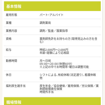
基本情報
雇用形態
パート・アルバイト
業種
調剤薬局
業務内容
調剤／監査／服薬指導
資格
薬剤師免許をお持ちの方（取得見込みの方を含
む）
給与
時給2,686円～2,686円
年齢・経験により応相談
勤務時間
月～日祝
09：00～20：00（休憩60分）
※上記の中でお時間帯・曜日は調整可能
休日
シフトによる、有給休暇（法定通り）、看護休暇
他
福利厚生諸手当
厚生年金／協会健保／雇用保険／労災保険／薬
剤師賠償責任保険
時間外手当
職場情報