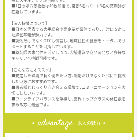
■1日の処方箋枚数は40枚前後で、常勤3名・パート3名の薬剤師が
在籍しています。
【法人特徴について】
■日本を代表する大手総合小売企業が母体であり、非常に安定し
た経営基盤が魅力です。
■調剤だけでなくOTCも併設し、地域住民の健康をトータルでサ
ポートすることを目指しています。
■薬剤師の専門性を活かしつつ、店舗運営や商品開発など多様な
キャリアへ挑戦可能です。
【こんな方にオススメ】
■安定した環境で長く働きたい方、調剤だけでなくOTCにも挑戦
したい方におすすめです。
■患者様とじっくり向き合える環境で、コミュニケーションを大
切にしたい方です。
■ワークライフバランスを重視し、業界トップクラスの休日数を
求める方に最適です。
advantage
求人の魅力