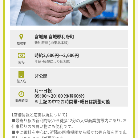
宮城県 宮城郡利府町
新利府駅 (JR東北本線)
勤務地
時給2,686円～2,686円
年齢・経験により応相談
給与
非公開
法人名
月～日祝
09：00～20：00（休憩60分）
勤務時間
※上記の中でお時間帯・曜日は調整可能
【店舗情報と応需状況について】
■最寄り駅の新利府駅から徒歩12分の大型商業施設内にあり、お
仕事帰りのお買い物にも便利です。
■主に眼科を中心に、近隣の医療機関から様々な処方箋を面で応
需しスキルアップが可能です。