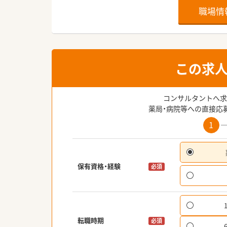
職場情
この求
コンサルタントへ求
薬局・病院等への直接応
1
保有資格・経験
必須
転職時期
必須