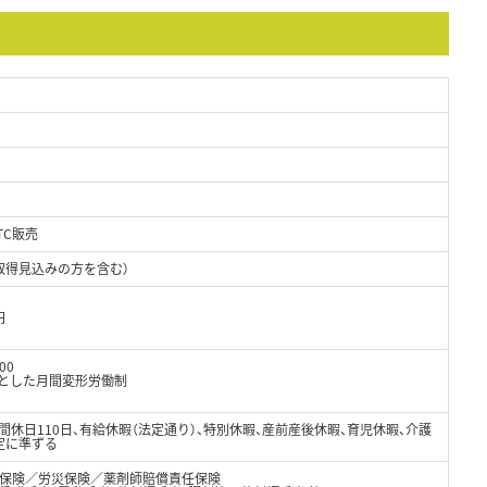
TC販売
取得見込みの方を含む）
円
00
軸とした月間変形労働制
年間休日110日、有給休暇（法定通り）、特別休暇、産前産後休暇、育児休暇、介護
定に準ずる
保険／労災保険／薬剤師賠償責任保険