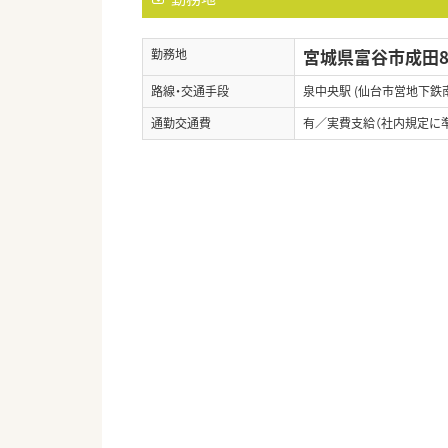
宮城県富谷市成田8-
勤務地
路線・交通手段
泉中央駅 (仙台市営地下鉄
通勤交通費
有／実費支給（社内規定に