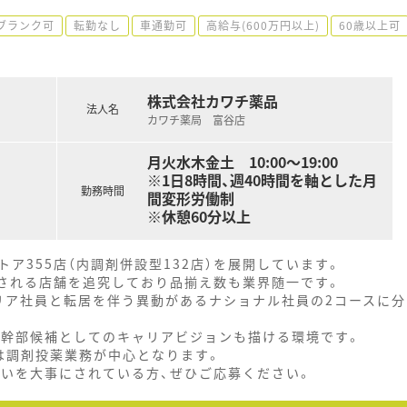
ブランク可
転勤なし
車通勤可
高給与(600万円以上)
60歳以上可
株式会社カワチ薬品
法人名
カワチ薬局 富谷店
月火水木金土 10:00～19:00
※1日8時間、週40時間を軸とした月
勤務時間
間変形労働制
※休憩60分以上
ア355店（内調剤併設型132店）を展開しています。
とされる店舗を追究しており品揃え数も業界随一です。
リア社員と転居を伴う異動があるナショナル社員の2コースに分
、幹部候補としてのキャリアビジョンも描ける環境です。
は調剤投薬業務が中心となります。
思いを大事にされている方、ぜひご応募ください。