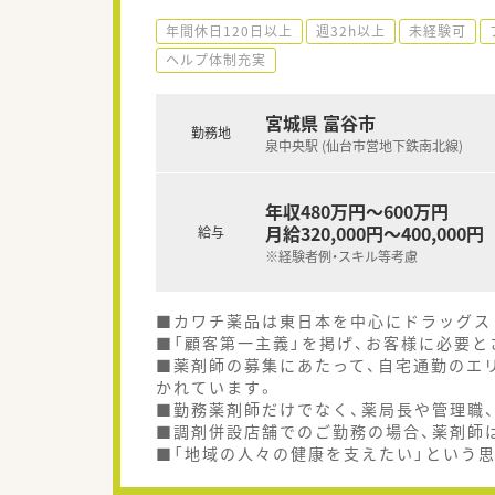
年間休日120日以上
週32h以上
未経験可
ヘルプ体制充実
宮城県 富谷市
勤務地
泉中央駅 (仙台市営地下鉄南北線)
年収480万円～600万円
月給320,000円～400,000円
給与
※経験者例・スキル等考慮
■カワチ薬品は東日本を中心にドラッグスト
■「顧客第一主義」を掲げ、お客様に必要
■薬剤師の募集にあたって、自宅通勤のエ
かれています。
■勤務薬剤師だけでなく、薬局長や管理職
■調剤併設店舗でのご勤務の場合、薬剤師
■「地域の人々の健康を支えたい」という