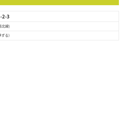
2-3
南北線)
準ずる）