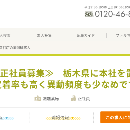
平日9：30-19：00 土日10：00-19：
人検索
求人特集
転職ガイド
ファル
富谷店の薬剤師求人
】≪正社員募集≫ 栃木県に本社を
定着率も高く異動頻度も少なめで
調剤薬局
正社員
報
職場情報
この求人に