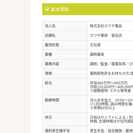
基本情報
法人名
株式会社カワチ薬品
店舗名
カワチ薬局 富谷店
雇用形態
正社員
業種
調剤薬局
業務内容
調剤／監査／服薬指導／O
資格
薬剤師免許をお持ちの方（
給与
年収480万円～600万円
月給320,000円～400,000
※経験者例・スキル等考慮
勤務時間
月火水木金土 10:00～19:
※1日8時間、週40時間を
※休憩60分以上
休日
日祝ほかシフトによる / 
休暇、生理休暇ほか社内規
福利厚生諸手当
厚生年金／協会健保／雇用