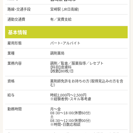
路線・交通手段
宮崎駅 (JR日南線)
通勤交通費
有／実費支給
基本情報
雇用形態
パート・アルバイト
業種
調剤薬局
業務内容
調剤／監査／服薬指導／レセプト
【科目】皮膚科
【枚数】80枚/日
資格
薬剤師免許をお持ちの方（取得見込みの方を含
む）
給与
時給2,000円～2,500円
※経験者例・スキル等考慮
勤務時間
月～金
08：30～18：00(休憩60分)
土
08：30～12：00(休憩00分)
※時間・日数応相談