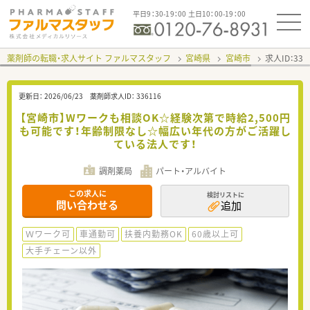
平日9：30-19：00 土日10：00-19：00
薬剤師の転職・求人サイト ファルマスタッフ
宮崎県
宮崎市
求人ID：33
更新日：
2026/06/23
薬剤師求人ID：
336116
【宮崎市】Wワークも相談OK☆経験次第で時給2,500円
も可能です！年齢制限なし☆幅広い年代の方がご活躍し
ている法人です！
調剤薬局
パート・アルバイト
この求人に
検討リストに
問い合わせる
追加
Ｗワーク可
車通勤可
扶養内勤務OK
60歳以上可
大手チェーン以外