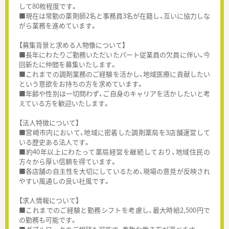
して80枚程度です。
■現在は常勤の薬剤師2名と事務員3名が在籍し、互いに協力しな
がら業務を進めています。
【募集背景と求める人物像について】
■長年にわたりご勤務いただいたパート従業員の欠員に伴い、今
回新たに仲間を募集いたします。
■これまでの調剤業務のご経験を活かし、地域医療に貢献したい
という意欲をお持ちの方を求めています。
■年齢や性別は一切問わず、ご自身のキャリアを活かしたいと考
えている方を歓迎いたします。
【法人特徴について】
■宮崎市内において、地域に密着した調剤薬局を3店舗運営して
いる歴史ある法人です。
■約40年以上にわたって薬局経営を継続しており、地域住民の
方々から厚い信頼を得ています。
■各店舗の自主性を大切にしているため、現場の意見が反映され
やすい風通しの良い社風です。
【求人情報について】
■これまでのご経験と勤務シフトを考慮し、最大時給2,500円で
の勤務も可能です。