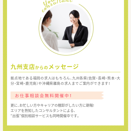
九州支店
メッセージ
からの
拠点地である福岡の求人はもちろん、九州各県(佐賀・長崎・熊本・大
分・宮崎・鹿児島）や沖縄県離島の求人までご案内ができます！
お仕事相談会無料開催中！
更に、お忙しい方やキャリアの棚卸がしたい方に朗報!
エリアを熟知したコンサルタントによる、
“出張”個別相談サービスも同時開催中です。