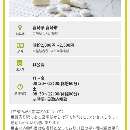
宮崎県 宮崎市
宮崎駅 (JR日南線)
勤務地
時給2,000円～2,500円
※経験者例・スキル等考慮
給与
非公開
法人名
月～金
08：30～18：00(休憩60分)
土
勤務時間
08：30～12：00(休憩00分)
※時間・日数応相談
【店舗情報と応需状況について】
■最寄り駅である宮崎駅からは車で約5分と、アクセスしやすく
通勤しやすい立地にあります。
■主な応需科目は皮膚科となっており、1日の処方箋枚数は平均