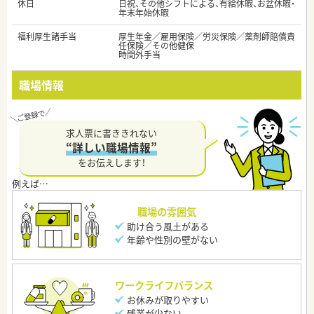
休日
日祝、その他シフトによる、有給休暇、お盆休暇・
年末年始休暇
福利厚生諸手当
厚生年金／雇用保険／労災保険／薬剤師賠償責
任保険／その他健保
時間外手当
職場情報
求人票に書ききれない
“詳しい職場情報”
をお伝えします！
職場の雰囲気
助け合う風土がある
年齢や性別の壁がない
ワークライフバランス
お休みが取りやすい
残業が少ない