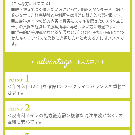
【こんな方にオススメ】
■腰を据えて長く働きたい方にとって、東証スタンダード上場企
業の安定した経営基盤と福利厚生は非常に魅力的な選択肢です。
■皮膚科メインの処方内容で着実にスキルを磨きたい方や、立ち
仕事の負担を軽減して服薬指導に専念したい方に最適です。
■将来的に管理職や専門薬剤師など、自分の進みたい方向に合わ
せたキャリアパスを柔軟に選択したいと考える方にオススメで
す。
advantage
求人の魅力
＜年間休日122日を確保！＞ワークライフバランスを重視で
きます。
＜皮膚科メインの処方箋応需＞複雑な混注業務がなく、未
経験も安心です。