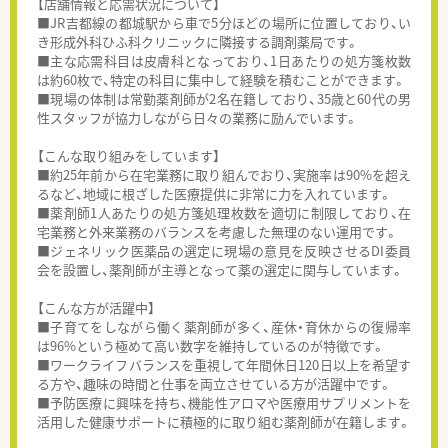
【店舗情報と応需状況について】
■JR吉都線の都城駅から車で5分ほどの場所に位置しており、い
き形成外科ひふ科クリニックに隣接する調剤薬局です。
■主な応需科目は皮膚科となっており、1日あたりの処方箋枚数
は約60枚で、特定の科目に集中して経験を積むことができます。
■現場の体制は常勤薬剤師が2名在籍しており、35歳と60代の男
性スタッフが協力しながら日々の業務に励んでいます。
【こんな取り組みをしています】
■約25年前から在宅業務に取り組んでおり、実施率は90%を超え
るなど、地域に根ざした医療提供に非常に力を入れています。
■薬剤師1人あたりの処方箋処理枚数を適切に制限しており、在
宅業務と外来業務のバランスを考慮した無理のない運用です。
■ジェネリック医薬品の選定に現場の意見を反映させるDI委員
会を設置し、薬剤師が主導となって薬の選定に関与しています。
【こんな方が活躍中】
■子育てをしながら働く薬剤師が多く、産休・育休からの復帰率
は96%という極めて高い数字を維持しているのが特徴です。
■ワークライフバランスを重視して年間休日120日以上を希望す
る方や、趣味の時間と仕事を両立させている方が活躍中です。
■予防医療に興味を持ち、機能性アロマや医療用サプリメントを
活用した健康サポートに積極的に取り組む薬剤師が在籍します。