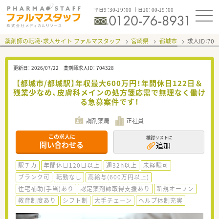
平日9：30-19：00 土日10：00-19：00
薬剤師の転職・求人サイト ファルマスタッフ
宮崎県
都城市
求人ID：70
更新日：
2026/07/22
薬剤師求人ID：
704328
【都城市/都城駅】年収最大600万円！年間休日122日＆
残業少なめ、皮膚科メインの処方箋応需で無理なく働け
る急募案件です！
調剤薬局
正社員
この求人に
検討リストに
問い合わせる
追加
駅チカ
年間休日120日以上
週32h以上
未経験可
ブランク可
転勤なし
高給与(600万円以上)
住宅補助(手当)あり
認定薬剤師取得支援あり
新規オープン
教育制度あり
シフト制
大手チェーン
ヘルプ体制充実