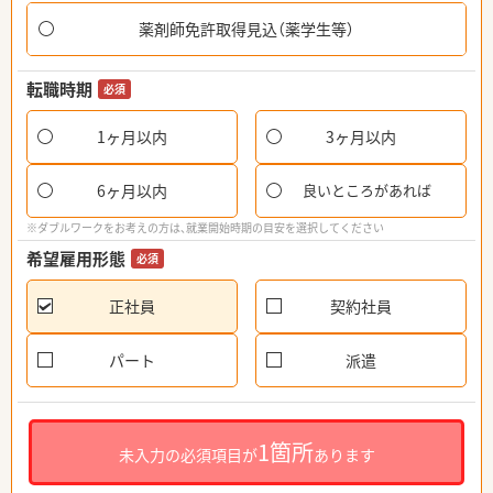
薬剤師免許取得見込（薬学生等）
転職時期
必須
1ヶ月以内
3ヶ月以内
6ヶ月以内
良いところがあれば
※ダブルワークをお考えの方は、就業開始時期の目安を選択してください
希望雇用形態
必須
正社員
契約社員
パート
派遣
1箇所
未入力の必須項目が
あります