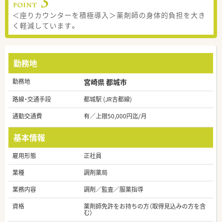
＜座りカウンターを積極導入＞薬剤師の身体的負担を大き
く軽減しています。
勤務地
勤務地
宮崎県 都城市
路線・交通手段
都城駅 (JR吉都線)
通勤交通費
有／上限50,000円迄/月
基本情報
雇用形態
正社員
業種
調剤薬局
業務内容
調剤／監査／服薬指導
資格
薬剤師免許をお持ちの方（取得見込みの方を含
む）