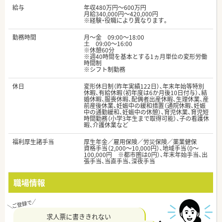
給与
年収480万円～600万円
月給340,000円～420,000円
※経験・役職により異なります。
勤務時間
月～金 09:00～18:00
土 09:00～16:00
※休憩60分
※週40時間を基本とする1ヵ月単位の変形労働
時間制
※シフト制勤務
休日
変形休日制（昨年実績122日）、年末年始等特別
休暇、有給休暇（初年度は6か月後10日付与）、結
婚休暇、服喪休暇、配偶者出産休暇、生理休業、産
前産後休業、妊娠中の緩和措置（通院休暇、妊娠
中の通勤緩和、妊娠中の休憩）、育児休業、育児短
時間勤務（小学3年生まで取得可能）、子の看護休
暇、介護休業など
福利厚生諸手当
厚生年金／雇用保険／労災保険／薬業健保
資格手当（2,000～10,000円）、地域手当（0～
100,000円 ※都市圏は0円）、年末年始手当、出
張手当、当直手当、深夜手当
職場情報
求人票に書ききれない