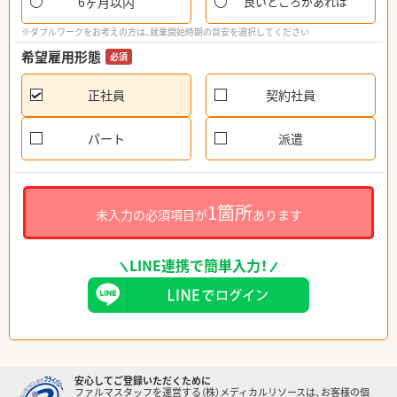
6ヶ月以内
良いところがあれば
※ダブルワークをお考えの方は、就業開始時期の目安を選択してください
希望雇用形態
必須
正社員
契約社員
パート
派遣
1箇所
未入力の必須項目が
あります
LINE連携で簡単入力！
安心してご登録いただくために
ファルマスタッフを運営する（株）メディカルリソースは、お客様の個