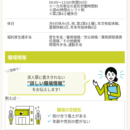
09:00～13:00(休憩00分)
※一カ月単位の変形労働時間制
※週40時間のシフト制
※第2第4土曜休日
休日
月9日休み(日、祝、第2第4土曜)、年次有給休暇、
夏期休暇3日、年末年始休暇6日
福利厚生諸手当
厚生年金／雇用保険／労災保険／薬剤師賠償責
任保険／その他健保
時間外手当、通勤手当
職場情報
求人票に書ききれない
“詳しい職場情報”
をお伝えします！
職場の雰囲気
助け合う風土がある
年齢や性別の壁がない