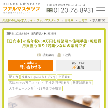
平日9：30-19：00 土日10：00-19：00
薬剤師の転職・求人サイト ファルマスタッフ
宮崎県
日向市
求人ID：57
更新日：
2026/06/30
薬剤師求人ID：
573755
【日向市】≪高年収650万円も相談可≫住宅手当・転居費
用負担もあり！残業少なめの薬局です
調剤薬局
正社員
この求人に
検討リストに
問い合わせる
追加
駅チカ
残業なし(ほぼなし含む)
車通勤可
高給与(600万円以上)
住宅補助(手当)あり
教育制度あり
大手チェーン以外
~18時までの職場