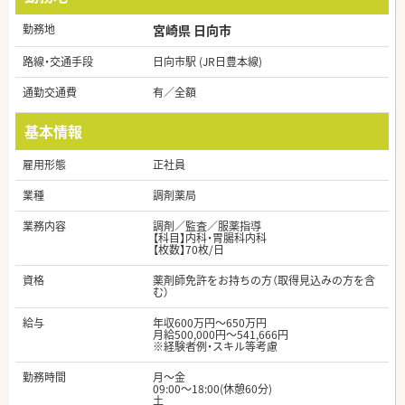
勤務地
宮崎県 日向市
路線・交通手段
日向市駅 (JR日豊本線)
通勤交通費
有／全額
基本情報
雇用形態
正社員
業種
調剤薬局
業務内容
調剤／監査／服薬指導
【科目】内科・胃腸科内科
【枚数】70枚/日
資格
薬剤師免許をお持ちの方（取得見込みの方を含
む）
給与
年収600万円～650万円
月給500,000円～541,666円
※経験者例・スキル等考慮
勤務時間
月～金
09:00～18:00(休憩60分)
土