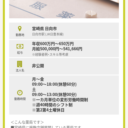
宮崎県 日向市
日向市駅 (JR日豊本線)
勤務地
年収600万円～650万円
月給500,000円～541,666円
給与
※経験者例・スキル等考慮
非公開
法人名
月～金
09:00～18:00(休憩60分)
土
09:00～13:00(休憩00分)
勤務時間
※一カ月単位の変形労働時間制
※週40時間のシフト制
※第2第4土曜休日
＜こんな薬局です＞
■宮崎県に複数店舗展開している薬局です。