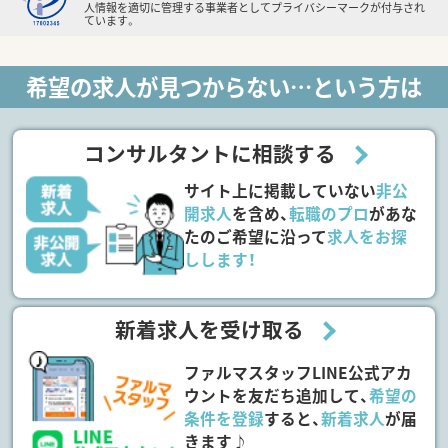
人情報を適切に管理する事業者としてプライバシーマークが付与され
ています。
希望の求人が見つからない…という方は
コンサルタントに相談する
サイト上に掲載していない
非公
開求人
を含め、
転職のプロ
があな
たのご希望に沿って
求人をお探
しします！
新着求人を受け取る
ファルマスタッフLINE公式アカ
ウントを友だち追加して、
希望の
条件を登録
すると、
新着求人
が届
きます♪