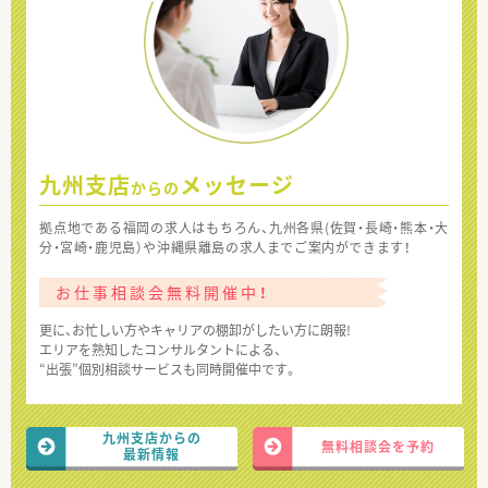
九州支店
メッセージ
からの
拠点地である福岡の求人はもちろん、九州各県(佐賀・長崎・熊本・大
分・宮崎・鹿児島）や沖縄県離島の求人までご案内ができます！
お仕事相談会無料開催中！
更に、お忙しい方やキャリアの棚卸がしたい方に朗報!
エリアを熟知したコンサルタントによる、
“出張”個別相談サービスも同時開催中です。
九州支店からの
無料相談会を予約
最新情報