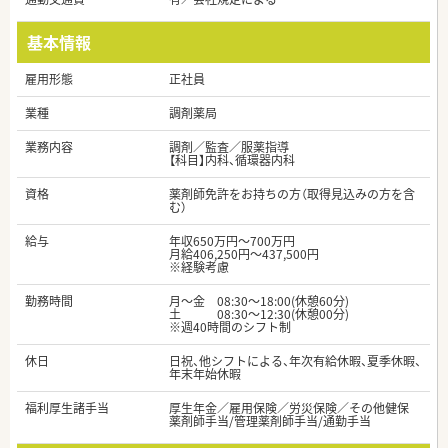
基本情報
雇用形態
正社員
業種
調剤薬局
業務内容
調剤／監査／服薬指導
【科目】内科、循環器内科
資格
薬剤師免許をお持ちの方（取得見込みの方を含
む）
給与
年収650万円～700万円
月給406,250円～437,500円
※経験考慮
勤務時間
月～金 08:30～18:00(休憩60分)
土 08:30～12:30(休憩00分)
※週40時間のシフト制
休日
日祝、他シフトによる、年次有給休暇、夏季休暇、
年末年始休暇
福利厚生諸手当
厚生年金／雇用保険／労災保険／その他健保
薬剤師手当/管理薬剤師手当/通勤手当