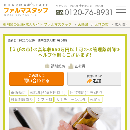
平日9：30-19：00 土日10：00-19：00
薬剤師の転職・求人サイト ファルマスタッフ
宮崎県
えびの市
求人ID：
更新日：
2026/06/26
薬剤師求人ID：
696489
【えびの市】≪高年収650万円以上可≫≪管理薬剤師≫
ヘルプ体制もございます！
調剤薬局
正社員
この求人に
検討リストに
問い合わせる
追加
車通勤可
高給与(600万円以上)
住宅補助(手当)あり
教育制度あり
シフト制
大手チェーン以外
高収入