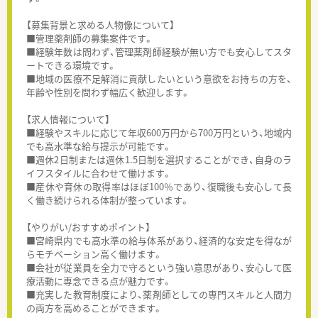
【募集背景と求める人物像について】
■管理薬剤師の募集案件です。
■経験年数は問わず、管理薬剤師経験が無い方でも安心してスタ
ートできる環境です。
■地域の医療不足解消に貢献したいという意欲をお持ちの方を、
年齢や性別を問わず幅広く歓迎します。
【求人情報について】
■経験やスキルに応じて年収600万円から700万円という、地域内
でも高水準な給与提示が可能です。
■週休2日制または週休1.5日制を選択することができ、自身のラ
イフスタイルに合わせて働けます。
■産休や育休の取得率はほぼ100％であり、復職後も安心して長
く働き続けられる体制が整っています。
【やりがい/おすすめポイント】
■宮崎県内でも高水準の給与体系があり、経済的な安定を得なが
らモチベーション高く働けます。
■会社が従業員を全力で守るという強い意思があり、安心して医
療活動に専念できる点が魅力です。
■充実した教育制度により、薬剤師としての専門スキルと人間力
の両方を高めることができます。