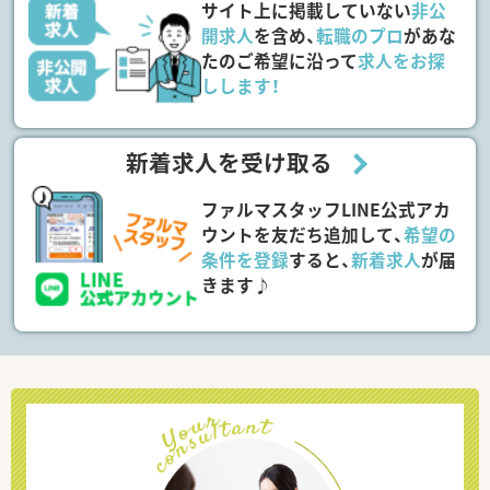
サイト上に掲載していない
非公
開求人
を含め、
転職のプロ
があな
たのご希望に沿って
求人をお探
しします！
新着求人を受け取る
ファルマスタッフLINE公式アカ
ウントを友だち追加して、
希望の
条件を登録
すると、
新着求人
が届
きます♪