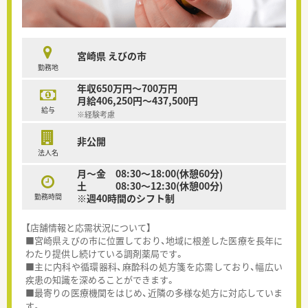
宮崎県 えびの市
勤務地
年収650万円～700万円
月給406,250円～437,500円
給与
※経験考慮
非公開
法人名
月～金 08:30～18:00(休憩60分)
土 08:30～12:30(休憩00分)
勤務時間
※週40時間のシフト制
【店舗情報と応需状況について】
■宮崎県えびの市に位置しており、地域に根差した医療を長年に
わたり提供し続けている調剤薬局です。
■主に内科や循環器科、麻酔科の処方箋を応需しており、幅広い
疾患の知識を深めることができます。
■最寄りの医療機関をはじめ、近隣の多様な処方に対応していま
す。