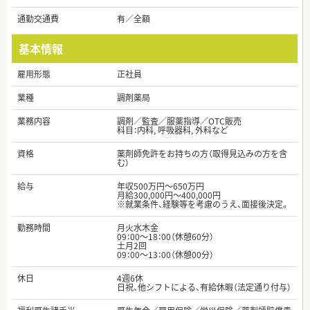
通勤交通費
有／全額
基本情報
雇用形態
正社員
業種
調剤薬局
業務内容
調剤／監査／服薬指導／OTC販売
科目：内科, 呼吸器科, 外科など
資格
薬剤師免許をお持ちの方（取得見込みの方を含
む）
給与
年収500万円～650万円
月給300,000円～400,000円
※就業条件、経験等を考慮のうえ、面接後決定。
勤務時間
月火水木金
09：00～18：00（休憩60分）
土月2回
09：00～13：00（休憩00分）
休日
4週6休
日祝、他シフトによる、有給休暇（法定通り付与）