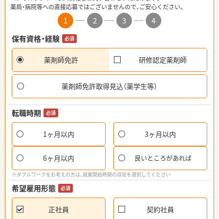
薬局・病院等への直接応募ではございませんので、ご安心ください。
1
2
3
4
保有資格・経験
必須
薬剤師免許
研修認定薬剤師
薬剤師免許取得見込（薬学生等）
転職時期
必須
1ヶ月以内
3ヶ月以内
6ヶ月以内
良いところがあれば
※ダブルワークをお考えの方は、就業開始時期の目安を選択してください
希望雇用形態
必須
正社員
契約社員