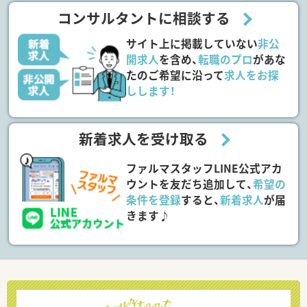
コンサルタントに相談する
サイト上に掲載していない
非公
開求人
を含め、
転職のプロ
があな
たのご希望に沿って
求人をお探
しします！
新着求人を受け取る
ファルマスタッフLINE公式アカ
ウントを友だち追加して、
希望の
条件を登録
すると、
新着求人
が届
きます♪