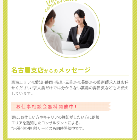
名古屋支店
メッセージ
からの
東海エリア≪愛知・静岡・岐阜・三重≫≪長野≫の薬剤師求人はお任
せください！求人票だけでは分からない薬局の雰囲気などもお伝え
しています。
お仕事相談会無料開催中！
更に、お忙しい方やキャリアの棚卸がしたい方に朗報!
エリアを熟知したコンサルタントによる、
“出張”個別相談サービスも同時開催中です。