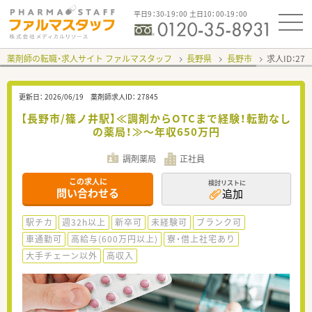
平日9：30-19：00 土日10：00-19：00
薬剤師の転職・求人サイト ファルマスタッフ
長野県
長野市
求人ID：27
更新日：
2026/06/19
薬剤師求人ID：
27845
【長野市/篠ノ井駅】≪調剤からOTCまで経験！転勤なし
の薬局！≫～年収650万円
調剤薬局
正社員
この求人に
検討リストに
問い合わせる
追加
駅チカ
週32h以上
新卒可
未経験可
ブランク可
車通勤可
高給与(600万円以上)
寮・借上社宅あり
大手チェーン以外
高収入