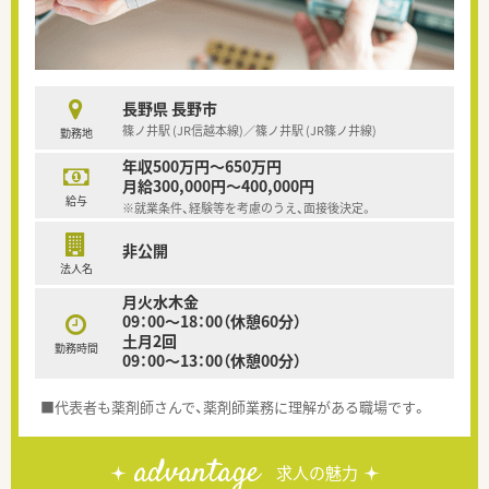
長野県 長野市
篠ノ井駅 (JR信越本線)／篠ノ井駅 (JR篠ノ井線)
勤務地
年収500万円～650万円
月給300,000円～400,000円
給与
※就業条件、経験等を考慮のうえ、面接後決定。
非公開
法人名
月火水木金
09：00～18：00（休憩60分）
土月2回
勤務時間
09：00～13：00（休憩00分）
■代表者も薬剤師さんで、薬剤師業務に理解がある職場です。
advantage
求人の魅力