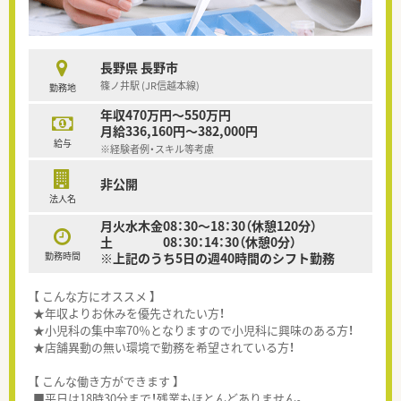
長野県 長野市
篠ノ井駅 (JR信越本線)
勤務地
年収470万円～550万円
月給336,160円～382,000円
給与
※経験者例・スキル等考慮
非公開
法人名
月火水木金08：30～18：30（休憩120分）
土 08：30：14：30（休憩0分）
勤務時間
※上記のうち5日の週40時間のシフト勤務
【 こんな方にオススメ 】
★年収よりお休みを優先されたい方！
★小児科の集中率70％となりますので小児科に興味のある方！
★店舗異動の無い環境で勤務を希望されている方！
【 こんな働き方ができます 】
■平日は18時30分まで！残業もほとんどありません。