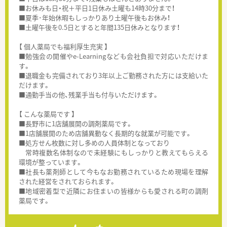
■お休みも日・祝＋平日1日休み土曜も14時30分まで！
■夏季･年始休暇もしっかりあり土曜午後もお休み！
■土曜午後を0.5日とすると年間135日休みとなります！
【 個人薬局でも福利厚生充実 】
■勉強会の開催やe-Learningなども会社負担で対応いただけま
す。
■退職金も完備されており3年以上ご勤務された方には支給いた
だけます。
■通勤手当の他、残業手当も付与いただけます。
【 こんな薬局です 】
■長野市に1店舗展開の調剤薬局です。
■1店舗展開のため店舗異動なく長期的な就業が可能です。
■処方せん枚数に対し多めの人員体制となっており
常時複数名体制なので未経験にもしっかりと教えてもらえる
環境が整っています。
■社長も薬剤師として今もなお勤務されているため現場を理解
された経営をされておられます。
■地域密着型で近隣にお住まいの皆様からも愛される町の調剤
薬局です。