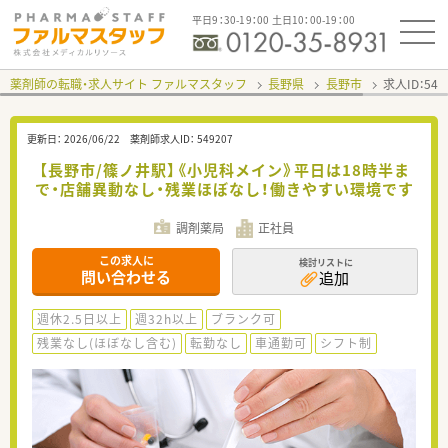
平日9：30-19：00 土日10：00-19：00
薬剤師の転職・求人サイト ファルマスタッフ
長野県
長野市
求人ID：54
更新日：
2026/06/22
薬剤師求人ID：
549207
【長野市/篠ノ井駅】《小児科メイン》平日は18時半ま
で・店舗異動なし・残業ほぼなし！働きやすい環境です
調剤薬局
正社員
この求人に
検討リストに
問い合わせる
追加
週休2.5日以上
週32h以上
ブランク可
残業なし(ほぼなし含む)
転勤なし
車通勤可
シフト制