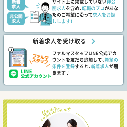
サイト上に掲載していない
非公
開求人
を含め、
転職のプロ
があな
たのご希望に沿って
求人をお探
しします！
新着求人を受け取る
ファルマスタッフLINE公式アカ
ウントを友だち追加して、
希望の
条件を登録
すると、
新着求人
が届
きます♪