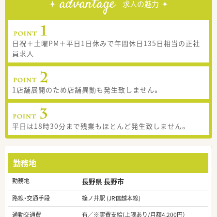
advantage
求人の魅力
日祝＋土曜PM＋平日1日休みで年間休日135日相当の正社
員求人
1店舗展開のため店舗異動も発生致しません。
平日は18時30分まで残業もほとんど発生致しません。
勤務地
勤務地
長野県 長野市
路線・交通手段
篠ノ井駅 (JR信越本線)
通勤交通費
有／※実費支給(上限あり/月額4,200円）