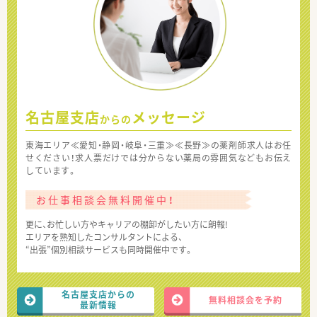
名古屋支店
メッセージ
からの
東海エリア≪愛知・静岡・岐阜・三重≫≪長野≫の薬剤師求人はお任
せください！求人票だけでは分からない薬局の雰囲気などもお伝え
しています。
お仕事相談会無料開催中！
更に、お忙しい方やキャリアの棚卸がしたい方に朗報!
エリアを熟知したコンサルタントによる、
“出張”個別相談サービスも同時開催中です。
名古屋支店からの
無料相談会を予約
最新情報