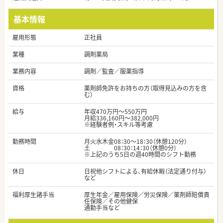
基本情報
雇用形態
正社員
業種
調剤薬局
業務内容
調剤／監査／服薬指導
資格
薬剤師免許をお持ちの方（取得見込みの方を含
む）
給与
年収470万円～550万円
月給336,160円～382,000円
※経験者例・スキル等考慮
勤務時間
月火水木金08：30～18：30（休憩120分）
土 08：30：14：30（休憩0分）
※上記のうち5日の週40時間のシフト勤務
休日
日祝他シフトによる、有給休暇（法定通り付与）
など
福利厚生諸手当
厚生年金／雇用保険／労災保険／薬剤師賠償責
任保険／その他健保
通勤手当など