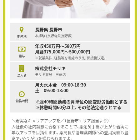
長野県 長野市
本郷駅 (長野電鉄長野線)
勤務地
年収450万円～580万円
月給375,000円～500,000円
給与
※就業条件、経験等を考慮のうえ、面接後決定。
株式会社モリキ
モリキ薬局 三輪店
法人名
月火水木金 09:00-18:30
土 09:00-13:00
勤務時間
※週40時間勤務の月単位の間変形労働制とする
※休憩時間60分以上、その他法定通りとする
＼着実なキャリアアップを／（長野市エリア担当より）
入社後の社内試験に合格することで、薬剤師手当が上がり着実に
年収アップを目指せます。薬局長や管理薬剤師への登用実績も豊
富で、やりがいを感じられますよ。