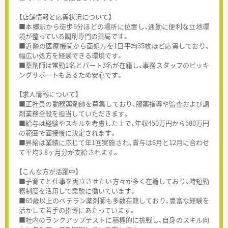
【店舗情報と応需状況について】
■本郷駅から徒歩6分ほどの場所に位置し、通勤に便利な立地環
境が整っている調剤専門の薬局です。
■近隣の医療機関から面処方を1日平均35枚ほど応需しており、
幅広い処方を経験できる環境です。
■薬剤師は常勤1名とパート3名が在籍し、事務スタッフのピッキ
ングサポートもあるため安心です。
【求人情報について】
■正社員の勤務薬剤師を募集しており、服薬指導や監査および調
剤業務全般を担当していただきます。
■給与は経験やスキルを考慮した上で、年収450万円から580万円
の範囲で面接後に決定されます。
■昇給は業績に応じて年1回実施され、賞与は6月と12月に合わせ
て平均3.8ヶ月分が支給されます。
【こんな方が活躍中】
■子育てと仕事を両立させたい方々が多く在籍しており、時短勤
務制度を活用して柔軟に働いています。
■65歳以上のベテラン薬剤師も多数在籍しており、豊富な経験を
活かして若手の指導にあたっています。
■社内のランクアップテストに積極的に挑戦し、自身のスキル向