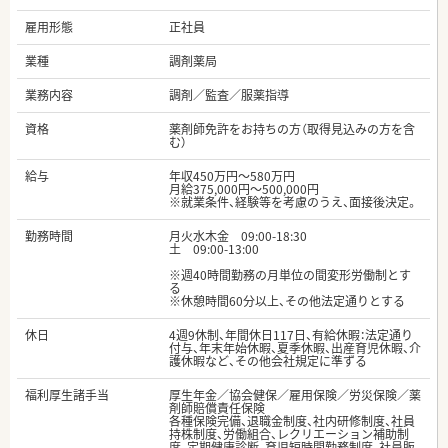
雇用形態
正社員
業種
調剤薬局
業務内容
調剤／監査／服薬指導
資格
薬剤師免許をお持ちの方（取得見込みの方を含
む）
給与
年収450万円～580万円
月給375,000円～500,000円
※就業条件、経験等を考慮のうえ、面接後決定。
勤務時間
月火水木金 09:00-18:30
土 09:00-13:00
※週40時間勤務の月単位の間変形労働制とす
る
※休憩時間60分以上、その他法定通りとする
休日
4週9休制、年間休日117日、有給休暇：法定通り
付与、年末年始休暇、夏季休暇、出産育児休暇、介
護休暇など、その他会社規定に準ずる
福利厚生諸手当
厚生年金／協会健保／雇用保険／労災保険／薬
剤師賠償責任保険
各種保険完備、退職金制度、社内研修制度、社員
持株制度、労働組合、レクリエーション補助制
度、定期健康診断、育児短時間勤務制度、社員販