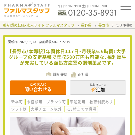
平日9：30-19：00 土日10：00-19：00
薬剤師の転職・求人サイト ファルマスタッフ
長野県
長野市
モリキ薬局
更新日：
2026/06/23
薬剤師求人ID：
715319
【長野市/本郷駅】年間休日117日・月残業6.6時間！大手
グループの安定基盤で年収580万円も可能な、福利厚生
が充実している面処方応需の調剤薬局です。
調剤薬局
正社員
この求人に
検討リストに
問い合わせる
追加
新卒可
未経験可
ブランク可
車通勤可
教育制度あり
シフト制
大手チェーン以外
~18時までの職場