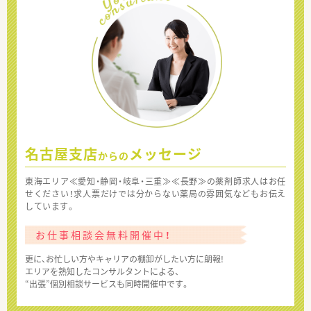
名古屋支店
メッセージ
からの
東海エリア≪愛知・静岡・岐阜・三重≫≪長野≫の薬剤師求人はお任
せください！求人票だけでは分からない薬局の雰囲気などもお伝え
しています。
お仕事相談会無料開催中！
更に、お忙しい方やキャリアの棚卸がしたい方に朗報!
エリアを熟知したコンサルタントによる、
“出張”個別相談サービスも同時開催中です。