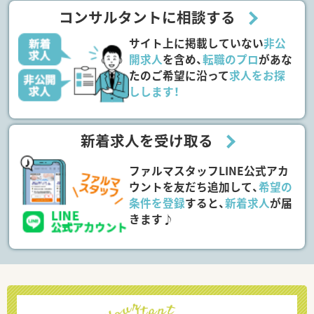
コンサルタントに相談する
サイト上に掲載していない
非公
開求人
を含め、
転職のプロ
があな
たのご希望に沿って
求人をお探
しします！
新着求人を受け取る
ファルマスタッフLINE公式アカ
ウントを友だち追加して、
希望の
条件を登録
すると、
新着求人
が届
きます♪