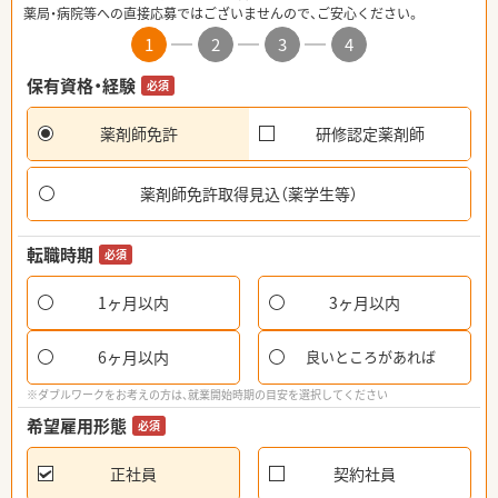
薬局・病院等への直接応募ではございませんので、ご安心ください。
1
2
3
4
保有資格・経験
必須
薬剤師免許
研修認定薬剤師
薬剤師免許取得見込（薬学生等）
転職時期
必須
1ヶ月以内
3ヶ月以内
6ヶ月以内
良いところがあれば
※ダブルワークをお考えの方は、就業開始時期の目安を選択してください
希望雇用形態
必須
正社員
契約社員