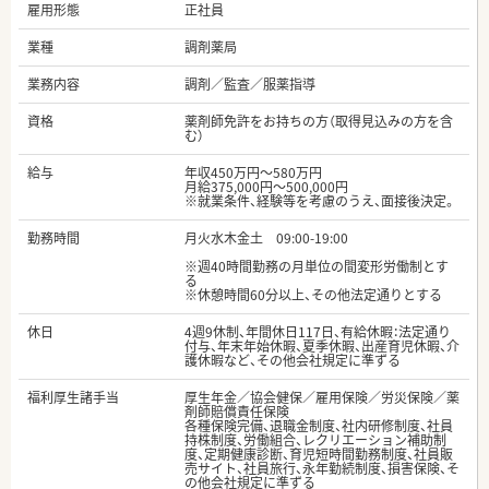
雇用形態
正社員
業種
調剤薬局
業務内容
調剤／監査／服薬指導
資格
薬剤師免許をお持ちの方（取得見込みの方を含
む）
給与
年収450万円～580万円
月給375,000円～500,000円
※就業条件、経験等を考慮のうえ、面接後決定。
勤務時間
月火水木金土 09:00-19:00
※週40時間勤務の月単位の間変形労働制とす
る
※休憩時間60分以上、その他法定通りとする
休日
4週9休制、年間休日117日、有給休暇：法定通り
付与、年末年始休暇、夏季休暇、出産育児休暇、介
護休暇など、その他会社規定に準ずる
福利厚生諸手当
厚生年金／協会健保／雇用保険／労災保険／薬
剤師賠償責任保険
各種保険完備、退職金制度、社内研修制度、社員
持株制度、労働組合、レクリエーション補助制
度、定期健康診断、育児短時間勤務制度、社員販
売サイト、社員旅行、永年勤続制度、損害保険、そ
の他会社規定に準ずる