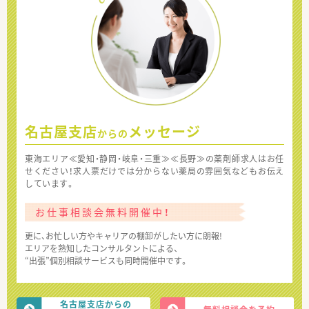
名古屋支店
メッセージ
からの
東海エリア≪愛知・静岡・岐阜・三重≫≪長野≫の薬剤師求人はお任
せください！求人票だけでは分からない薬局の雰囲気などもお伝え
しています。
お仕事相談会無料開催中！
更に、お忙しい方やキャリアの棚卸がしたい方に朗報!
エリアを熟知したコンサルタントによる、
“出張”個別相談サービスも同時開催中です。
名古屋支店からの