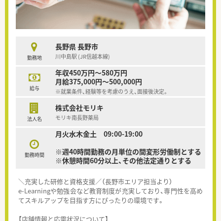
長野県 長野市
川中島駅 (JR信越本線)
勤務地
年収450万円～580万円
月給375,000円～500,000円
給与
※就業条件、経験等を考慮のうえ、面接後決定。
株式会社モリキ
モリキ南長野薬局
法人名
月火水木金土 09:00-19:00
※週40時間勤務の月単位の間変形労働制とする
勤務時間
※休憩時間60分以上、その他法定通りとする
＼充実した研修と資格支援／（長野市エリア担当より）
e-Learningや勉強会など教育制度が充実しており、専門性を高め
てスキルアップを目指す方にぴったりの環境です。
【店舗情報と応需状況について】