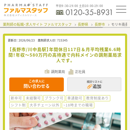
平日9：30-19：00 土日10：00-19：00
薬剤師の転職・求人サイト ファルマスタッフ
長野県
長野市
モリキ南長
更新日：
2026/06/23
薬剤師求人ID：
715345
【長野市/川中島駅】年間休日117日＆月平均残業6.6時
間！年収～580万円の高待遇で内科メインの調剤薬局求
人です。
調剤薬局
正社員
この求人に
検討リストに
問い合わせる
追加
新卒可
未経験可
ブランク可
車通勤可
教育制度あり
シフト制
大手チェーン以外
~18時までの職場