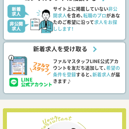
サイト上に掲載していない
非公
開求人
を含め、
転職のプロ
があな
たのご希望に沿って
求人をお探
しします！
新着求人を受け取る
ファルマスタッフLINE公式アカ
ウントを友だち追加して、
希望の
条件を登録
すると、
新着求人
が届
きます♪