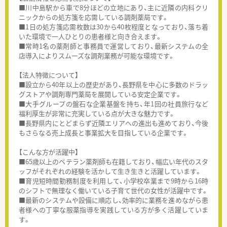
■川中島駅から車で8分ほどの立地にあり、主に近隣の内科クリ
ニックからの処方箋を応需している調剤薬局です。
■1日の処方箋応需枚数は30から40枚程度となっており、落ち着
いた環境で一人ひとりの患者様と向き合えます。
■常時1名の薬剤師と事務員で運営しており、最新システムの全
店導入によりスムーズな調剤業務が可能な環境です。
【法人特徴について】
■設立から40年以上の歴史があり、長野県を中心に多数のドラッ
グストアや調剤専門薬局を展開している安定企業です。
■大手グループの盤石な企業基盤を持ち、年1回の社員旅行など
福利厚生が非常に充実している点が大きな魅力です。
■長野県内にとどまらず近隣エリアへの進出も進めており、今後
もさらなる売上成長と事業拡大を目指している企業です。
【こんな方が活躍中】
■65歳以上のベテラン薬剤師も在籍しており、幅広い年代のスタ
ッフがそれぞれの経験を活かして生き生きと活躍しています。
■育児短時間勤務制度を利用して、小学校卒業まで9時から16時
のシフトで無理なく働いている子育て世代の女性が活躍中です。
■最新のシステムや設備に順応し、効率的に業務を進めながら患
者様への丁寧な服薬指導を実践している方が多く活躍していま
す。