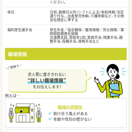
ください。
休日
日祝、勤務日以外（シフトによる）有給休暇：法定
通り付与、、出産育児休暇、介護休暇など、その他
会社規定に準ずる
福利厚生諸手当
厚生年金／協会健保／雇用保険／労災保険／薬
剤師賠償責任保険
交通費支給、昇給年1回、家族手当、残業手当、調
整手当、役職手当、資格手当など
職場情報
求人票に書ききれない
“詳しい職場情報”
をお伝えします！
職場の雰囲気
助け合う風土がある
年齢や性別の壁がない