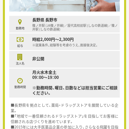
長野県 長野市
篠ノ井駅 (JR篠ノ井線)／屋代高校前駅 (しなの鉄道線)／篠ノ
勤務地
井駅 (しなの鉄道線)
時給2,000円～2,300円
※就業条件、経験等を考慮のうえ、面接後決定。
給与
非公開
法人名
月火水木金土
09：00～19：00
勤務時間
※勤務時間、曜日、日数などは担当営業にご相談
ください。
■長野県を拠点として、薬局・ドラッグストアを展開している企
業。
■「地域で一番信頼されるドラッグストア」を目指してお客様に
信頼される店づくりを進めています。
■2015年には大手医薬品企業の参加に入り、さらなる飛躍を目指