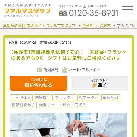
平日9：30-19：00 土日10：00-19：00
薬剤師の転職・求人サイト ファルマスタッフ
長野県
長野市
求人ID：32
更新日：
2026/07/23
薬剤師求人ID：
327198
【長野市】常時複数名体制で安心♪ 未経験・ブランク
のある方もOK シフトはお気軽にご相談ください
調剤薬局
パート・アルバイト
この求人に
検討リストに
問い合わせる
追加
土日祝休み
未経験可
ブランク可
Ｗワーク可
車通勤可
教育制度あり
大手チェーン以外
高収入