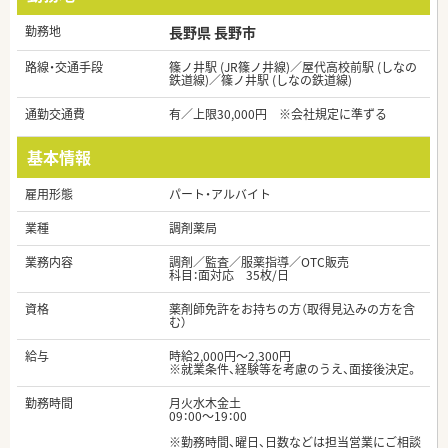
勤務地
長野県 長野市
路線・交通手段
篠ノ井駅 (JR篠ノ井線)／屋代高校前駅 (しなの
鉄道線)／篠ノ井駅 (しなの鉄道線)
通勤交通費
有／上限30,000円 ※会社規定に準ずる
基本情報
雇用形態
パート・アルバイト
業種
調剤薬局
業務内容
調剤／監査／服薬指導／OTC販売
科目：面対応 35枚/日
資格
薬剤師免許をお持ちの方（取得見込みの方を含
む）
給与
時給2,000円～2,300円
※就業条件、経験等を考慮のうえ、面接後決定。
勤務時間
月火水木金土
09：00～19：00
※勤務時間、曜日、日数などは担当営業にご相談