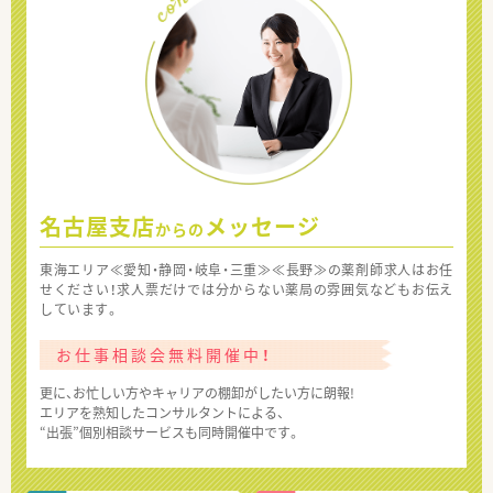
名古屋支店
メッセージ
からの
東海エリア≪愛知・静岡・岐阜・三重≫≪長野≫の薬剤師求人はお任
せください！求人票だけでは分からない薬局の雰囲気などもお伝え
しています。
お仕事相談会無料開催中！
更に、お忙しい方やキャリアの棚卸がしたい方に朗報!
エリアを熟知したコンサルタントによる、
“出張”個別相談サービスも同時開催中です。