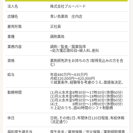
法人名
株式会社ブルーバード
店舗名
青い鳥薬局 庄内店
雇用形態
正社員
業種
調剤薬局
業務内容
調剤／監査／服薬指導
<処方箋応需科目>婦人科、産科
資格
薬剤師免許をお持ちの方（取得見込みの方を含
む）
給与
年収480万円～630万円
月給320,000円～420,000円
※就業条件、経験等を考慮のうえ、面接後決定。
勤務時間
(1)月火水木金8時30分～17時30分（休憩60分）
(2)月火水木金9時00分～18時00分（休憩60分）
(3)月火水木金9時30分～18時30分（休憩60分）
(4)土 8時30分～13時00分（休憩00分）
※上記のうち、週40時間のシフト制勤務
休日
日祝、その他1日、年間休日120日程度、有給休暇
（法定通り）
福利厚生諸手当
厚生年金／雇用保険／労災保険／薬剤師賠償責