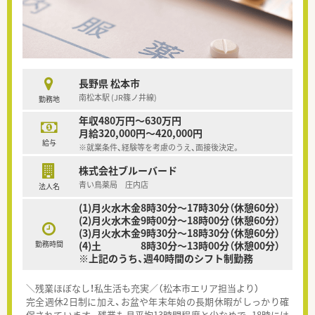
長野県 松本市
南松本駅 (JR篠ノ井線)
勤務地
年収480万円～630万円
月給320,000円～420,000円
給与
※就業条件、経験等を考慮のうえ、面接後決定。
株式会社ブルーバード
青い鳥薬局 庄内店
法人名
(1)月火水木金8時30分～17時30分（休憩60分）
(2)月火水木金9時00分～18時00分（休憩60分）
(3)月火水木金9時30分～18時30分（休憩60分）
勤務時間
(4)土 8時30分～13時00分（休憩00分）
※上記のうち、週40時間のシフト制勤務
＼残業ほぼなし！私生活も充実／（松本市エリア担当より）
完全週休2日制に加え、お盆や年末年始の長期休暇がしっかり確
保されています。残業も月平均13時間程度と少なめで、18時には