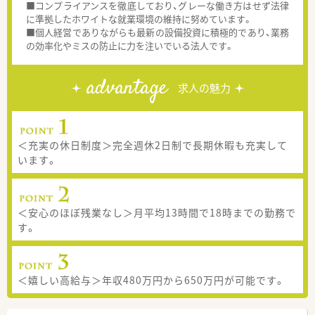
■コンプライアンスを徹底しており、グレーな働き方はせず法律
に準拠したホワイトな就業環境の維持に努めています。
■個人経営でありながらも最新の設備投資に積極的であり、業務
の効率化やミスの防止に力を注いでいる法人です。
advantage
求人の魅力
＜充実の休日制度＞完全週休2日制で長期休暇も充実して
います。
＜安心のほぼ残業なし＞月平均13時間で18時までの勤務で
す。
＜嬉しい高給与＞年収480万円から650万円が可能です。