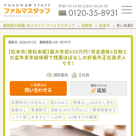
平日9：30-19：00 土日10：00-19：00
薬剤師の転職・求人サイト ファルマスタッフ
長野県
松本市
青い鳥薬局
更新日：
2026/07/23
薬剤師求人ID：
407475
【松本市/南松本駅】最大年収630万円！完全週休2日制と
お盆年末年始休暇で残業ほぼなしの好条件正社員求人
です！
調剤薬局
正社員
この求人に
検討リストに
問い合わせる
追加
年間休日120日以上
週32h以上
残業なし(ほぼなし含む)
転勤なし
車通勤可
高給与(600万円以上)
教育制度あり
シフト制
大手チェーン以外
~18時までの職場