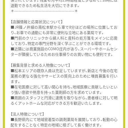
退勤できるため私生活を大切にできます。
＊------------------------------------------＊
【店舗情報と応需状況について】
■JR篠ノ井線の南松本駅から車で8分ほどの場所に位置してお
り、お車での通勤にも非常に便利な立地にある薬局です。
■門前のクリニックから婦人科と産科の処方箋をメインに応需
しており、特定の専門分野を深く学ぶことができる環境です。
■近隣には商業施設のCOMO庄内があり、スーパーやホームセン
ターが隣接しているためお仕事帰りのお買い物にも便利です。
【募集背景と求める人物像について】
■松本エリアの既存人員は充足していますが、新店と今後の在宅
業務の更なる強化やサービスの質向上のために増員募集を行い
ます。
■在宅医療に対して高い関心を持ち、地域医療に貢献したいとい
う強い意欲や熱意を持った薬剤師の方を求めています。
■周囲のスタッフと円滑に連携を取りながら、患者様に対して明
るくアットホームな対応ができる方を歓迎いたします。
【法人特徴について】
■長野県内にて地域密着型の調剤薬局を展開しており、転勤の心
配をすることなく特定の地域に根ざして長く働けます。