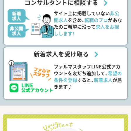
コンサルタントに相談する
サイト上に掲載していない
非公
開求人
を含め、
転職のプロ
があな
たのご希望に沿って
求人をお探
しします！
新着求人を受け取る
ファルマスタッフLINE公式アカ
ウントを友だち追加して、
希望の
条件を登録
すると、
新着求人
が届
きます♪