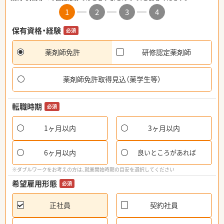
1
2
3
4
保有資格・経験
必須
薬剤師免許
研修認定薬剤師
薬剤師免許取得見込（薬学生等）
転職時期
必須
1ヶ月以内
3ヶ月以内
6ヶ月以内
良いところがあれば
※ダブルワークをお考えの方は、就業開始時期の目安を選択してください
希望雇用形態
必須
正社員
契約社員