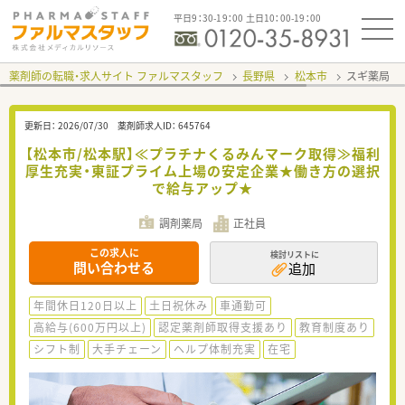
平日9：30-19：00 土日10：00-19：00
薬剤師の転職・求人サイト ファルマスタッフ
長野県
松本市
スギ薬局 
更新日：
2026/07/30
薬剤師求人ID：
645764
【松本市/松本駅】≪プラチナくるみんマーク取得≫福利
厚生充実・東証プライム上場の安定企業★働き方の選択
で給与アップ★
調剤薬局
正社員
この求人に
検討リストに
問い合わせる
追加
年間休日120日以上
土日祝休み
車通勤可
高給与(600万円以上)
認定薬剤師取得支援あり
教育制度あり
シフト制
大手チェーン
ヘルプ体制充実
在宅