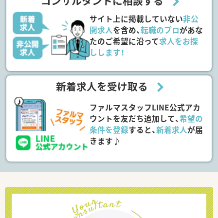
コンサルタントに相談する
サイト上に掲載していない
非公
開求人
を含め、
転職のプロ
があな
たのご希望に沿って
求人をお探
しします！
新着求人を受け取る
ファルマスタッフLINE公式アカ
ウントを友だち追加して、
希望の
条件を登録
すると、
新着求人
が届
きます♪