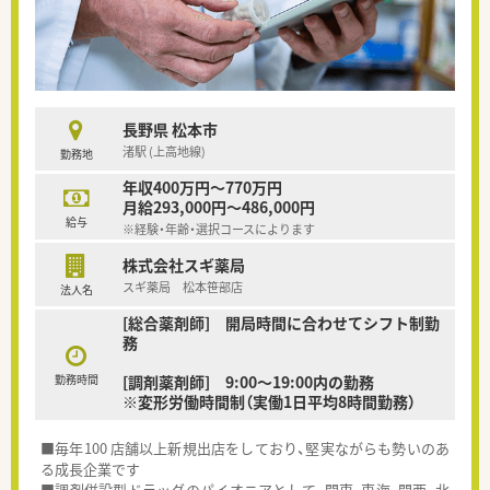
長野県 松本市
渚駅 (上高地線)
勤務地
年収400万円～770万円
月給293,000円～486,000円
給与
※経験・年齢・選択コースによります
株式会社スギ薬局
スギ薬局 松本笹部店
法人名
[総合薬剤師] 開局時間に合わせてシフト制勤
務
勤務時間
[調剤薬剤師] 9:00～19:00内の勤務
※変形労働時間制（実働1日平均8時間勤務）
■毎年100 店舗以上新規出店をしており、堅実ながらも勢いのあ
る成長企業です
■調剤併設型ドラッグのパイオニアとして、関東、東海、関西、北