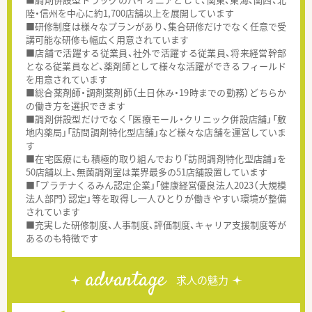
陸・信州を中心に約1,700店舗以上を展開しています
■研修制度は様々なプランがあり、集合研修だけでなく任意で受
講可能な研修も幅広く用意されています
■店舗で活躍する従業員、社外で活躍する従業員、将来経営幹部
となる従業員など、薬剤師として様々な活躍ができるフィールド
を用意されています
■総合薬剤師・調剤薬剤師（土日休み・19時までの勤務）どちらか
の働き方を選択できます
■調剤併設型だけでなく「医療モール・クリニック併設店舗」「敷
地内薬局」「訪問調剤特化型店舗」など様々な店舗を運営していま
す
■在宅医療にも積極的取り組んでおり「訪問調剤特化型店舗」を
50店舗以上、無菌調剤室は業界最多の51店舗設置しています
■「プラチナくるみん認定企業」「健康経営優良法人2023（大規模
法人部門）認定」等を取得し一人ひとりが働きやすい環境が整備
されています
■充実した研修制度、人事制度、評価制度、キャリア支援制度等が
あるのも特徴です
advantage
求人の魅力