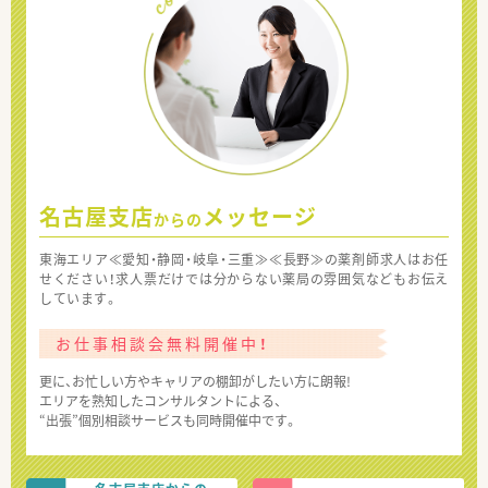
名古屋支店
メッセージ
からの
東海エリア≪愛知・静岡・岐阜・三重≫≪長野≫の薬剤師求人はお任
せください！求人票だけでは分からない薬局の雰囲気などもお伝え
しています。
お仕事相談会無料開催中！
更に、お忙しい方やキャリアの棚卸がしたい方に朗報!
エリアを熟知したコンサルタントによる、
“出張”個別相談サービスも同時開催中です。