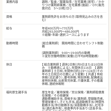
業務内容
調剤／監査／服薬指導／在宅業務（居宅）／かか
りつけ薬剤師業務／在宅業務（施設）／OTC販売
面対応 5～10枚/日（）
資格
薬剤師免許をお持ちの方（取得見込みの方を含
む）
給与
年収400万円～770万円
月給293,000円～486,000円
※経験・年齢・選択コースによります
勤務時間
[総合薬剤師] 開局時間に合わせてシフト制勤
務
[調剤薬剤師] 9:00～19:00内の勤務
※変形労働時間制（実働1日平均8時間勤務）
休日
【 総合薬剤師 】 週休2日制（月9日または10日休
み ※勤務表による）、年間休日116日 【 調剤
薬剤師 】 土日祝、年間休日約119～124日（その
年の土日祝日の日数により変動） 【 共通 】 有給
休暇（法定通り）、慶弔休暇、特別休暇、配偶者出
産特別休暇、出産育児休業、介護休業、子の看護
休暇、連続休暇制
福利厚生諸手当
厚生年金／雇用保険／労災保険／薬剤師賠償責
任保険／その他健保
通勤費補助手当、資格手当（薬剤師、登録販売者、
管理栄養士）、子ども手当、超過勤務手当（時間外
勤務手当/休日勤務手当/深夜勤務手当）、社宅手
当（適応条件有）、他基準内手当あり（店長手当、