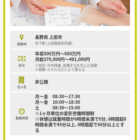
長野県 上田市
寺下駅 (上田電鉄別所線)
勤務地
年収500万円～650万円
月給370,000円～481,000円
給与
※想定・平均残業、各種手当を含んだ総額
※経験・スキルなどにより異なる
非公開
法人名
月〜金 08:30～17:30
月〜金 10:00～18:30
土 08:30～15:00
※1ヶ月単位の変形労働時間制
勤務時間
※休憩は就業時間が6時間未満で0分、6時間超8
時間未満で45分以上、8時間超で60分以上とす
る