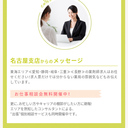
名古屋支店
メッセージ
からの
東海エリア≪愛知・静岡・岐阜・三重≫≪長野≫の薬剤師求人はお任
せください！求人票だけでは分からない薬局の雰囲気などもお伝え
しています。
お仕事相談会無料開催中！
更に、お忙しい方やキャリアの棚卸がしたい方に朗報!
エリアを熟知したコンサルタントによる、
“出張”個別相談サービスも同時開催中です。