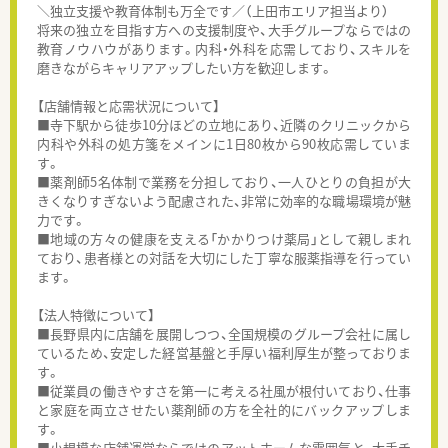
＼独立支援や教育体制も万全です／（上田市エリア担当より）
将来の独立を目指す方への支援制度や、大手グループならではの
教育ノウハウがあります。内科・外科を応需しており、スキルを
磨きながらキャリアアップしたい方を歓迎します。
【店舗情報と応需状況について】
■寺下駅から徒歩10分ほどの立地にあり、近隣のクリニックから
内科や外科の処方箋をメインに1日80枚から90枚応需していま
す。
■薬剤師5名体制で業務を分担しており、一人ひとりの負担が大
きくなりすぎないよう配慮された、非常に効率的な職場環境が魅
力です。
■地域の方々の健康を支える「かかりつけ薬局」として親しまれ
ており、患者様との対話を大切にした丁寧な服薬指導を行ってい
ます。
【法人特徴について】
■長野県内に店舗を展開しつつ、全国規模のグループ会社に属し
ているため、安定した経営基盤と手厚い福利厚生が整っておりま
す。
■従業員の働きやすさを第一に考える社風が根付いており、仕事
と家庭を両立させたい薬剤師の方を全社的にバックアップしま
す。
■小規模な店舗運営ならではのアットホームな雰囲気と、大手チ