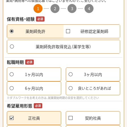
薬局・病院等への直接応募ではございませんので、ご安心ください。
1
2
3
4
保有資格・経験
必須
薬剤師免許
研修認定薬剤師
薬剤師免許取得見込（薬学生等）
転職時期
必須
1ヶ月以内
3ヶ月以内
6ヶ月以内
良いところがあれば
※ダブルワークをお考えの方は、就業開始時期の目安を選択してください
希望雇用形態
必須
正社員
契約社員