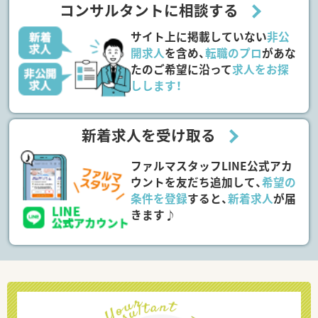
コンサルタントに相談する
サイト上に掲載していない
非公
開求人
を含め、
転職のプロ
があな
たのご希望に沿って
求人をお探
しします！
新着求人を受け取る
ファルマスタッフLINE公式アカ
ウントを友だち追加して、
希望の
条件を登録
すると、
新着求人
が届
きます♪