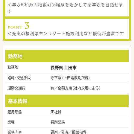
＜年収600万円相談可＞経験を活かして高年収を目指せま
す
＜充実の福利厚生＞リゾート施設利用など優待が豊富です
勤務地
勤務地
長野県 上田市
路線・交通手段
寺下駅 (上田電鉄別所線)
通勤交通費
有／全額支給（社内規定による）
基本情報
雇用形態
正社員
業種
調剤薬局
業務内容
調剤／監査／服薬指導