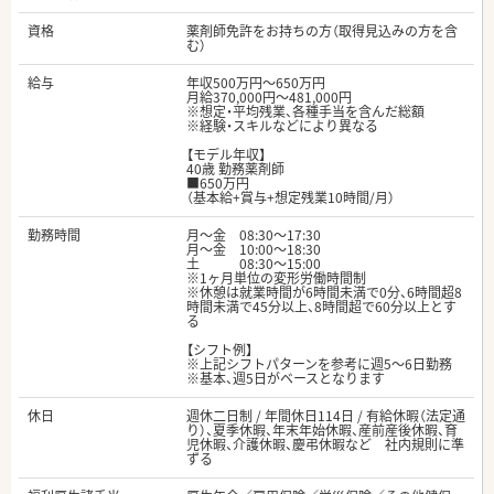
資格
薬剤師免許をお持ちの方（取得見込みの方を含
む）
給与
年収500万円～650万円
月給370,000円～481,000円
※想定・平均残業、各種手当を含んだ総額
※経験・スキルなどにより異なる
【モデル年収】
40歳 勤務薬剤師
■650万円
（基本給+賞与+想定残業10時間/月）
勤務時間
月〜金 08:30～17:30
月〜金 10:00～18:30
土 08:30～15:00
※1ヶ月単位の変形労働時間制
※休憩は就業時間が6時間未満で0分、6時間超8
時間未満で45分以上、8時間超で60分以上とす
る
【シフト例】
※上記シフトパターンを参考に週5～6日勤務
※基本、週5日がベースとなります
休日
週休二日制 / 年間休日114日 / 有給休暇（法定通
り）、夏季休暇、年末年始休暇、産前産後休暇、育
児休暇、介護休暇、慶弔休暇など 社内規則に準
ずる