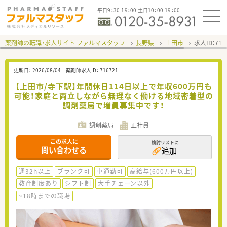
平日9：30-19：00 土日10：00-19：00
薬剤師の転職・求人サイト ファルマスタッフ
長野県
上田市
求人ID：71
更新日：
2026/08/04
薬剤師求人ID：
716721
【上田市/寺下駅】年間休日114日以上で年収600万円も
可能！家庭と両立しながら無理なく働ける地域密着型の
調剤薬局で増員募集中です！
調剤薬局
正社員
この求人に
検討リストに
問い合わせる
追加
週32h以上
ブランク可
車通勤可
高給与(600万円以上)
教育制度あり
シフト制
大手チェーン以外
~18時までの職場