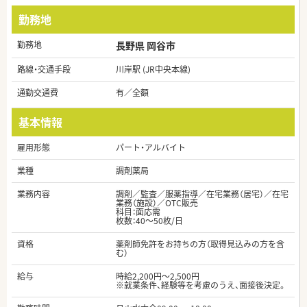
勤務地
勤務地
長野県 岡谷市
路線・交通手段
川岸駅 (JR中央本線)
通勤交通費
有／全額
基本情報
雇用形態
パート・アルバイト
業種
調剤薬局
業務内容
調剤／監査／服薬指導／在宅業務（居宅）／在宅
業務（施設）／OTC販売
科目：面応需
枚数：40～50枚/日
資格
薬剤師免許をお持ちの方（取得見込みの方を含
む）
給与
時給2,200円～2,500円
※就業条件、経験等を考慮のうえ、面接後決定。