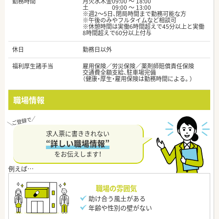
勤務時間
月火水木金09:00 ～ 18:00
土 09:00 ～ 13:00
※週2～5日、閉局時間まで勤務可能な方
※午後のみやフルタイムなど相談可
※休憩時間は実働6時間超えで45分以上と実働
8時間超えで60分以上付与
休日
勤務日以外
福利厚生諸手当
雇用保険／労災保険／薬剤師賠償責任保険
交通費全額支給、駐車場完備
（健康・厚生・雇用保険は勤務時間による。）
職場情報
求人票に書ききれない
“詳しい職場情報”
をお伝えします！
職場の雰囲気
助け合う風土がある
年齢や性別の壁がない