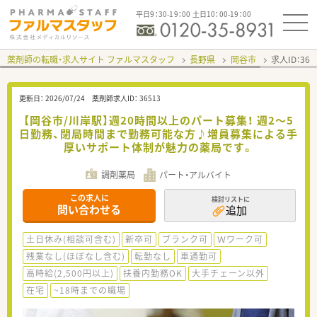
平日9：30-19：00 土日10：00-19：00
薬剤師の転職・求人サイト ファルマスタッフ
長野県
岡谷市
求人ID：36
更新日：
2026/07/24
薬剤師求人ID：
36513
【岡谷市/川岸駅】週20時間以上のパート募集！ 週2～5
日勤務、閉局時間まで勤務可能な方♪増員募集による手
厚いサポート体制が魅力の薬局です。
調剤薬局
パート・アルバイト
この求人に
検討リストに
問い合わせる
追加
土日休み(相談可含む)
新卒可
ブランク可
Ｗワーク可
残業なし(ほぼなし含む)
転勤なし
車通勤可
高時給(2,500円以上)
扶養内勤務OK
大手チェーン以外
在宅
~18時までの職場