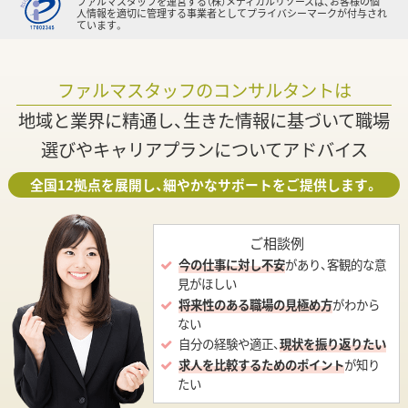
ファルマスタッフを運営する（株）メディカルリソースは、お客様の個
人情報を適切に管理する事業者としてプライバシーマークが付与され
ています。
ファルマスタッフのコンサルタントは
地域と業界に精通し、生きた情報に基づいて職場
選びやキャリアプランについてアドバイス
全国12拠点を展開し、細やかなサポートをご提供します。
ご相談例
今の仕事に対し不安
があり、客観的な意
見がほしい
将来性のある職場の見極め方
がわから
ない
自分の経験や適正、
現状を振り返りたい
求人を比較するためのポイント
が知り
たい