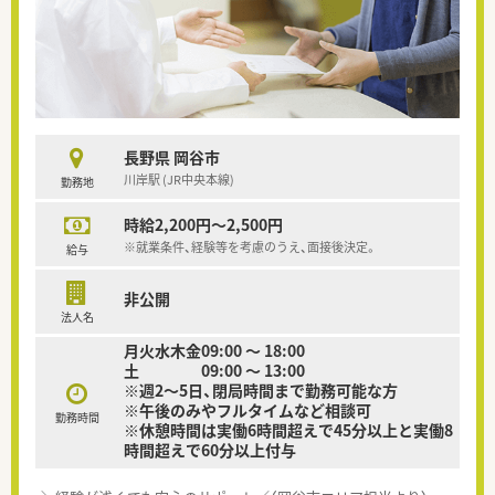
長野県 岡谷市
川岸駅 (JR中央本線)
勤務地
時給2,200円～2,500円
※就業条件、経験等を考慮のうえ、面接後決定。
給与
非公開
法人名
月火水木金09:00 ～ 18:00
土 09:00 ～ 13:00
※週2～5日、閉局時間まで勤務可能な方
※午後のみやフルタイムなど相談可
勤務時間
※休憩時間は実働6時間超えで45分以上と実働8
時間超えで60分以上付与