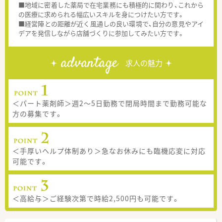
■地域に密着した薬局で在宅業務にも積極的に関わり、これから
の医療に求められる幅広いスキルを身につけたい方です。
■経営陣との距離が近く風通しの良い環境で、自分の意見やアイ
デアを発信しながら店舗づくりに参加してみたい方です。
advantage
求人の魅力
＜パート薬剤師＞週2～5日勤務で閉局時間まで勤務可能な
方の募集です。
＜手厚いヘルプ体制あり＞急なお休みにも臨機応変に対応
可能です。
＜高給与＞ご経験次第で時給2,500円も可能です。