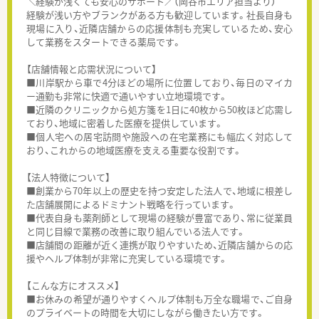
＼経験が浅くても安心のサポート／（岡谷市エリア担当より）
経験が浅い方やブランクがある方も歓迎しています。社長自身も
現場に入り、近隣店舗からの応援体制も充実しているため、安心
して業務をスタートできる薬局です。
【店舗情報と応需状況について】
■川岸駅から車で4分ほどの場所に位置しており、毎日のマイカ
ー通勤も非常に快適で通いやすい立地環境です。
■近隣のクリニックから処方箋を1日に40枚から50枚ほど応需し
ており、地域に密着した医療を提供しています。
■個人宅への居宅訪問や施設への在宅業務にも幅広く対応して
おり、これからの地域医療を支える重要な役割です。
【法人特徴について】
■創業から70年以上の歴史を持つ安定した法人で、地域に根差し
た店舗展開によるドミナント戦略を行っています。
■代表自身も薬剤師として現場の経験が豊富であり、常に従業員
と同じ目線で業務の改善に取り組んでいる法人です。
■店舗間の距離が近く連携が取りやすいため、近隣店舗からの応
援やヘルプ体制が非常に充実している環境です。
【こんな方にオススメ】
■お休みの希望が通りやすくヘルプ体制も万全な職場で、ご自身
のプライベートの時間を大切にしながら働きたい方です。