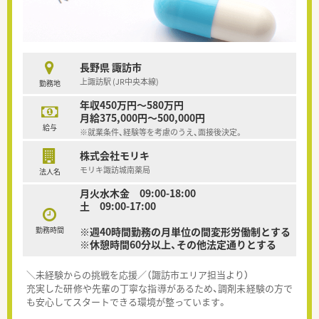
長野県 諏訪市
上諏訪駅 (JR中央本線)
勤務地
年収450万円～580万円
月給375,000円～500,000円
給与
※就業条件、経験等を考慮のうえ、面接後決定。
株式会社モリキ
モリキ諏訪城南薬局
法人名
月火水木金 09:00-18:00
土 09:00-17:00
勤務時間
※週40時間勤務の月単位の間変形労働制とする
※休憩時間60分以上、その他法定通りとする
＼未経験からの挑戦を応援／（諏訪市エリア担当より）
充実した研修や先輩の丁寧な指導があるため、調剤未経験の方で
も安心してスタートできる環境が整っています。