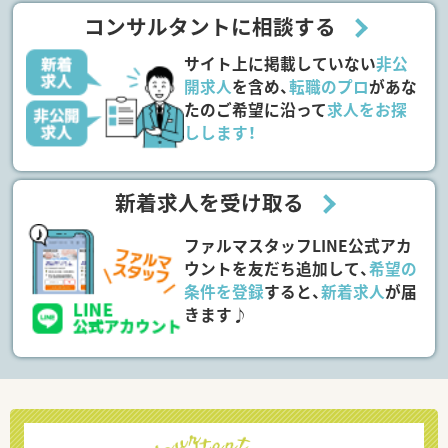
コンサルタントに相談する
サイト上に掲載していない
非公
開求人
を含め、
転職のプロ
があな
たのご希望に沿って
求人をお探
しします！
新着求人を受け取る
ファルマスタッフLINE公式アカ
ウントを友だち追加して、
希望の
条件を登録
すると、
新着求人
が届
きます♪