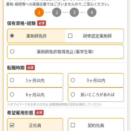
薬局・病院等への直接応募ではございませんので、ご安心ください。
1
2
3
4
保有資格・経験
必須
薬剤師免許
研修認定薬剤師
薬剤師免許取得見込（薬学生等）
転職時期
必須
1ヶ月以内
3ヶ月以内
6ヶ月以内
良いところがあれば
※ダブルワークをお考えの方は、就業開始時期の目安を選択してください
希望雇用形態
必須
正社員
契約社員