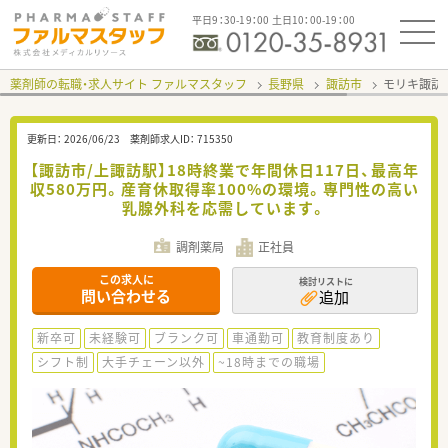
平日9：30-19：00 土日10：00-19：00
薬剤師の転職・求人サイト ファルマスタッフ
長野県
諏訪市
モリキ諏訪
更新日：
2026/06/23
薬剤師求人ID：
715350
【諏訪市/上諏訪駅】18時終業で年間休日117日、最高年
収580万円。産育休取得率100%の環境。専門性の高い
乳腺外科を応需しています。
調剤薬局
正社員
この求人に
検討リストに
問い合わせる
追加
新卒可
未経験可
ブランク可
車通勤可
教育制度あり
シフト制
大手チェーン以外
~18時までの職場