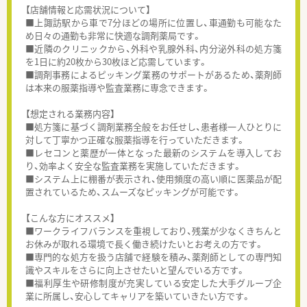
【店舗情報と応需状況について】
■上諏訪駅から車で7分ほどの場所に位置し、車通勤も可能なた
め日々の通勤も非常に快適な調剤薬局です。
■近隣のクリニックから、外科や乳腺外科、内分泌外科の処方箋
を1日に約20枚から30枚ほど応需しています。
■調剤事務によるピッキング業務のサポートがあるため、薬剤師
は本来の服薬指導や監査業務に専念できます。
【想定される業務内容】
■処方箋に基づく調剤業務全般をお任せし、患者様一人ひとりに
対して丁寧かつ正確な服薬指導を行っていただきます。
■レセコンと薬歴が一体となった最新のシステムを導入してお
り、効率よく安全な監査業務を実施していただきます。
■システム上に棚番が表示され、使用頻度の高い順に医薬品が配
置されているため、スムーズなピッキングが可能です。
【こんな方にオススメ】
■ワークライフバランスを重視しており、残業が少なくきちんと
お休みが取れる環境で長く働き続けたいとお考えの方です。
■専門的な処方を扱う店舗で経験を積み、薬剤師としての専門知
識やスキルをさらに向上させたいと望んでいる方です。
■福利厚生や研修制度が充実している安定した大手グループ企
業に所属し、安心してキャリアを築いていきたい方です。