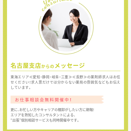
名古屋支店
メッセージ
からの
東海エリア≪愛知・静岡・岐阜・三重≫≪長野≫の薬剤師求人はお任
せください！求人票だけでは分からない薬局の雰囲気などもお伝え
しています。
お仕事相談会無料開催中！
更に、お忙しい方やキャリアの棚卸がしたい方に朗報!
エリアを熟知したコンサルタントによる、
“出張”個別相談サービスも同時開催中です。