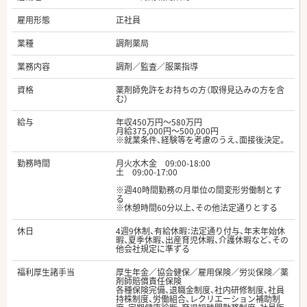
雇用形態
正社員
業種
調剤薬局
業務内容
調剤／監査／服薬指導
資格
薬剤師免許をお持ちの方（取得見込みの方を含
む）
給与
年収450万円～580万円
月給375,000円～500,000円
※就業条件、経験等を考慮のうえ、面接後決定。
勤務時間
月火水木金 09:00-18:00
土 09:00-17:00
※週40時間勤務の月単位の間変形労働制とす
る
※休憩時間60分以上、その他法定通りとする
休日
4週9休制、有給休暇：法定通り付与、年末年始休
暇、夏季休暇、出産育児休暇、介護休暇など、その
他会社規定に準ずる
福利厚生諸手当
厚生年金／協会健保／雇用保険／労災保険／薬
剤師賠償責任保険
各種保険完備、退職金制度、社内研修制度、社員
持株制度、労働組合、レクリエーション補助制