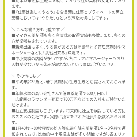
■創業以来無借金経営を続けており会社の業績も安定しており
ます。
■『仕事は楽しくやろう』を合言葉に仕事とプライベートの両立
業務においては「やりたい」という声を大切にしてます。
＼ こんな働き方も可能です ／
■ママさん薬剤師も多く産育休の取得実績も多数。また、多くの
方が復帰もされています。
■新規出店も多く、やる気がある方は年齢問わず管理薬剤師やマ
ネージャーなどに『挑戦出来る』環境です。
■中小規模の店舗が多いですが、各エリアにマネージャーもおり
人数が少ないから休みが取れないという事はございません。
＼ その他にも ／
■平均年齢35歳と、若手薬剤師が生き生きと活躍されておられま
す。
■年収水準の高い会社さんで管理薬剤師で600万円以上
広範囲のラウンダー勤務で700万円などでの入社もご検討いた
だけます。
■独立支援制度もございます。将来的に独立を検討している方に
おススメの会社です。実際に独立をされた社員も複数名おられま
す。
■1日40枚～80枚程度の処方箋応需店舗を薬剤師1名～3名程で運
営されており、比較的中小規模店舗が多い組織ですが、各エリア