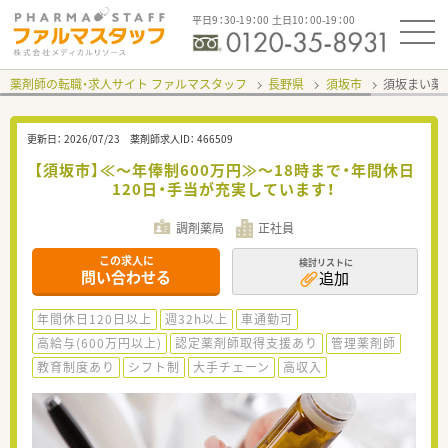
平日9：30-19：00 土日10：00-19：00
薬剤師の転職・求人サイト ファルマスタッフ
長野県
須坂市
須坂まい薬
更新日：
2026/07/23
薬剤師求人ID：
466509
【須坂市】≪～年俸制600万円≫～18時まで・年間休日
120日・手当が充実しています！
調剤薬局
正社員
この求人に
検討リストに
問い合わせる
追加
年間休日120日以上
週32h以上
車通勤可
高給与(600万円以上)
認定薬剤師取得支援あり
管理薬剤師
教育制度あり
シフト制
大手チェーン
高収入