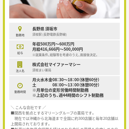
長野県 須坂市
須坂駅 (長野電鉄長野線)
勤務地
年収500万円～600万円
月給416,666円～500,000円
給与
※就業条件、経験等を考慮のうえ、面接後決定。
株式会社マイファーマシー
須坂まい薬局
法人名
月火水木金08：30～18：00（休憩60分）
土 08：00～13：00（休憩00分）
※月単位の変形労働時間制勤務
勤務時間
※上記のうち、週44時間のシフト制勤務
＼ こんな会社です ／
■関西を拠点とするマリーングループの薬局です。
現在では沖縄から北海道まで全国に約300店舗と毎年20店舗以
上開局されております。