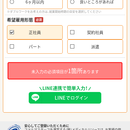
6ヶ月以内
良いところがあれば
※ダブルワークをお考えの方は、就業開始時期の目安を選択してください
希望雇用形態
必須
正社員
契約社員
パート
派遣
1箇所
未入力の必須項目が
あります
LINE連携で簡単入力！
安心してご登録いただくために
ファルマスタッフを運営する（株）メディカルリソースは、お客様の個