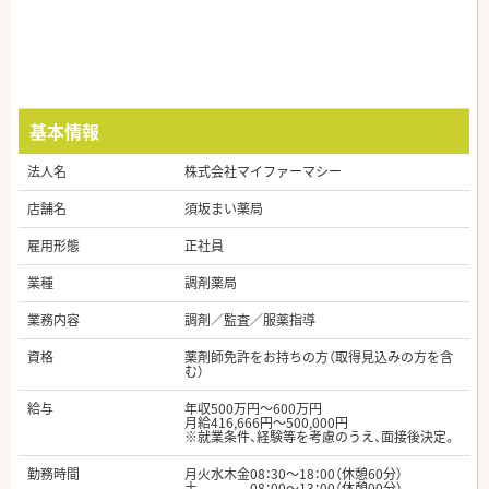
基本情報
法人名
株式会社マイファーマシー
店舗名
須坂まい薬局
雇用形態
正社員
業種
調剤薬局
業務内容
調剤／監査／服薬指導
資格
薬剤師免許をお持ちの方（取得見込みの方を含
む）
給与
年収500万円～600万円
月給416,666円～500,000円
※就業条件、経験等を考慮のうえ、面接後決定。
勤務時間
月火水木金08：30～18：00（休憩60分）
土 08：00～13：00（休憩00分）