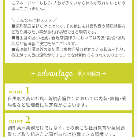
にマネージャーもおり、人数が少ないから休みが取れないという
事はございません。
＼ こんな方におススメ ／
■調剤薬局業務だけではなく、その他にも社員教育や薬局誘致な
ど取り組みたい事があれば挑戦できる環境です。
■自由度の高い社風。新規店舗作りにおいては内装・設備・薬局
名など管理者に決定権がございます。
■管理薬剤師以外の薬剤師は複数店舗は勤務できる状況を作り、
各店舗で人員の調整ができるような体制作りをされております。
advantage
求人の魅力
自由度の高い社風。新規店舗作りにおいては内装・設備・薬
局名など管理者に決定権がございます。
調剤薬局業務だけではなく、その他にも社員教育や薬局誘
致など取り組みたい事があれば挑戦できる環境です。