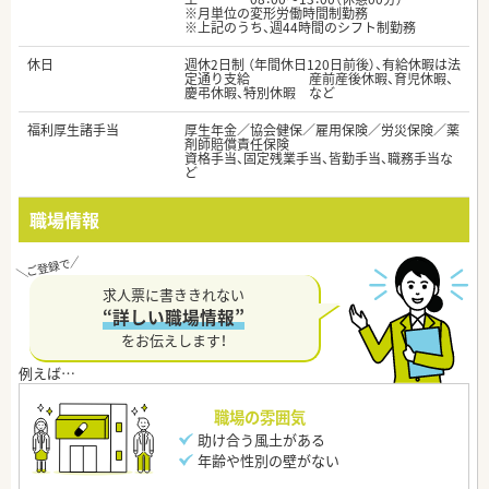
※月単位の変形労働時間制勤務
※上記のうち、週44時間のシフト制勤務
休日
週休2日制 （年間休日120日前後）、有給休暇は法
定通り支給 産前産後休暇、育児休暇、
慶弔休暇、特別休暇 など
福利厚生諸手当
厚生年金／協会健保／雇用保険／労災保険／薬
剤師賠償責任保険
資格手当、固定残業手当、皆勤手当、職務手当な
ど
職場情報
求人票に書ききれない
“詳しい職場情報”
をお伝えします！
職場の雰囲気
助け合う風土がある
年齢や性別の壁がない