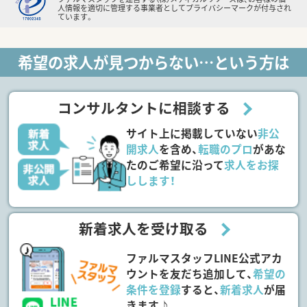
人情報を適切に管理する事業者としてプライバシーマークが付与され
ています。
希望の求人が見つからない…という方は
コンサルタントに相談する
サイト上に掲載していない
非公
開求人
を含め、
転職のプロ
があな
たのご希望に沿って
求人をお探
しします！
新着求人を受け取る
ファルマスタッフLINE公式アカ
ウントを友だち追加して、
希望の
条件を登録
すると、
新着求人
が届
きます♪