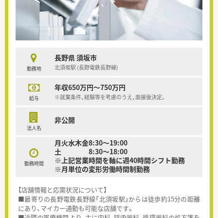
長野県 須坂市
北須坂駅 (長野電鉄長野線)
勤務地
年収650万円～750万円
※就業条件、経験等を考慮のうえ、面接後決定。
給与
非公開
法人名
月火水木金8:30～19:00
土 8:30～18:00
※上記営業時間を軸に週40時間シフト勤務
勤務時間
※月単位の変形労働時間制勤務
【店舗情報と応需状況について】
■最寄りの長野電鉄長野線「北須坂駅」からは徒歩約15分の距離
にあり、マイカー通勤も可能な店舗です。
■近隣の医療機関より、主に内科、呼吸器科、循環器科の処方箋を