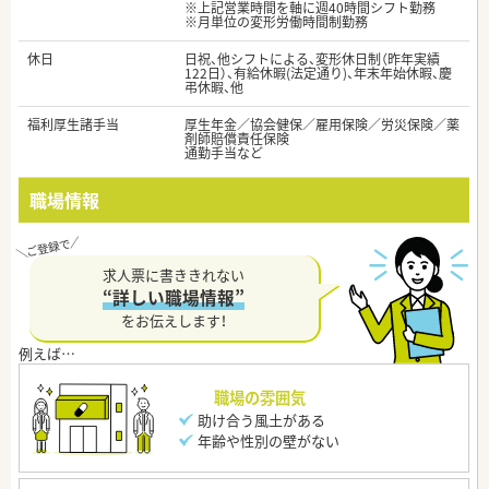
※上記営業時間を軸に週40時間シフト勤務
※月単位の変形労働時間制勤務
休日
日祝、他シフトによる、変形休日制（昨年実績
122日）、有給休暇(法定通り)、年末年始休暇、慶
弔休暇、他
福利厚生諸手当
厚生年金／協会健保／雇用保険／労災保険／薬
剤師賠償責任保険
通勤手当など
職場情報
求人票に書ききれない
“詳しい職場情報”
をお伝えします！
職場の雰囲気
助け合う風土がある
年齢や性別の壁がない