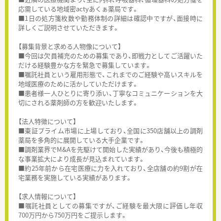
応需している地域密actyあくぁ薬局です。
■1日の処方箋枚数や勤務体制の詳細は確認中ですが、面接時に
詳しくご説明させていただきます。
【募集背景と求める人物像について】
■今回は欠員補充のための募集であり、即戦力としてご活躍いた
だける経験豊かな方を緊急で募集しています。
■嘱託社員という雇用形態で、これまでのご経験や高いスキルを
地域医療のために活かしていただけます。
■患者様一人ひとりに寄り添い、丁寧なコミュニケーションを大
切にされる薬剤師の方を歓迎いたします。
【法人特徴について】
■東証プライム市場に上場しており、全国に350店舗以上の調剤
薬局を多角的に展開している大手企業です。
■調剤業界でM&Aを先駆けて開始した実績があり、今後も積極的
な事業拡大により成長が見込まれています。
■約25年前から在宅医療に力を入れており、全店舗の約9割が在
宅業務を実施している実績があります。
【求人情報について】
■嘱託社員としての募集ですが、ご経験を最大限に評価し年収
700万円から750万円をご提示します。