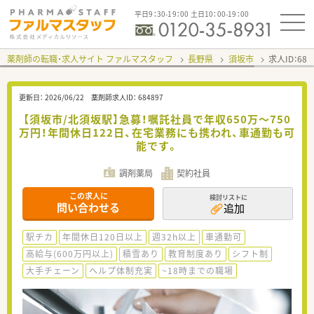
平日9：30-19：00 土日10：00-19：00
薬剤師の転職・求人サイト ファルマスタッフ
長野県
須坂市
求人ID：68
更新日：
2026/06/22
薬剤師求人ID：
684897
【須坂市/北須坂駅】急募！嘱託社員で年収650万～750
万円！年間休日122日、在宅業務にも携われ、車通勤も可
能です。
調剤薬局
契約社員
この求人に
検討リストに
問い合わせる
追加
駅チカ
年間休日120日以上
週32h以上
車通勤可
高給与(600万円以上)
積雪あり
教育制度あり
シフト制
大手チェーン
ヘルプ体制充実
~18時までの職場