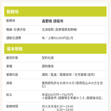
勤務地
勤務地
長野県 須坂市
路線・交通手段
北須坂駅 (長野電鉄長野線)
通勤交通費
有／上限50,000円迄/月
基本情報
雇用形態
契約社員
業種
調剤薬局
業務内容
調剤／監査／服薬指導／在宅業務（居宅）
資格
薬剤師免許をお持ちの方（取得見込みの方を含
む）
給与
年収650万円～750万円
※就業条件、経験等を考慮のうえ、面接後決定。
勤務時間
月火水木金8:30～19:00
土 8:30～18:00