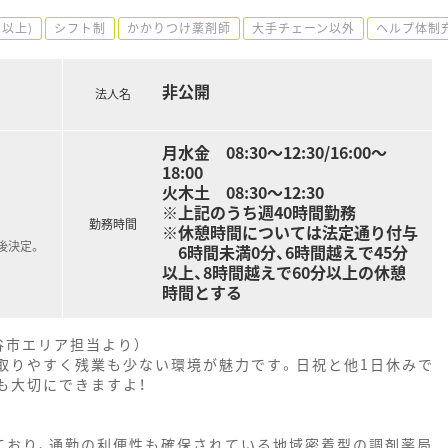
円以上)
シフト制
かかりつけ薬剤師
大手チェーン以外
ヘルプ体制
非公開
法人名
月水金 08:30～12:30/16:00～
18:00
火木土 08:30～12:30
※上記のうち週40時間勤務
勤務時間
※休憩時間については法定通り付与
後決定。
6時間未満0分、6時間越えで45分
以上、8時間越えで60分以上の休憩
時間とする
谷市エリア担当より）
が取りやすく残業も少ない環境が魅力です。日祝と他1日休みで
も大切にできますよ！
ており、通勤の利便性も確保されている地域密着型の調剤薬局