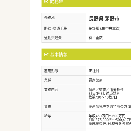
勤務地
長野県 茅野市
勤務地
路線・交通手段
茅野駅 (JR中央本線)
通勤交通費
有／全額
基本情報
雇用形態
正社員
業種
調剤薬局
業務内容
調剤／監査／服薬指導
科目：内科, 循環器科
枚数：30～40枚/日
資格
薬剤師免許をお持ちの方（
給与
年収450万円～600万円
月給375,000円～500,417
※就業条件、経験等を考慮