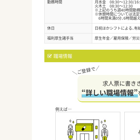
勤務時間
月水金 08:30～12:30/16:
火木土 08:30～12:30
※上記のうち週40時間勤
※休憩時間については法定
6時間未満0分、6時間越え
休日
日祝ほかシフトによる、有給
福利厚生諸手当
厚生年金／雇用保険／労災
職場情報
求人票に書き
“詳しい職場情報”