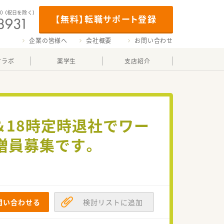
00
（祝日を除く）
【無料】転職サポート登録
企業の皆様へ
会社概要
お問い合わせ
マラボ
薬学生
支店紹介
＆18時定時退社でワー
増員募集です。
問い合わせる
検討リストに追加