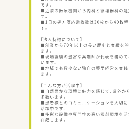
です。
■近隣の医療機関から内科と循環器科の処
す。
■1日の処方箋応需枚数は30枚から40枚
す。
【法人特徴について】
■創業から70年以上の長い歴史と実績を
ます。
■現場経験の豊富な薬剤師が代表を務めて
います。
■地域でも数少ない独自の薬局経営を実践
ます。
【こんな方が活躍中】
■自然豊かな環境に魅力を感じて、県外か
多数います。
■患者様とのコミュニケーションを大切に
活躍中です。
■多彩な設備や専門性の高い調剤環境を活
在籍します。