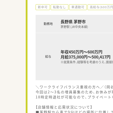
新卒可
転勤なし
車通勤可
高給与(600万
長野県 茅野市
勤務地
茅野駅 (JR中央本線)
年収450万円～600万円
月給375,000円～500,417円
給与
※就業条件、経験等を考慮のうえ、面接
＼ワークライフバランス重視の方へ／（岡
今回は2〜3名の増員募集のため、お休み
18時定時退社が可能なので、プライベート
【店舗情報と応需状況について】
■茅野駅から車で9分ほどの場所に位置し