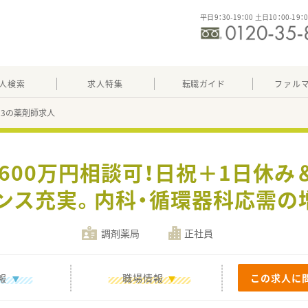
平日9：30-19：00 土日10：00-19：
人検索
求人特集
転職ガイド
ファル
223の薬剤師求人
収600万円相談可！日祝＋1日休み
ンス充実。内科・循環器科応需の
調剤薬局
正社員
報
職場情報
この求人に