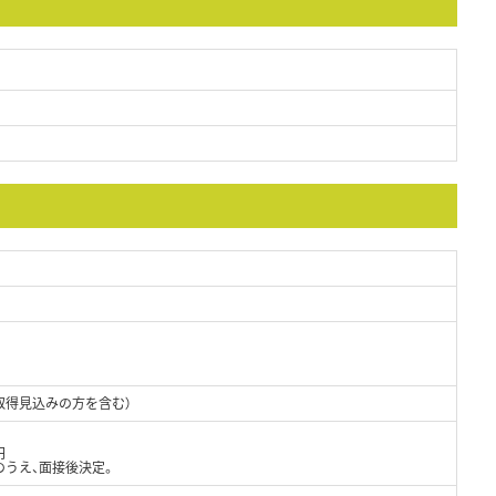
取得見込みの方を含む）
円
のうえ、面接後決定。