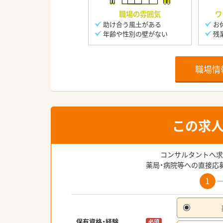
職場の雰囲気
ワ
助け合う風土がある
お
年齢や性別の壁がない
残
職場情
この求
コンサルタントへ求
薬局・病院等への直接応
1
保有資格・経験
必須