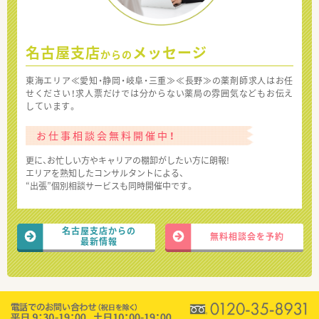
名古屋支店
メッセージ
からの
東海エリア≪愛知・静岡・岐阜・三重≫≪長野≫の薬剤師求人はお任
せください！求人票だけでは分からない薬局の雰囲気などもお伝え
しています。
お仕事相談会無料開催中！
更に、お忙しい方やキャリアの棚卸がしたい方に朗報!
エリアを熟知したコンサルタントによる、
“出張”個別相談サービスも同時開催中です。
名古屋支店からの
無料相談会を予約
最新情報