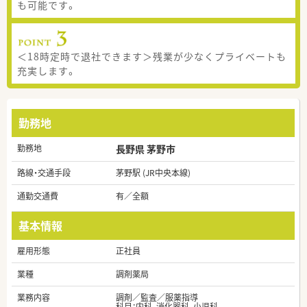
も可能です。
＜18時定時で退社できます＞残業が少なくプライベートも
充実します。
勤務地
勤務地
長野県 茅野市
路線・交通手段
茅野駅 (JR中央本線)
通勤交通費
有／全額
基本情報
雇用形態
正社員
業種
調剤薬局
業務内容
調剤／監査／服薬指導
科目：内科, 消化器科, 小児科