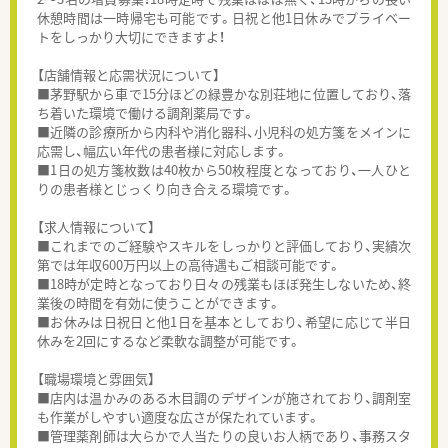
休憩時間は一時帰宅も可能です。日祝と他1日休みでプライベー
トをしっかり大切にできますよ！
【店舗情報と応需状況について】
■茅野駅から車で15分ほどの緑豊かな別荘地に位置しており、落
ち着いた環境で働ける調剤薬局です。
■近隣の診療所から内科や消化器科、小児科の処方箋をメインに
応需し、幅広い年代の患者様に対応します。
■1日の処方箋枚数は40枚から50枚程度となっており、一人ひと
りの患者様とじっくり向き合える環境です。
【求人情報について】
■これまでのご経験やスキルをしっかりと評価しており、実績次
第では年収600万円以上の高待遇もご相談可能です。
■18時が定時となっており日々の残業もほぼ発生しないため、終
業後の時間を有効に使うことができます。
■お休みは日祝日と他1日を基本としており、希望に応じて半日
休みを2回にするなど柔軟な調整が可能です。
【職場環境と雰囲気】
■店内は温かみのある木目調のデザインが施されており、調剤室
も作業がしやすい適度な広さが保たれています。
■管理薬剤師は大らかで人当たりの良いお人柄であり、事務スタ