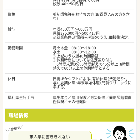
枚数：40～50枚/日
資格
薬剤師免許をお持ちの方（取得見込みの方を含
む）
給与
年収450万円～600万円
月給375,000円～500,417円
※就業条件、経験等を考慮のうえ、面接後決定。
勤務時間
月火木金 08：30～18：00
水土 08：30～12：00
※上記のうち週40時間勤務
※休憩時間については法定通り付与
6時間未満0分、6時間越えで45分以上、8時間
越えで60分以上の休憩時間とする
休日
日祝ほかシフトによる、有給休暇（法定通り付
与）、夏期休暇･年末年始休暇（門前クリニックに
準ずる）
福利厚生諸手当
厚生年金／雇用保険／労災保険／薬剤師賠償責
任保険／その他健保
職場情報
求人票に書ききれない