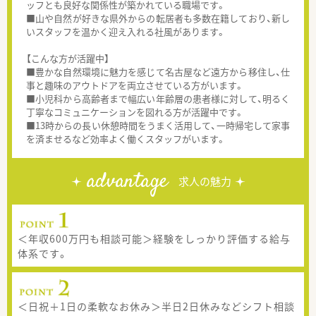
ッフとも良好な関係性が築かれている職場です。
■山や自然が好きな県外からの転居者も多数在籍しており、新し
いスタッフを温かく迎え入れる社風があります。
【こんな方が活躍中】
■豊かな自然環境に魅力を感じて名古屋など遠方から移住し、仕
事と趣味のアウトドアを両立させている方がいます。
■小児科から高齢者まで幅広い年齢層の患者様に対して、明るく
丁寧なコミュニケーションを図れる方が活躍中です。
■13時からの長い休憩時間をうまく活用して、一時帰宅して家事
を済ませるなど効率よく働くスタッフがいます。
advantage
求人の魅力
＜年収600万円も相談可能＞経験をしっかり評価する給与
体系です。
＜日祝＋1日の柔軟なお休み＞半日2日休みなどシフト相談