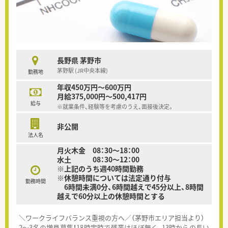
長野県 茅野市
茅野駅 (JR中央本線)
勤務地
年収450万円～600万円
月給375,000円～500,417円
給与
※就業条件、経験等を考慮のうえ、面接後決定。
非公開
法人名
月火木金 08：30～18：00
水土 08：30～12：00
※上記のうち週40時間勤務
※休憩時間については法定通り付与
勤務時間
6時間未満0分、6時間越えで45分以上、8時間
越えで60分以上の休憩時間とする
＼ワークライフバランス重視の方へ／（茅野市エリア担当より）
2〜3名の増員募集！18時定時で残業はほぼ無く、13時からの長い