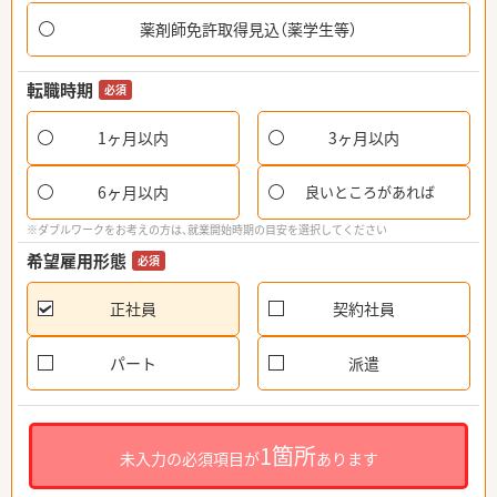
薬剤師免許取得見込（薬学生等）
転職時期
必須
1ヶ月以内
3ヶ月以内
6ヶ月以内
良いところがあれば
※ダブルワークをお考えの方は、就業開始時期の目安を選択してください
希望雇用形態
必須
正社員
契約社員
パート
派遣
1箇所
未入力の必須項目が
あります