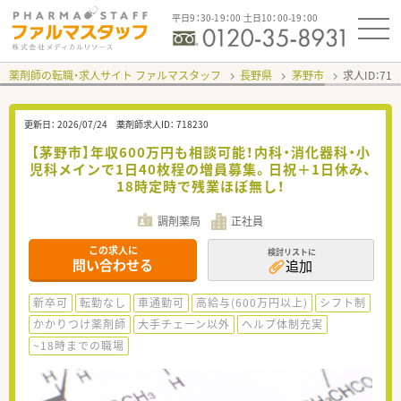
平日9：30-19：00 土日10：00-19：00
薬剤師の転職・求人サイト ファルマスタッフ
長野県
茅野市
求人ID：71
更新日：
2026/07/24
薬剤師求人ID：
718230
【茅野市】年収600万円も相談可能！内科・消化器科・小
児科メインで1日40枚程の増員募集。日祝＋1日休み、
18時定時で残業ほぼ無し！
調剤薬局
正社員
この求人に
検討リストに
問い合わせる
追加
新卒可
転勤なし
車通勤可
高給与(600万円以上)
シフト制
かかりつけ薬剤師
大手チェーン以外
ヘルプ体制充実
~18時までの職場