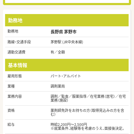
勤務地
勤務地
長野県 茅野市
路線・交通手段
茅野駅 (JR中央本線)
通勤交通費
有／全額
基本情報
雇用形態
パート・アルバイト
業種
調剤薬局
業務内容
調剤／監査／服薬指導／在宅業務（居宅）／在宅
業務（施設）
資格
薬剤師免許をお持ちの方（取得見込みの方を含
む）
給与
時給2,200円～2,500円
※就業条件、経験等を考慮のうえ、面接後決定。