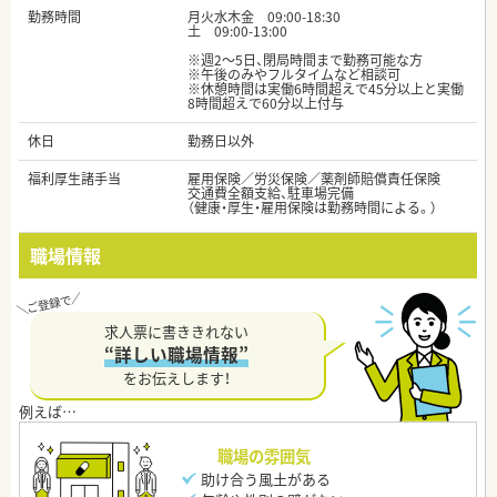
勤務時間
月火水木金 09:00-18:30
土 09:00-13:00
※週2～5日、閉局時間まで勤務可能な方
※午後のみやフルタイムなど相談可
※休憩時間は実働6時間超えで45分以上と実働
8時間超えで60分以上付与
休日
勤務日以外
福利厚生諸手当
雇用保険／労災保険／薬剤師賠償責任保険
交通費全額支給、駐車場完備
（健康・厚生・雇用保険は勤務時間による。）
職場情報
求人票に書ききれない
“詳しい職場情報”
をお伝えします！
職場の雰囲気
助け合う風土がある