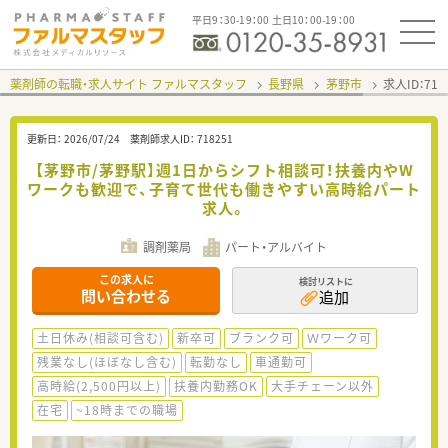
平日9：30-19：00 土日10：00-19：00
薬剤師の転職・求人サイト ファルマスタッフ
長野県
茅野市
求人ID：71
更新日：
2026/07/24
薬剤師求人ID：
718251
【茅野市/茅野駅】週1日からシフト相談可！扶養内やW
ワークも歓迎で、子育て世代も働きやすい高時給パート
求人。
調剤薬局
パート・アルバイト
この求人に
検討リストに
問い合わせる
追加
土日休み(相談可含む)
新卒可
ブランク可
Ｗワーク可
残業なし(ほぼなし含む)
転勤なし
車通勤可
高時給(2,500円以上)
扶養内勤務OK
大手チェーン以外
在宅
~18時までの職場