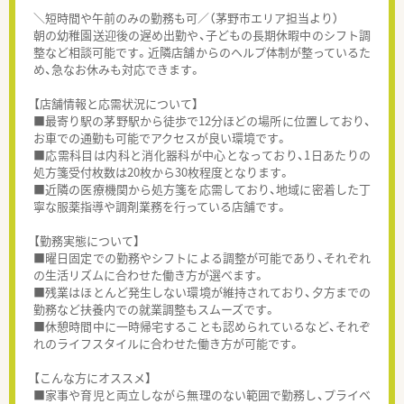
＼短時間や午前のみの勤務も可／（茅野市エリア担当より）
朝の幼稚園送迎後の遅め出勤や、子どもの長期休暇中のシフト調
整など相談可能です。近隣店舗からのヘルプ体制が整っているた
め、急なお休みも対応できます。
【店舗情報と応需状況について】
■最寄り駅の茅野駅から徒歩で12分ほどの場所に位置しており、
お車での通勤も可能でアクセスが良い環境です。
■応需科目は内科と消化器科が中心となっており、1日あたりの
処方箋受付枚数は20枚から30枚程度となります。
■近隣の医療機関から処方箋を応需しており、地域に密着した丁
寧な服薬指導や調剤業務を行っている店舗です。
【勤務実態について】
■曜日固定での勤務やシフトによる調整が可能であり、それぞれ
の生活リズムに合わせた働き方が選べます。
■残業はほとんど発生しない環境が維持されており、夕方までの
勤務など扶養内での就業調整もスムーズです。
■休憩時間中に一時帰宅することも認められているなど、それぞ
れのライフスタイルに合わせた働き方が可能です。
【こんな方にオススメ】
■家事や育児と両立しながら無理のない範囲で勤務し、プライベ