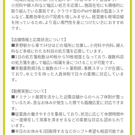
小児科や婦人科など幅広い処方を応需し、施設在宅にも積極的に
取り組んでいる薬局です。クラウド型のiPadや最新の監査システ
ムなど、業務効率化のIT投資も惜しみません。経営層も現場目線
を持っているため、より高い専門性を身につけたい方におすすめ
です。
【店舗情報と応需状況について】
■茅野駅から車で14分ほどの場所に位置し、小児科や内科、婦人
科など多岐にわたる科目の処方箋を応需しています。
■1日の処方箋枚数は40枚から50枚程度となっており、複数科目
の処方箋を通して幅広い知識を身につけることが可能です。
■常勤薬剤師2名と複数のパート薬剤師、事務スタッフが在籍し
ており、ゆとりを持った人員体制で日々の業務に対応していま
す。
【勤務実態について】
■ドミナント展開を活かした近隣店舗からのヘルプ体制が整っ
ているため、急なお休みが発生した際でも臨機応変に対応できま
す。
■従業員の働きやすさを重視しており、状況に応じて休憩時間中
に一度帰宅して用事を済ませるなどの柔軟な対応も認められて
います。
■半日のお休みを2回取得するなどのシフト希望も相談可能であ