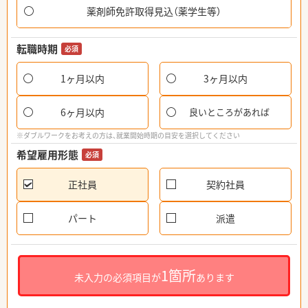
薬剤師免許取得見込（薬学生等）
転職時期
必須
1ヶ月以内
3ヶ月以内
6ヶ月以内
良いところがあれば
※ダブルワークをお考えの方は、就業開始時期の目安を選択してください
希望雇用形態
必須
正社員
契約社員
パート
派遣
1箇所
未入力の必須項目が
あります