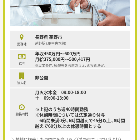
長野県 茅野市
茅野駅 (JR中央本線)
勤務地
年収450万円～600万円
月給375,000円～500,417円
給与
※就業条件、経験等を考慮のうえ、面接後決定。
非公開
法人名
月火水木金 09:00-18:00
土 09:00-13:00
※上記のうち週40時間勤務
勤務時間
※休憩時間については法定通り付与
6時間未満0分、6時間越えで45分以上、8時間
越えで60分以上の休憩時間とする
＼地域に根差した専門性を磨ける／（茅野市エリア担当より）