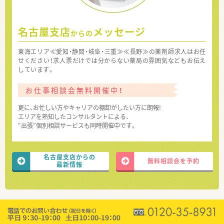
名古屋支店
メッセージ
からの
東海エリア≪愛知・静岡・岐阜・三重≫≪長野≫の薬剤師求人はお任
せください！求人票だけでは分からない薬局の雰囲気などもお伝え
しています。
お仕事相談会無料開催中！
更に、お忙しい方やキャリアの棚卸がしたい方に朗報!
エリアを熟知したコンサルタントによる、
“出張”個別相談サービスも同時開催中です。
名古屋支店からの
無料相談会を予約
最新情報