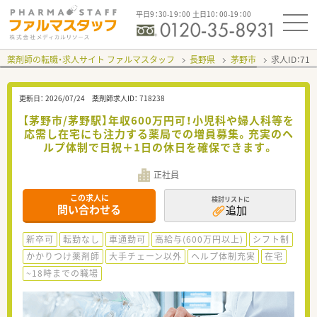
平日9：30-19：00 土日10：00-19：00
薬剤師の転職・求人サイト ファルマスタッフ
長野県
茅野市
求人ID：71
更新日：
2026/07/24
薬剤師求人ID：
718238
【茅野市/茅野駅】年収600万円可！小児科や婦人科等を
応需し在宅にも注力する薬局での増員募集。充実のヘ
ルプ体制で日祝＋1日の休日を確保できます。
正社員
この求人に
検討リストに
問い合わせる
追加
新卒可
転勤なし
車通勤可
高給与(600万円以上)
シフト制
かかりつけ薬剤師
大手チェーン以外
ヘルプ体制充実
在宅
~18時までの職場