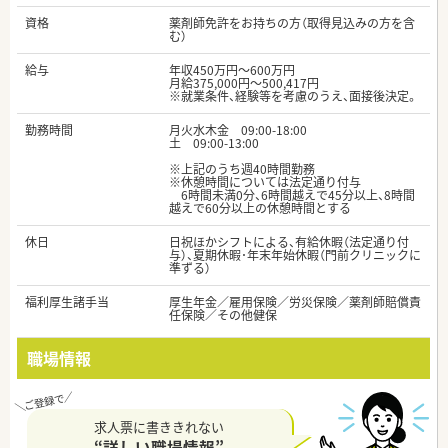
資格
薬剤師免許をお持ちの方（取得見込みの方を含
む）
給与
年収450万円～600万円
月給375,000円～500,417円
※就業条件、経験等を考慮のうえ、面接後決定。
勤務時間
月火水木金 09:00-18:00
土 09:00-13:00
※上記のうち週40時間勤務
※休憩時間については法定通り付与
6時間未満0分、6時間越えで45分以上、8時間
越えで60分以上の休憩時間とする
休日
日祝ほかシフトによる、有給休暇（法定通り付
与）、夏期休暇･年末年始休暇（門前クリニックに
準ずる）
福利厚生諸手当
厚生年金／雇用保険／労災保険／薬剤師賠償責
任保険／その他健保
職場情報
求人票に書ききれない
“詳しい職場情報”