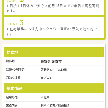
＜日祝＋1日休みで安心＞前月15日までの申告で調整可能
です。
＜在宅業務にも注力中＞クラウド型iPad導入で効率的で
す。
勤務地
勤務地
長野県 茅野市
路線・交通手段
茅野駅 (JR中央本線)
通勤交通費
有／全額
基本情報
雇用形態
正社員
業務内容
調剤／監査／服薬指導