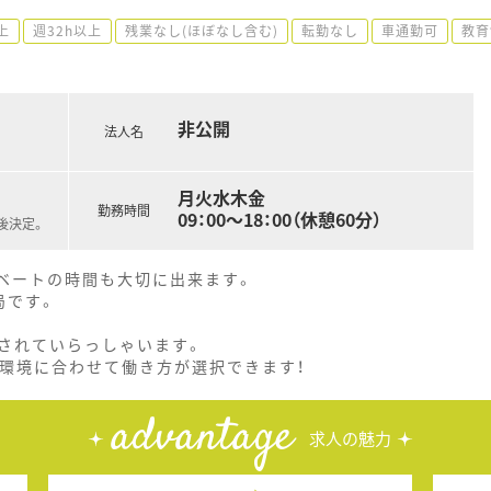
上
週32h以上
残業なし(ほぼなし含む)
転勤なし
車通勤可
教育
非公開
法人名
月火水木金
勤務時間
09：00～18：00（休憩60分）
後決定。
イベートの時間も大切に出来ます。
局です。
されていらっしゃいます。
！環境に合わせて働き方が選択できます！
advantage
求人の魅力