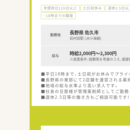
年間休日120日以上
土日祝休み
週休2.5日以
~18時までの職場
長野県 佐久市
勤務地
岩村田駅 (JR小海線)
時給2,000円～2,300円
給与
※就業条件、経験等を考慮のうえ、面接
■平日18時まで、土日祝がお休みでプラ
■長野県の東部にて2店舗を運営される薬
■地域の給与水準より高い求人です。
■社長の旦那様が管理薬剤師としてご勤務
■週休2.5日等の働き方もご相談可能です