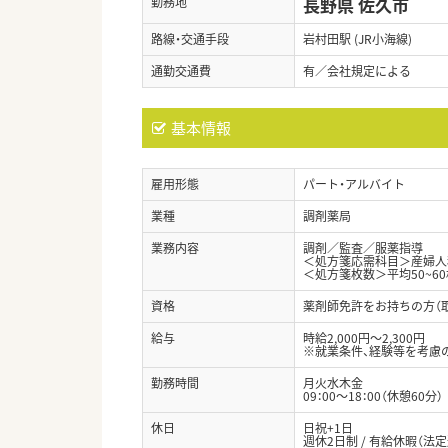
長野県 佐久市
勤務地
路線・交通手段
岩村田駅 (JR小海線)
通勤交通費
有／会社規定による
基本情報
雇用形態
パート・アルバイト
業種
調剤薬局
業務内容
調剤／監査／服薬指導
＜処方箋応需科目＞産婦人
＜処方箋枚数＞平均50~60
資格
薬剤師免許をお持ちの方（
給与
時給2,000円～2,300円
※就業条件、経験等を考慮
勤務時間
月火水木金
09：00～18：00（休憩60分）
休日
日祝+1日
週休2日制 / 有給休暇（