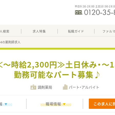
平日9：30-19：00 土日10：00-19：
人検索
求人特集
転職ガイド
ファル
964の薬剤師求人
～時給2,300円≫土日休み・～
勤務可能なパート募集♪
調剤薬局
パート・アルバイト
報
職場情報
この求人に