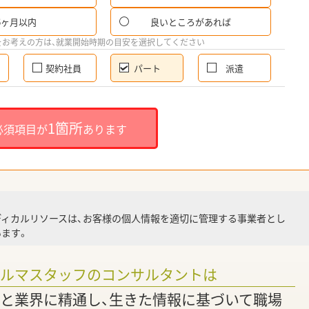
6ヶ月以内
良いところがあれば
希
をお考えの方は、就業開始時期の目安を選択してください
契約社員
パート
派遣
就
1箇所
必須項目が
あります
就業
ディカルリソースは、お客様の個人情報を適切に管理する事業者とし
ます。
調
ァルマスタッフのコンサルタントは
と業界に精通し、生きた情報に基づいて職場