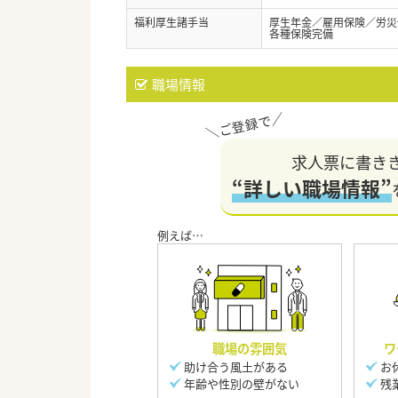
福利厚生諸手当
厚生年金／雇用保険／労災
各種保険完備
職場情報
求人票に書き
“詳しい職場情報”
職場の雰囲気
ワ
助け合う風土がある
お
年齢や性別の壁がない
残