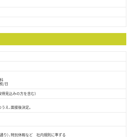
科
枚/日
取得見込みの方を含む）
のうえ、面接後決定。
法定通り）、特別休暇など 社内規則に準ずる