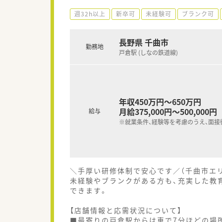
週32h以上
新卒可
未経験可
ブランク可
長野県 千曲市
勤務地
戸倉駅 (しなの鉄道線)
年収450万円～650万円
月給375,000円～500,000円
給与
※就業条件、経験等を考慮のうえ、面接
＼手厚い研修体制で安心です／（千曲市エ
未経験やブランクがある方も、充実した教
できます。
【店舗情報と応需状況について】
■最寄りの戸倉駅からは車で7分ほどの場