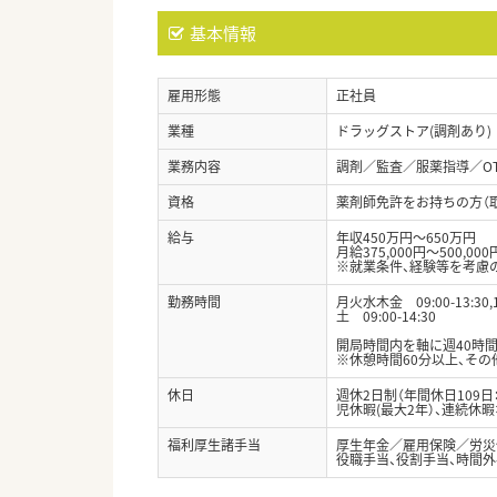
基本情報
雇用形態
正社員
業種
ドラッグストア(調剤あり)
業務内容
調剤／監査／服薬指導／O
資格
薬剤師免許をお持ちの方（
給与
年収450万円～650万円
月給375,000円～500,000
※就業条件、経験等を考慮
勤務時間
月火水木金 09:00-13:30,14
土 09:00-14:30
開局時間内を軸に週40時
※休憩時間60分以上、そ
休日
週休2日制（年間休日109日
児休暇(最大2年）、連続休
福利厚生諸手当
厚生年金／雇用保険／労災
役職手当、役割手当、時間