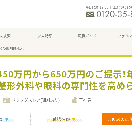
平日9：30-19：00 土日10：00-19：
人検索
求人特集
転職ガイド
ファル
580の薬剤師求人
450万円から650万円のご提示！
整形外科や眼科の専門性を高め
ドラッグストア(調剤あり)
正社員
報
職場情報
この求人に