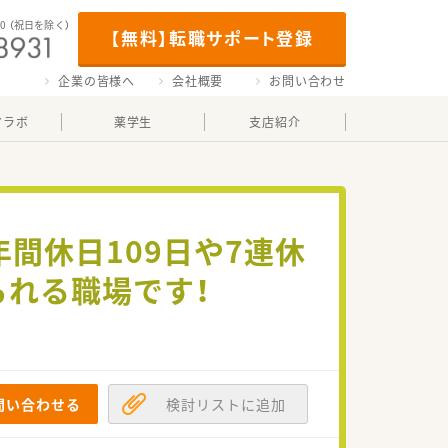
00
（祝日を除く）
【無料】転職サポート登録
企業の皆様へ
会社概要
お問い合わせ
マラボ
薬学生
支店紹介
年間休日109日や7連休
られる職場です！
問い合わせる
検討リストに追加