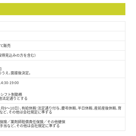
TC販売
取得見込みの方を含む）
円
のうえ、面接後決定。
:30-19:00
間シフト制勤務
の他法定通りとする
：月9～10日）、有給休暇：法定通り付与、慶弔休暇、半日休暇、産前産後休暇、育
暇など、その他は会社規定に準ずる
保険／薬剤師賠償責任保険／その他健保
外手当など、その他は会社規定に準ずる