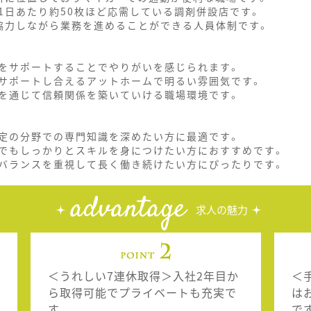
1日あたり約50枚ほど応需している調剤併設店です。
協力しながら業務を進めることができる人員体制です。
をサポートすることでやりがいを感じられます。
サポートし合えるアットホームで明るい雰囲気です。
を通じて信頼関係を築いていける職場環境です。
定の分野での専門知識を深めたい方に最適です。
でもしっかりとスキルを身につけたい方におすすめです。
バランスを重視して長く働き続けたい方にぴったりです。
advantage
求人の魅力
＜うれしい7連休取得＞入社2年目か
＜
ら取得可能でプライベートも充実で
は
す。
で