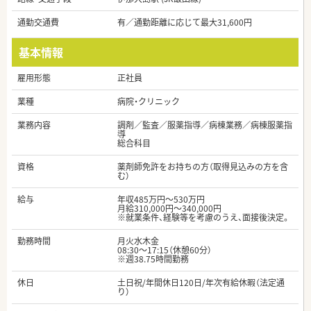
通勤交通費
有／通勤距離に応じて最大31,600円
基本情報
雇用形態
正社員
業種
病院・クリニック
業務内容
調剤／監査／服薬指導／病棟業務／病棟服薬指
導
総合科目
資格
薬剤師免許をお持ちの方（取得見込みの方を含
む）
給与
年収485万円～530万円
月給310,000円～340,000円
※就業条件、経験等を考慮のうえ、面接後決定。
勤務時間
月火水木金
08:30～17:15（休憩60分）
※週38.75時間勤務
休日
土日祝/年間休日120日/年次有給休暇（法定通
り）