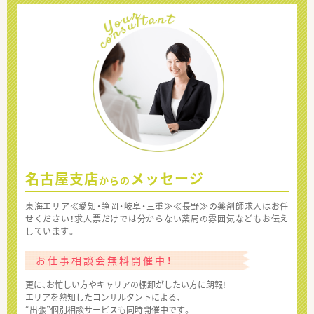
名古屋支店
メッセージ
からの
東海エリア≪愛知・静岡・岐阜・三重≫≪長野≫の薬剤師求人はお任
せください！求人票だけでは分からない薬局の雰囲気などもお伝え
しています。
お仕事相談会無料開催中！
更に、お忙しい方やキャリアの棚卸がしたい方に朗報!
エリアを熟知したコンサルタントによる、
“出張”個別相談サービスも同時開催中です。