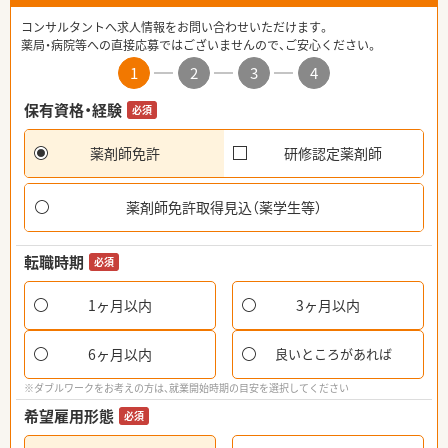
コンサルタントへ求人情報をお問い合わせいただけます。
薬局・病院等への直接応募ではございませんので、ご安心ください。
1
2
3
4
保有資格・経験
必須
薬剤師免許
研修認定薬剤師
薬剤師免許取得見込（薬学生等）
転職時期
必須
1ヶ月以内
3ヶ月以内
6ヶ月以内
良いところがあれば
※ダブルワークをお考えの方は、就業開始時期の目安を選択してください
希望雇用形態
必須