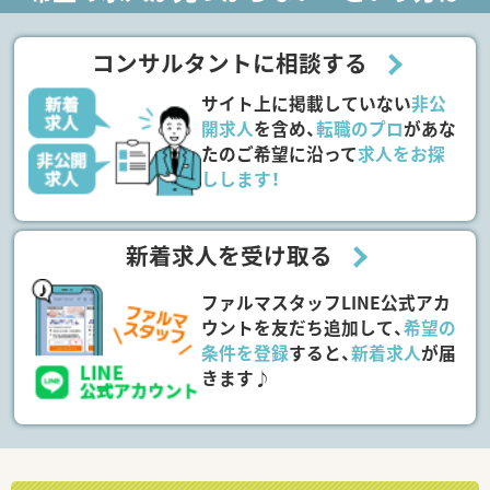
コンサルタントに相談する
サイト上に掲載していない
非公
開求人
を含め、
転職のプロ
があな
たのご希望に沿って
求人をお探
しします！
新着求人を受け取る
ファルマスタッフLINE公式アカ
ウントを友だち追加して、
希望の
条件を登録
すると、
新着求人
が届
きます♪