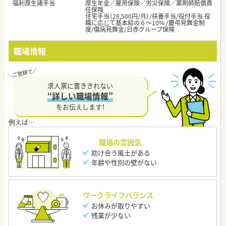
福利厚生諸手当
厚生年金／雇用保険／労災保険／薬剤師賠償責
任保険
住宅手当（28,500円/月）/扶養手当/役付手当 役
職に応じて基本給の６～10% /慶弔見舞金制
度/傷病見舞金/日赤グループ保険
職場情報
求人票に書ききれない
“詳しい職場情報”
をお伝えします！
職場の雰囲気
助け合う風土がある
年齢や性別の壁がない
ワークライフバランス
お休みが取りやすい
残業が少ない