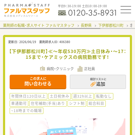
平日9：30-19：00 土日10：00-19：00
薬剤師の転職・求人サイト ファルマスタッフ
長野県
下伊那郡松川町
求
更新日：
2026/06/19
薬剤師求人ID：
406380
【下伊那郡松川町】≪～年収530万円≫土日休み・～17：
15まで・ケアミックスの病院勤務です！
病院・クリニック
正社員
この求人に
検討リストに
問い合わせる
追加
年間休日120日以上
土日祝休み
週32h以上
転勤なし
車通勤可
住宅補助(手当)あり
シフト制
総合科目
~18時までの職場