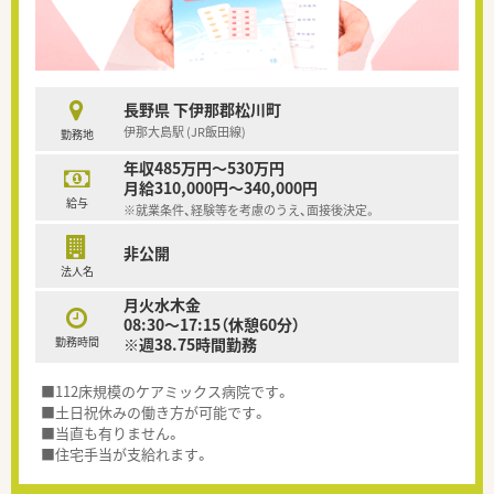
長野県 下伊那郡松川町
伊那大島駅 (JR飯田線)
勤務地
年収485万円～530万円
月給310,000円～340,000円
給与
※就業条件、経験等を考慮のうえ、面接後決定。
非公開
法人名
月火水木金
08:30～17:15（休憩60分）
勤務時間
※週38.75時間勤務
■112床規模のケアミックス病院です。
■土日祝休みの働き方が可能です。
■当直も有りません。
■住宅手当が支給れます。