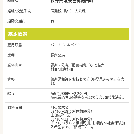
勤務地
長野県 北安曇郡池田町
路線・交通手段
信濃松川駅 (JR大糸線)
通勤交通費
有
基本情報
雇用形態
パート・アルバイト
業種
調剤薬局
業務内容
調剤／監査／服薬指導／OTC販売
科目：総合科目
資格
薬剤師免許をお持ちの方（取得見込みの方を含
む）
給与
時給1,900円～2,200円
※就業条件、経験等を考慮のうえ、面接後決定。
勤務時間
月火水木金
08：30～18：00（休憩60分）
土（隔週営業）
08：30～13：00（休憩00分）
※上記のうちで相談可能。扶養内～社会保険加
入希望まで、ご相談下さい。