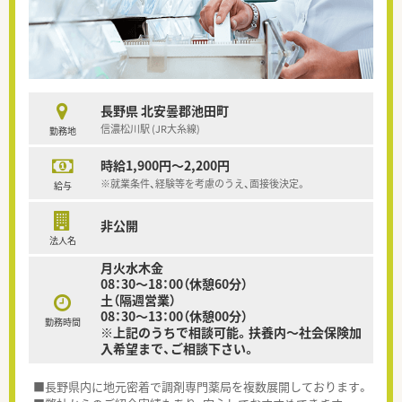
長野県 北安曇郡池田町
信濃松川駅 (JR大糸線)
勤務地
時給1,900円～2,200円
※就業条件、経験等を考慮のうえ、面接後決定。
給与
非公開
法人名
月火水木金
08：30～18：00（休憩60分）
土（隔週営業）
08：30～13：00（休憩00分）
勤務時間
※上記のうちで相談可能。扶養内～社会保険加
入希望まで、ご相談下さい。
■長野県内に地元密着で調剤専門薬局を複数展開しております。