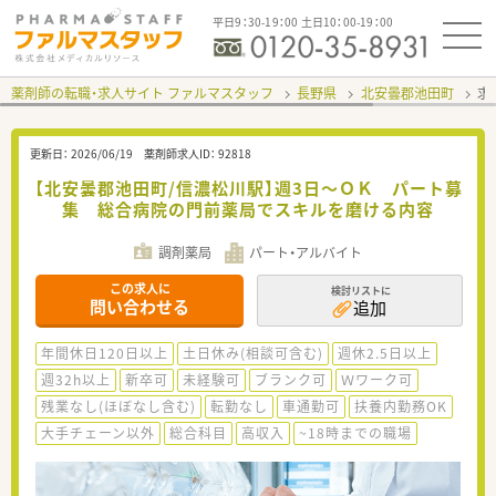
平日9：30-19：00 土日10：00-19：00
薬剤師の転職・求人サイト ファルマスタッフ
長野県
北安曇郡池田町
求
更新日：
2026/06/19
薬剤師求人ID：
92818
【北安曇郡池田町/信濃松川駅】週3日～ＯＫ パート募
集 総合病院の門前薬局でスキルを磨ける内容
調剤薬局
パート・アルバイト
この求人に
検討リストに
問い合わせる
追加
年間休日120日以上
土日休み(相談可含む)
週休2.5日以上
週32h以上
新卒可
未経験可
ブランク可
Ｗワーク可
残業なし(ほぼなし含む)
転勤なし
車通勤可
扶養内勤務OK
大手チェーン以外
総合科目
高収入
~18時までの職場