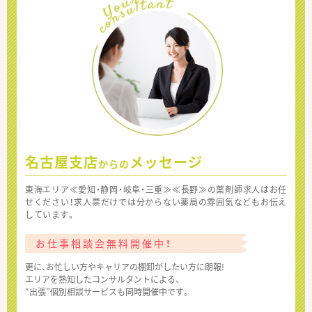
名古屋支店
メッセージ
からの
東海エリア≪愛知・静岡・岐阜・三重≫≪長野≫の薬剤師求人はお任
せください！求人票だけでは分からない薬局の雰囲気などもお伝え
しています。
お仕事相談会無料開催中！
更に、お忙しい方やキャリアの棚卸がしたい方に朗報!
エリアを熟知したコンサルタントによる、
“出張”個別相談サービスも同時開催中です。