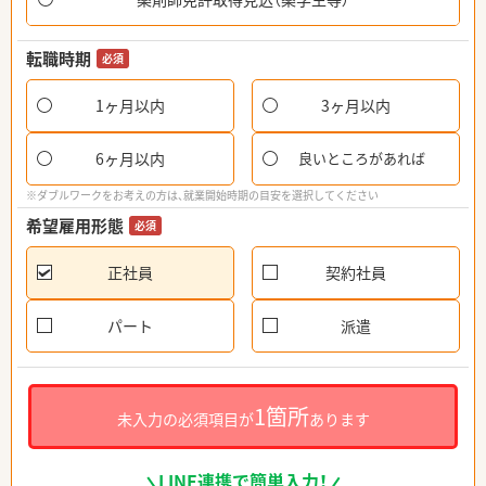
転職時期
必須
1ヶ月以内
3ヶ月以内
6ヶ月以内
良いところがあれば
※ダブルワークをお考えの方は、就業開始時期の目安を選択してください
希望雇用形態
必須
正社員
契約社員
パート
派遣
1箇所
未入力の必須項目が
あります
LINE連携で簡単入力！