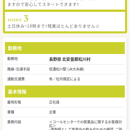
ますので安心してスタートできます！
土日休み・18時まで！残業ほとんどありません☆
勤務地
勤務地
長野県 北安曇郡松川村
路線・交通手段
信濃松川駅 (JR大糸線)
通勤交通費
有／社内規定による
基本情報
雇用形態
正社員
業種
企業
業務内容
＜コールセンターでの医薬品に関するお客様対
応＞
・薬剤師として医薬品の飲み合わせの確認、ご説