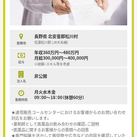
長野県 北安曇郡松川村
信濃松川駅 (JR大糸線)
勤務地
年収360万円～480万円
月給300,000円～400,000円
給与
※経験・スキル等を考慮
非公開
法人名
月火水木金
09：00～18：00（休憩60分）
勤務時間
★通信販売コールセンターにおけるお客様からのお問い合わせ
対応をお願いします。
・薬剤師として医薬品の飲み合わせの確認、ご説明
・医薬品に関するお客様からの質問への回答
★専門知識を活かして販促物や広告などの内容を確認していた