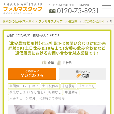
平日9：30-19：00 土日10：00-19：00
薬剤師の転職・求人サイト ファルマスタッフ
長野県
北安曇郡松川村
求
更新日：
2026/07/23
薬剤師求人ID：
621619
【北安曇郡松川村】≪正社員≫≪お問い合わせ対応≫未
経験OK！土日休み＆18時まで！お薬の飲み合わせなど
通信販売におけるお問い合わせ対応業務です！
企業
正社員
この求人に
検討リストに
問い合わせる
追加
年間休日120日以上
土日祝休み
未経験可
ブランク可
残業なし(ほぼなし含む)
転勤なし
車通勤可
大手チェーン以外
~18時までの職場