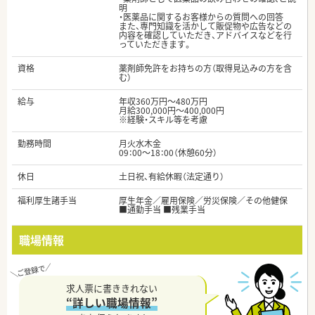
明
・医薬品に関するお客様からの質問への回答
また、専門知識を活かして販促物や広告などの
内容を確認していただき、アドバイスなどを行
っていただきます。
資格
薬剤師免許をお持ちの方（取得見込みの方を含
む）
給与
年収360万円～480万円
月給300,000円～400,000円
※経験・スキル等を考慮
勤務時間
月火水木金
09：00～18：00（休憩60分）
休日
土日祝、有給休暇（法定通り）
福利厚生諸手当
厚生年金／雇用保険／労災保険／その他健保
■通勤手当 ■残業手当
職場情報
求人票に書ききれない
“詳しい職場情報”