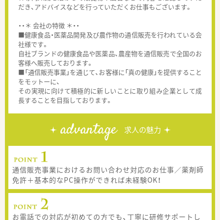
だき、アドバイスなどを行っていただくお仕事もございます。
・・＊ 会社の特徴 ＊・・
■健康食品・医薬品開発及び農作物の通信販売を行われている会
社様です。
自社ブランドの健康食品や医薬品、農産物を通信販売で全国のお
客様へ販売しております。
■「通信販売事業」を通じて、お客様に「真の健康」を提供すること
をモットーに、
その実現に向けて積極的に新しいことに取り組み企業として成
長することを目指しております。
advantage
求人の魅力
通信販売事業におけるお問い合わせ対応のお仕事／薬剤師
免許＋基本的なPC操作ができれば未経験OK！
お電話での対応が初めての方でも、丁寧に研修サポートし