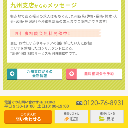
九州支店
メッセージ
からの
拠点地である福岡の求人はもちろん、九州各県(佐賀・長崎・熊本・大
分・宮崎・鹿児島）や沖縄県離島の求人までご案内ができます！
お仕事相談会無料開催中！
更に、お忙しい方やキャリアの棚卸がしたい方に朗報!
エリアを熟知したコンサルタントによる、
“出張”個別相談サービスも同時開催中です。
九州支店からの
無料相談会を予約
最新情報
この求人に
検討リストに
検討リストを
追加
見る
問い合わせる