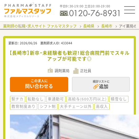
平日9：30-19：00 土日10：00-19：00
薬剤師の転職・求人サイト ファルマスタッフ
長崎県
長崎市
アイ薬局の
更新日：
2026/06/26
薬剤師求人ID：
433044
【長崎市】新卒・未経験者も歓迎！総合病院門前でスキル
アップが可能です◎
調剤薬局
正社員
この求人に
検討リストに
問い合わせる
追加
駅チカ
転勤なし
車通勤可
高給与(600万円以上)
積雪なし
教育制度あり
シフト制
大手チェーン以外
高収入