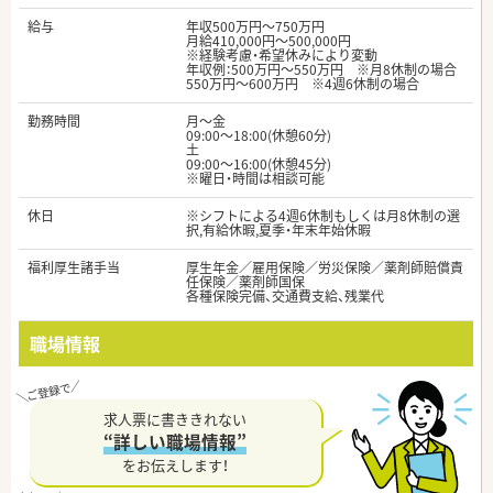
給与
年収500万円～750万円
月給410,000円～500,000円
※経験考慮・希望休みにより変動
年収例：500万円～550万円 ※月8休制の場合
550万円～600万円 ※4週6休制の場合
勤務時間
月～金
09:00～18:00(休憩60分)
土
09:00～16:00(休憩45分)
※曜日・時間は相談可能
休日
※シフトによる4週6休制もしくは月8休制の選
択,有給休暇,夏季・年末年始休暇
福利厚生諸手当
厚生年金／雇用保険／労災保険／薬剤師賠償責
任保険／薬剤師国保
各種保険完備、交通費支給、残業代
職場情報
求人票に書ききれない
“詳しい職場情報”
をお伝えします！