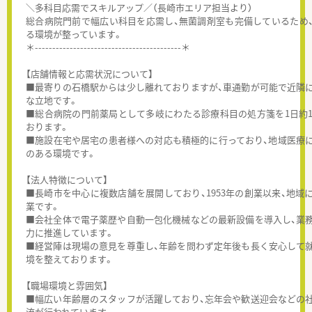
＼多科目応需でスキルアップ／（長崎市エリア担当より）
総合病院門前で幅広い科目を応需し、無菌調剤室も完備しているため
る環境が整っています。
＊------------------------------------------＊
【店舗情報と応需状況について】
■最寄りの石橋駅からは少し離れておりますが、車通勤が可能で近隣
な立地です。
■総合病院の門前薬局として多岐にわたる診療科目の処方箋を1日約1
おります。
■施設在宅や居宅の患者様への対応も積極的に行っており、地域医療
のある環境です。
【法人特徴について】
■長崎市を中心に複数店舗を展開しており、1953年の創業以来、地域
業です。
■会社全体で電子薬歴や自動一包化機械などの最新設備を導入し、業
力に推進しています。
■経営陣は現場の意見を尊重し、年齢を問わず定年後も長く安心して
境を整えております。
【職場環境と雰囲気】
■幅広い年齢層のスタッフが活躍しており、忘年会や歓送迎会などの
流が行われています。