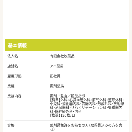
基本情報
法人名
有限会社牧薬品
店舗名
アイ薬局
雇用形態
正社員
業種
調剤薬局
業務内容
調剤／監査／服薬指導
【科目】外科・心臓血管外科・肛門外科・整形外科・
小児科・消化器内科・胃腸内科・形成外科・放射線
科・泌尿器科・リハビリテーション科・循環器内
科・脳神経外科・内科
【枚数】120枚/日
資格
薬剤師免許をお持ちの方（取得見込みの方を含
む）