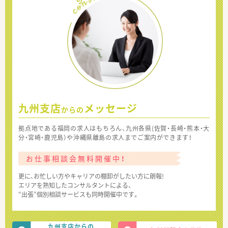
九州支店
メッセージ
からの
拠点地である福岡の求人はもちろん、九州各県(佐賀・長崎・熊本・大
分・宮崎・鹿児島）や沖縄県離島の求人までご案内ができます！
お仕事相談会無料開催中！
更に、お忙しい方やキャリアの棚卸がしたい方に朗報!
エリアを熟知したコンサルタントによる、
“出張”個別相談サービスも同時開催中です。
九州支店からの