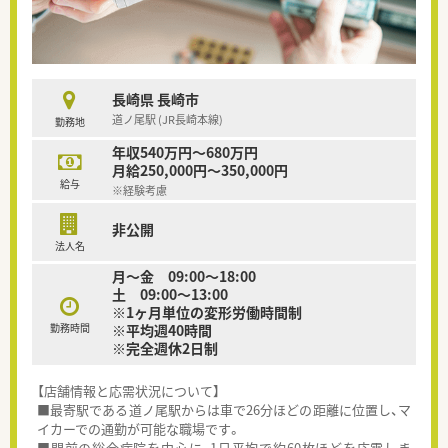
長崎県 長崎市
道ノ尾駅 (JR長崎本線)
勤務地
年収540万円～680万円
月給250,000円～350,000円
給与
※経験考慮
非公開
法人名
月～金 09:00～18:00
土 09:00～13:00
※1ヶ月単位の変形労働時間制
勤務時間
※平均週40時間
※完全週休2日制
【店舗情報と応需状況について】
■最寄駅である道ノ尾駅からは車で26分ほどの距離に位置し、マ
イカーでの通勤が可能な職場です。
■門前の総合病院を中心に、1日平均で約60枚ほどを応需しま