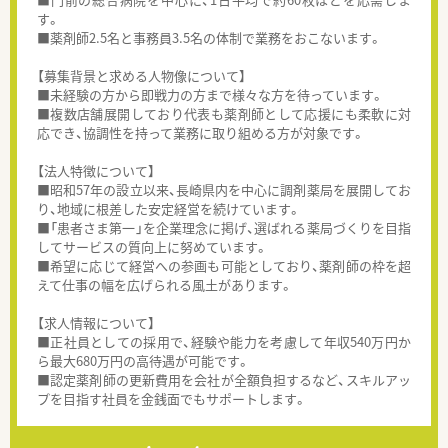
す。
■薬剤師2.5名と事務員3.5名の体制で業務をおこないます。
【募集背景と求める人物像について】
■未経験の方から即戦力の方まで様々な方を待っています。
■複数店舗展開しており代表も薬剤師として応援にも柔軟に対
応でき、協調性を持って業務に取り組める方が対象です。
【法人特徴について】
■昭和57年の設立以来、長崎県内を中心に調剤薬局を展開してお
り、地域に根差した安定経営を続けています。
■「患者さま第一」を企業理念に掲げ、選ばれる薬局づくりを目指
してサービスの質向上に努めています。
■希望に応じて経営への参画も可能としており、薬剤師の枠を超
えて仕事の幅を広げられる風土があります。
【求人情報について】
■正社員としての採用で、経験や能力を考慮して年収540万円か
ら最大680万円の高待遇が可能です。
■認定薬剤師の更新費用を会社が全額負担するなど、スキルアッ
プを目指す社員を金銭面でもサポートします。