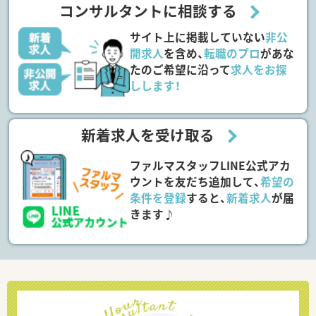
コンサルタントに相談する
サイト上に掲載していない
非公
開求人
を含め、
転職のプロ
があな
たのご希望に沿って
求人をお探
しします！
新着求人を受け取る
ファルマスタッフLINE公式アカ
ウントを友だち追加して、
希望の
条件を登録
すると、
新着求人
が届
きます♪