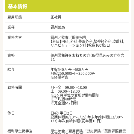
基本情報
雇用形態
正社員
業種
調剤薬局
業務内容
調剤／監査／服薬指導
【科目】内科,,外科,整形外科,脳神経外科,皮膚科,
リハビリテーション科【枚数】60枚/日
資格
薬剤師免許をお持ちの方（取得見込みの方を含
む）
給与
年収540万円～680万円
月給250,000円～350,000円
※経験考慮
勤務時間
月～金 09:00～18:00
土 09:00～13:00
※1ヶ月単位の変形労働時間制
※平均週40時間
※完全週休2日制
休日
日祝+半日2日
夏期休暇(8/13～8/15),年末年始休暇(12/30～
1/3),年次有給休暇（初年度10日）
福利厚生諸手当
厚生年金／雇用保険／労災保険／薬剤師賠償責