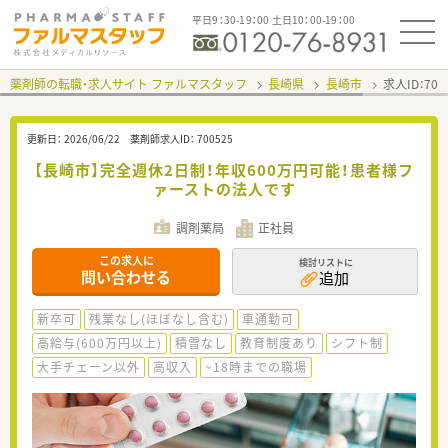
平日9：30-19：00 土日10：00-19：00
薬剤師の転職・求人サイト ファルマスタッフ
長崎県
長崎市
求人ID：70
更新日：
2026/06/22
薬剤師求人ID：
700525
【長崎市】完全週休2日制！年収600万円可能！患者様フ
ァーストの法人です
調剤薬局
正社員
この求人に
検討リストに
問い合わせる
追加
新卒可
残業なし(ほぼなし含む)
車通勤可
高給与(600万円以上)
積雪なし
教育制度あり
シフト制
大手チェーン以外
高収入
~18時までの職場