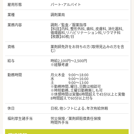
雇用形態
パート・アルバイト
業種
調剤薬局
業務内容
調剤／監査／服薬指導
【科目】内科, 整形外科, 歯科, 皮膚科, 消化器科,
循環器科,リハビリテーション科,リウマチ科
【枚数】80枚/日
資格
薬剤師免許をお持ちの方（取得見込みの方を含
む）
給与
時給2,100円～2,500円
※経験考慮
勤務時間
月火木金 9:00～18:00
水 9:00～16:00
土 9:00～13:00
※勤務時間、曜日、日数は相談可
※時短勤務、土曜日勤務無しも可
※休憩時間は実働6時間超えで45分以上と実働
8時間超えで60分以上付与
休日
日祝、他シフトによる、年次有給休暇
福利厚生諸手当
労災保険／薬剤師賠償責任保険
時間外手当