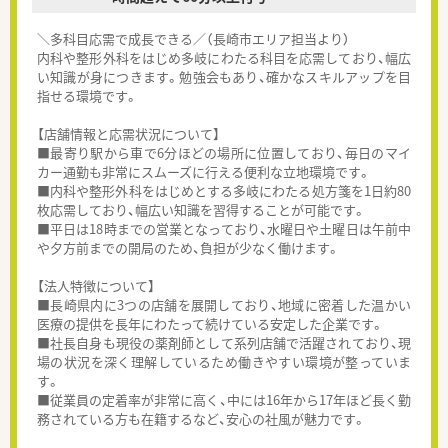
＼多科目応需で成長できる／（長崎市エリア担当より）
内科や整形外科をはじめ多岐にわたる科目を応需しており、幅広
い知識が身につきます。勉強会もあり、確かなスキルアップを目
指せる環境です。
【店舗情報と応需状況について】
■最寄り駅から車で6分ほどの場所に位置しており、毎日のマイ
カー通勤も非常にスムーズに行える便利な立地環境です。
■内科や整形外科をはじめとする多岐にわたる処方箋を1日約80
枚応需しており、幅広い知識を習得することが可能です。
■平日は18時までの営業となっており、水曜日や土曜日は午前中
や夕方前までの開局のため、負担が少なく働けます。
【法人特徴について】
■長崎県内に3つの店舗を展開しており、地域に密着した温かい
医療の提供を長年にわたって続けている安定した企業です。
■社長自身も現役の薬剤師として系列店舗で活躍されており、現
場の状況を深く理解しているため働きやすい環境が整っていま
す。
■従業員の定着率が非常に高く、中には16年から17年ほど長く勤
務されている方も在籍するなど、安心の社風が魅力です。