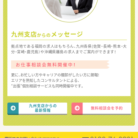
九州支店
メッセージ
からの
拠点地である福岡の求人はもちろん、九州各県(佐賀・長崎・熊本・大
分・宮崎・鹿児島）や沖縄県離島の求人までご案内ができます！
お仕事相談会無料開催中！
更に、お忙しい方やキャリアの棚卸がしたい方に朗報!
エリアを熟知したコンサルタントによる、
“出張”個別相談サービスも同時開催中です。
九州支店からの
無料相談会を予約
最新情報