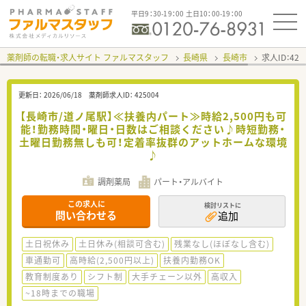
平日9：30-19：00 土日10：00-19：00
薬剤師の転職・求人サイト ファルマスタッフ
長崎県
長崎市
求人ID：42
更新日：
2026/06/18
薬剤師求人ID：
425004
【長崎市/道ノ尾駅】≪扶養内パート≫時給2,500円も可
能！勤務時間・曜日・日数はご相談ください♪時短勤務・
土曜日勤務無しも可！定着率抜群のアットホームな環境
♪
調剤薬局
パート・アルバイト
この求人に
検討リストに
問い合わせる
追加
土日祝休み
土日休み(相談可含む)
残業なし(ほぼなし含む)
車通勤可
高時給(2,500円以上)
扶養内勤務OK
教育制度あり
シフト制
大手チェーン以外
高収入
~18時までの職場