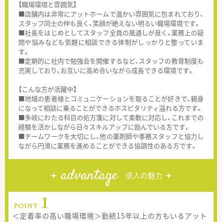
【職場環境と雰囲気】
■店舗内は非常にアットホームで温かい雰囲気に包まれており、
スタッフ同士の仲も良く、笑顔が絶えない明るい職場環境です。
■社長をはじめとしてスタッフ全員の風通しが良く、業務上の疑
問や悩みなども気軽に相談できる体制がしっかりと整っていま
す。
■定期的に社内で勉強会を開催するなど、スタッフの教育制度も
充実しており、お互いに高め合いながら成長できる環境です。
【こんな方が活躍中】
■地域の患者様とコミュニケーションを取ることが好きで、親身
になって相談に乗ることができるホスピタリティ溢れる方です。
■多岐にわたる科目の処方箋に対して柔軟に対応し、これまでの
経験を活かしながら日々スキルアップに励んでいる方です。
■チームワークを大切にし、他の薬剤師や事務スタッフと協力し
ながら円滑に業務を進めることができる協調性のある方です。
advantage
求人の魅力
＜定着率の高い職場環境＞勤続15年以上の方もいるアット