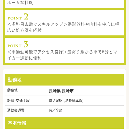
ホームな社風
＜多科目応需でスキルアップ＞整形外科や内科を中心に幅
広い処方箋を経験
＜車通勤可能でアクセス良好＞最寄り駅から車で6分とマ
イカー通勤に便利
勤務地
勤務地
長崎県 長崎市
路線・交通手段
道ノ尾駅 (JR長崎本線)
通勤交通費
有／全額
基本情報