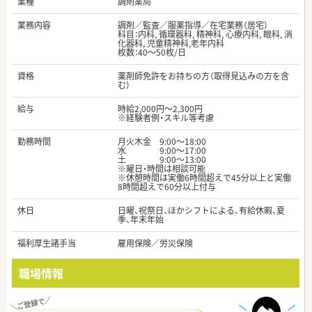
業種
調剤薬局
業務内容
調剤／監査／服薬指導／在宅業務（居宅）
科目：内科, 循環器科, 精神科, 心療内科, 眼科, 消
化器科, 児童精神科,老年内科
枚数：40～50枚/日
資格
薬剤師免許をお持ちの方（取得見込みの方を含
む）
給与
時給2,000円～2,300円
※経験者例・スキル等考慮
勤務時間
月火木金 9:00～18:00
水 9:00～17:00
土 9:00～13:00
※曜日・時間は相談可能
※休憩時間は実働6時間超えで45分以上と実働
8時間超えで60分以上付与
休日
日曜、祝祭日、ほかシフトによる、有給休暇、夏
季、年末年始
福利厚生諸手当
雇用保険／労災保険
職場情報