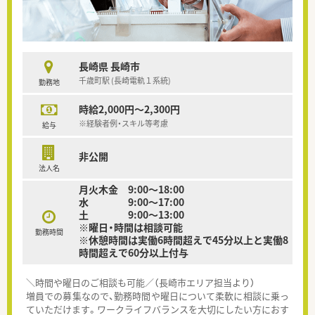
長崎県 長崎市
千歳町駅 (長崎電軌１系統)
勤務地
時給2,000円～2,300円
※経験者例・スキル等考慮
給与
非公開
法人名
月火木金 9:00～18:00
水 9:00～17:00
土 9:00～13:00
※曜日・時間は相談可能
勤務時間
※休憩時間は実働6時間超えで45分以上と実働8
時間超えで60分以上付与
＼時間や曜日のご相談も可能／（長崎市エリア担当より）
増員での募集なので、勤務時間や曜日について柔軟に相談に乗っ
ていただけます。ワークライフバランスを大切にしたい方におす