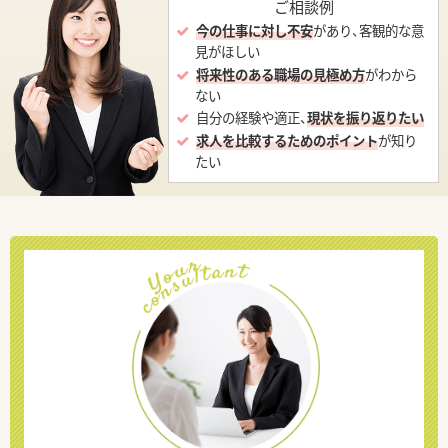
ご相談例
今の仕事に対し不安
があり、客観的な意
見がほしい
将来性のある職場の見極め方
がわから
ない
自分の経験や適正、
現状を振り返りたい
求人を比較するためのポイント
が知り
たい