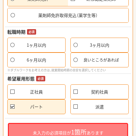
薬剤師免許取得見込（薬学生等）
転職時期
必須
1ヶ月以内
3ヶ月以内
6ヶ月以内
良いところがあれば
※ダブルワークをお考えの方は、就業開始時期の目安を選択してください
希望雇用形態
必須
正社員
契約社員
パート
派遣
1箇所
未入力の必須項目が
あります