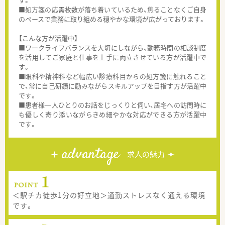
■処方箋の応需枚数が落ち着いているため、焦ることなくご自身
のペースで業務に取り組める穏やかな環境が広がっております。
【こんな方が活躍中】
■ワークライフバランスを大切にしながら、勤務時間の相談制度
を活用してご家庭と仕事を上手に両立させている方が活躍中で
す。
■眼科や精神科など幅広い診療科目からの処方箋に触れること
で、常に自己研鑽に励みながらスキルアップを目指す方が活躍中
です。
■患者様一人ひとりのお話をじっくりと伺い、居宅への訪問時に
も優しく寄り添いながらきめ細やかな対応ができる方が活躍中
です。
advantage
求人の魅力
＜駅チカ徒歩1分の好立地＞通勤ストレスなく通える環境
です。