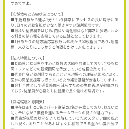
すめですよ。
【店舗情報と応需状況について】
■千歳町駅から徒歩1分という非常にアクセスの良い場所にあ
り、日々の通勤負担が少なく働きやすい調剤薬局です。
■眼科や精神科をはじめ、内科や消化器科など非常に多岐にわた
る科目の処方箋を応需している店舗となっております。
■1日あたりの処方箋応需枚数は40枚から50枚程度であり、患者
様一人ひとりにしっかりと時間をかけて対応できます。
【法人特徴について】
■長崎県と福岡県を中心に複数の店舗を展開しており、今後も福
岡エリアなどでの新規開局を予定している成長企業です。
■代表自身が薬剤師であることから現場への理解が非常に深く、
医師の開業支援等も行っているため経営基盤が安定しています。
■会社全体として残業時間を減らすための労務管理が徹底され
ており、従業員が心身ともに健康で長く働ける環境です。
【職場環境と雰囲気】
■現在は正社員1名とパート従業員3名が在籍しており、お互いに
助け合いながら業務を進めるチームワークの良さが魅力です。
■代表が現場の状況をよく理解しているためスタッフ間の風通
しも良く、困りごとがあればすぐに相談できる温かい雰囲気で
す。