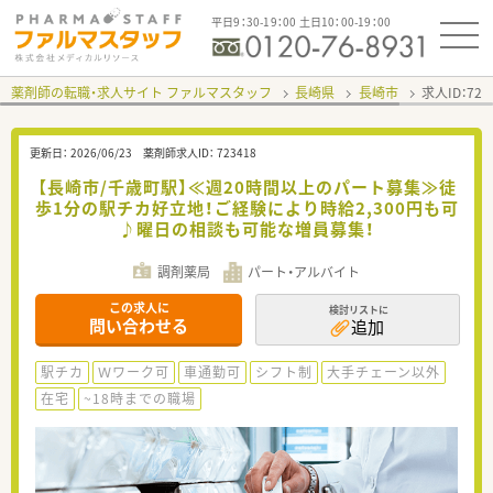
平日9：30-19：00 土日10：00-19：00
薬剤師の転職・求人サイト ファルマスタッフ
長崎県
長崎市
求人ID：72
更新日：
2026/06/23
薬剤師求人ID：
723418
【長崎市/千歳町駅】≪週20時間以上のパート募集≫徒
歩1分の駅チカ好立地！ご経験により時給2,300円も可
♪曜日の相談も可能な増員募集！
調剤薬局
パート・アルバイト
この求人に
検討リストに
問い合わせる
追加
駅チカ
Ｗワーク可
車通勤可
シフト制
大手チェーン以外
在宅
~18時までの職場