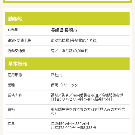
勤務地
勤務地
長崎県 長崎市
路線・交通手段
めがね橋駅 (長崎電軌４系統)
通勤交通費
有／上限月額40,000 円
基本情報
雇用形態
正社員
業種
病院・クリニック
業務内容
調剤／監査／院内委員会参加／病棟服薬指導
【科目】リハビリ・神経内科・脳神経外科
資格
薬剤師免許をお持ちの方（取得見込みの方を含
む）
給与
年収450万円～550万円
月給375,000円～458,333円