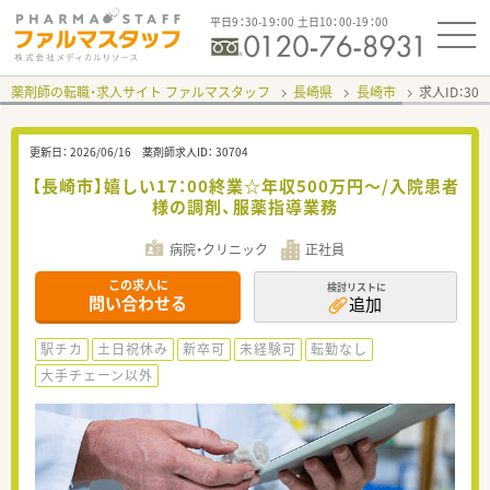
平日9：30-19：00 土日10：00-19：00
薬剤師の転職・求人サイト ファルマスタッフ
長崎県
長崎市
求人ID：30
更新日：
2026/06/16
薬剤師求人ID：
30704
【長崎市】嬉しい17：00終業☆年収500万円～/入院患者
様の調剤、服薬指導業務
病院・クリニック
正社員
この求人に
検討リストに
問い合わせる
追加
駅チカ
土日祝休み
新卒可
未経験可
転勤なし
大手チェーン以外