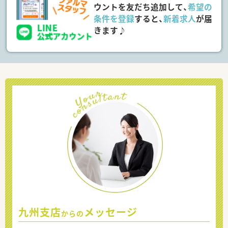
ウントを友だち追加して、
希望の
条件を登録
すると、
新着求人
が届
きます♪
九州支店
メッセージ
からの