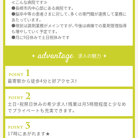
≪こんな病院です≫
●長崎市内中心部にある病院です。
●脳卒中等の患者さまに対して、多くの専門職が連携して業務に
あたっています。
●現状は調剤業務がメインですが、今後は病棟での薬剤管理指導
も増やしていく予定です。
●月に9日休みで土日祝休みです
advantage
求人の魅力
最寄駅から徒歩4分と好アクセス！
土日・祝祭日休みの希少求人！残業は月5時間程度と少なめ
でプライベートも充実できます。
17時にあがれます★