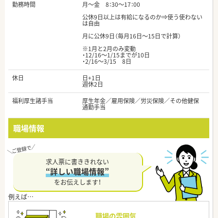
勤務時間
月～金 8：30～17：00
公休9日以上は有給になるのか⇒使う使わない
は自由
月に公休9日（毎月16日～15日で計算）
※1月と2月のみ変動
・12/16～1/15までが10日
・2/16～3/15 8日
休日
日+1日
週休2日
福利厚生諸手当
厚生年金／雇用保険／労災保険／その他健保
通勤手当
職場情報
求人票に書ききれない
“詳しい職場情報”
をお伝えします！
職場の雰囲気