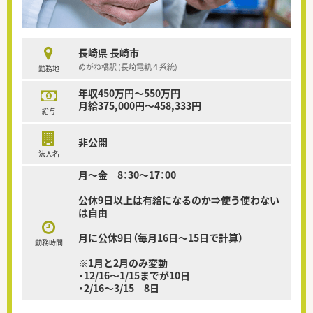
長崎県 長崎市
めがね橋駅 (長崎電軌４系統)
勤務地
年収450万円～550万円
月給375,000円～458,333円
給与
非公開
法人名
月～金 8：30～17：00
公休9日以上は有給になるのか⇒使う使わない
は自由
月に公休9日（毎月16日～15日で計算）
勤務時間
※1月と2月のみ変動
・12/16～1/15までが10日
・2/16～3/15 8日