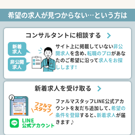
希望の求人が見つからない…という方は
コンサルタントに相談する
サイト上に掲載していない
非公
開求人
を含め、
転職のプロ
があな
たのご希望に沿って
求人をお探
しします！
新着求人を受け取る
ファルマスタッフLINE公式アカ
ウントを友だち追加して、
希望の
条件を登録
すると、
新着求人
が届
きます♪