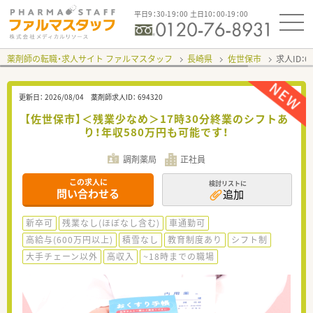
平日9：30-19：00 土日10：00-19：00
薬剤師の転職・求人サイト ファルマスタッフ
長崎県
佐世保市
求人ID：
更新日：
2026/08/04
薬剤師求人ID：
694320
【佐世保市】＜残業少なめ＞17時30分終業のシフトあ
り！年収580万円も可能です！
調剤薬局
正社員
この求人に
検討リストに
問い合わせる
追加
新卒可
残業なし(ほぼなし含む)
車通勤可
高給与(600万円以上)
積雪なし
教育制度あり
シフト制
大手チェーン以外
高収入
~18時までの職場