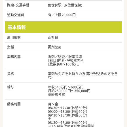
路線・交通手段
佐世保駅 (JR佐世保線)
通勤交通費
有／上限20,000円
基本情報
雇用形態
正社員
業種
調剤薬局
業務内容
調剤／監査／服薬指導
【科目】内科･呼吸器内科
【枚数】60～100枚/日
資格
薬剤師免許をお持ちの方（取得見込みの方を含
む）
給与
年収540万円～680万円
月給250,000円～350,000円
※経験考慮
勤務時間
月～金
08：30～17：30（休憩60分）
09：00～18：00（休憩60分）
09：30～18：30（休憩60分）
土
08：30～13：00（休憩00分）
※1ヶ月単位の変形労働時間制