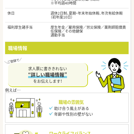
※平均週40時間
休日
週休2日制、夏期・年末年始休暇、年次有給休暇
（初年度10日）
福利厚生諸手当
厚生年金／雇用保険／労災保険／薬剤師賠償責
任保険／その他健保
通勤手当
職場情報
求人票に書ききれない
“詳しい職場情報”
をお伝えします！
職場の雰囲気
助け合う風土がある
年齢や性別の壁がない
ワークライフバランス