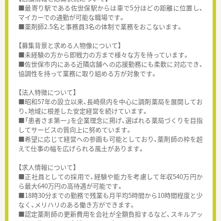
■最寄り駅である佐世保駅からは車で5分ほどの距離に位置し、
マイカーでの通勤が可能な職場です。
■薬剤師2.5名と事務員3名の体制で業務をおこないます。
【募集背景と求める人物像について】
■未経験の方から即戦力の方まで様々な方を待っています。
■佐世保市内にある近隣店舗への応援勤務にも柔軟に対応でき、
協調性を持って業務に取り組める方が対象です。
【法人特徴について】
■昭和57年の設立以来、長崎県内を中心に調剤薬局を展開してお
り、地域に根差した安定経営を続けています。
■「患者さま第一」を企業理念に掲げ、選ばれる薬局づくりを目指
してサービスの質向上に努めています。
■希望に応じて経営への参画も可能としており、薬剤師の枠を超
えて仕事の幅を広げられる風土があります。
【求人情報について】
■正社員としての採用で、経験や能力を考慮して年収540万円か
ら最大640万円の高待遇が可能です。
■18時30分までの勤務で残業も月平均5時間から10時間程度と少
なく、メリハリのある働き方ができます。
■認定薬剤師の更新費用を会社が全額負担するなど、スキルアッ