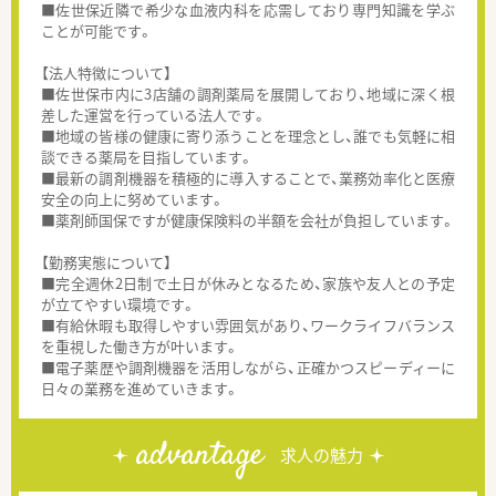
■佐世保近隣で希少な血液内科を応需しており専門知識を学ぶ
ことが可能です。
【法人特徴について】
■佐世保市内に3店舗の調剤薬局を展開しており、地域に深く根
差した運営を行っている法人です。
■地域の皆様の健康に寄り添うことを理念とし、誰でも気軽に相
談できる薬局を目指しています。
■最新の調剤機器を積極的に導入することで、業務効率化と医療
安全の向上に努めています。
■薬剤師国保ですが健康保険料の半額を会社が負担しています。
【勤務実態について】
■完全週休2日制で土日が休みとなるため、家族や友人との予定
が立てやすい環境です。
■有給休暇も取得しやすい雰囲気があり、ワークライフバランス
を重視した働き方が叶います。
■電子薬歴や調剤機器を活用しながら、正確かつスピーディーに
日々の業務を進めていきます。
advantage
求人の魅力