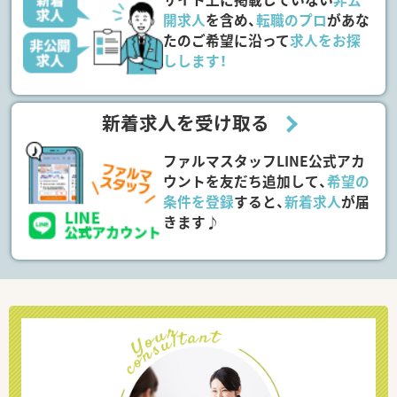
開求人
を含め、
転職のプロ
があな
たのご希望に沿って
求人をお探
しします！
新着求人を受け取る
ファルマスタッフLINE公式アカ
ウントを友だち追加して、
希望の
条件を登録
すると、
新着求人
が届
きます♪