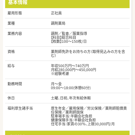
基本情報
雇用形態
正社員
業種
調剤薬局
業務内容
調剤／監査／服薬指導
【科目】総合科目
【枚数】100～150枚/日
資格
薬剤師免許をお持ちの方（取得見込みの方を含
む）
給与
年収500万円～740万円
月給280,000円～450,000円
※経験考慮
勤務時間
月～金
09:00～18:00(休憩60分)
休日
土曜、日祝、年次有給休暇
福利厚生諸手当
厚生年金／雇用保険／労災保険／薬剤師賠償責
任保険／薬剤師国保
駐車場手当：半額会社負担
健康保険手当：半額会社負担
住宅手当：家賃の30％、上限30,000円/月