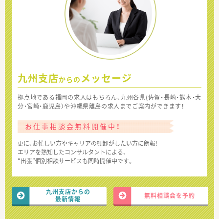
九州支店
メッセージ
からの
拠点地である福岡の求人はもちろん、九州各県(佐賀・長崎・熊本・大
分・宮崎・鹿児島）や沖縄県離島の求人までご案内ができます！
お仕事相談会無料開催中！
更に、お忙しい方やキャリアの棚卸がしたい方に朗報!
エリアを熟知したコンサルタントによる、
“出張”個別相談サービスも同時開催中です。
九州支店からの
無料相談会を予約
最新情報