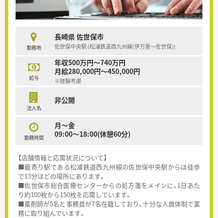
長崎県 佐世保市
佐世保中央駅 (松浦鉄道西九州線(伊万里～佐世保))
勤務地
年収500万円～740万円
月給280,000円～450,000円
給与
※経験考慮
非公開
法人名
月～金
09:00～18:00(休憩60分)
勤務時間
【店舗情報と応需状況について】
■最寄り駅である松浦鉄道西九州線の佐世保中央駅からは徒歩
で13分ほどの場所にあります。
■佐世保市総合医療センターからの処方箋をメインに、1日あた
り約100枚から150枚を応需しています。
■薬剤師が5名と事務員が7名在籍しており、十分な人員体制で業
務に取り組んでいます。