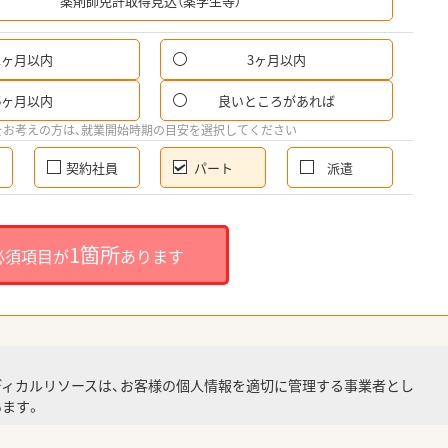
薬剤師免許取得見込（薬学生等）
1ヶ月以内
3ヶ月以内
パ
6ヶ月以内
良いところがあれば
希
をお考えの方は、就業開始時期の目安を選択してください
契約社員
パート
派遣
就
1箇所
必須項目が
あります
就業
ディカルリソースは、お客様の個人情報を適切に管理する事業者とし
ます。