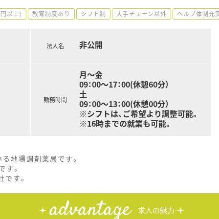
0円以上)
教育制度あり
シフト制
大手チェーン以外
ヘルプ体制充
非公開
法人名
月～金
09：00～17：00(休憩60分）
土
勤務時間
09：00～13：00(休憩00分）
※シフトは、ご希望より調整可能。
※16時までの就業も可能。
いる地場調剤薬局です。
です。
社です。
advantage
求人の魅力