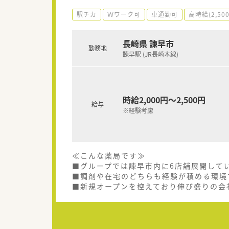
駅チカ
Ｗワーク可
車通勤可
高時給(2,50
長崎県 諫早市
勤務地
諫早駅 (JR長崎本線)
時給2,000円～2,500円
給与
※経験考慮
≪こんな薬局です≫
■グループでは諫早市内に6店舗展開して
■調剤や在宅のどちらも経験が積める環境
■新規オープンを控えており伸び盛りの会