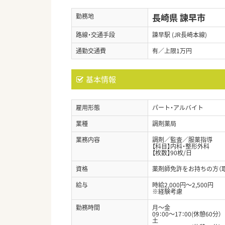
長崎県 諫早市
勤務地
路線・交通手段
諫早駅 (JR長崎本線)
通勤交通費
有／上限1万円
基本情報
雇用形態
パート・アルバイト
業種
調剤薬局
業務内容
調剤／監査／服薬指導
【科目】内科・整形外科
【枚数】90枚/日
資格
薬剤師免許をお持ちの方（
給与
時給2,000円～2,500円
※経験考慮
勤務時間
月～金
09：00～17：00(休憩60分）
土