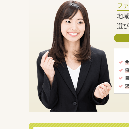
フ
地域
選び