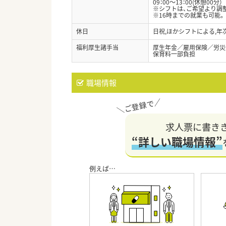
09：00～13：00(休憩00分）
※シフトは、ご希望より調
※16時までの就業も可能。
休日
日祝,ほかシフトによる,年
福利厚生諸手当
厚生年金／雇用保険／労災
保育料一部負担
職場情報
求人票に書き
“詳しい職場情報”