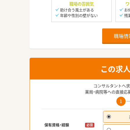
職場の雰囲気
ワ
助け合う風土がある
お
年齢や性別の壁がない
残
職場情
この求
コンサルタントへ求
薬局・病院等への直接応
1
保有資格・経験
必須