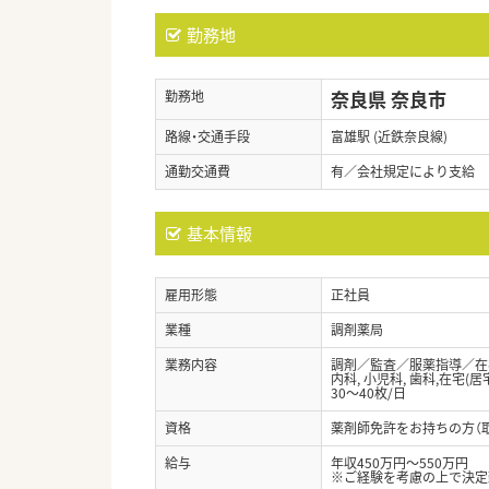
勤務地
奈良県 奈良市
勤務地
路線・交通手段
富雄駅 (近鉄奈良線)
通勤交通費
有／会社規定により支給
基本情報
雇用形態
正社員
業種
調剤薬局
業務内容
調剤／監査／服薬指導／在宅
内科, 小児科, 歯科,在宅(居宅
30～40枚/日
資格
薬剤師免許をお持ちの方（
給与
年収450万円～550万円
※ご経験を考慮の上で決定