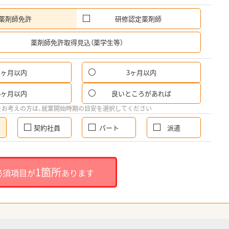
薬剤師免許
研修認定薬剤師
希
薬剤師免許取得見込（薬学生等）
1ヶ月以内
3ヶ月以内
6ヶ月以内
良いところがあれば
をお考えの方は、就業開始時期の目安を選択してください
契約社員
パート
派遣
1箇所
必須項目が
あります