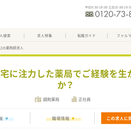
平日9：30-19：00 土日10：00-19：
人検索
求人特集
転職ガイド
ファル
872の薬剤師求人
》在宅に注力した薬局でご経験を生
か？
調剤薬局
正社員
報
職場情報
この求人に