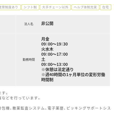
教育制度あり
シフト制
大手チェーン以外
ヘルプ体制充実
在宅
非公開
法人名
月金
09：00～19：30
火水木
09：00～17：00
土
勤務時間
09：00～13：00
※休憩は法定通り
※週40時間の1ヶ月単位の変形労働
時間制
ます。
催などを行っています。
分包機、散薬監査システム、電子薬歴、ピッキングサポートシス