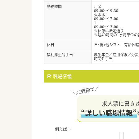
勤務時間
月金
09：00～19：30
火水木
09：00～17：00
土
09：00～13：00
※休憩は法定通り
※週40時間の1ヶ月単位
休日
日・祝+他シフト 有給休暇
福利厚生諸手当
厚生年金／雇用保険／労災
時間外手当
職場情報
求人票に書き
“詳しい職場情報”