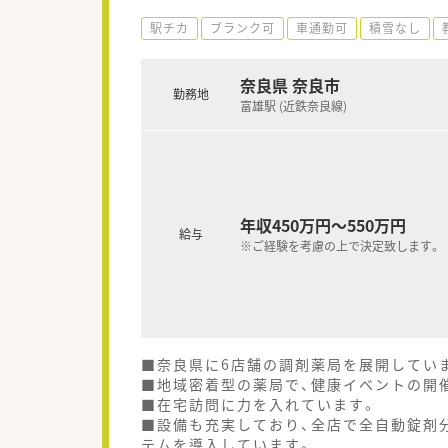
駅チカ
ブランク可
車通勤可
積雪なし
奈良県 奈良市
勤務地
富雄駅 (近鉄奈良線)
年収450万円～550万円
給与
※ご経験を考慮の上で決定致します。
■奈良県に6店舗の調剤薬局を展開してい
■地域密着型の薬局で、健康イベントの開
■在宅訪問に力を入れています。
■設備も充実しており、全店で全自動錠剤
テムを導入しています。