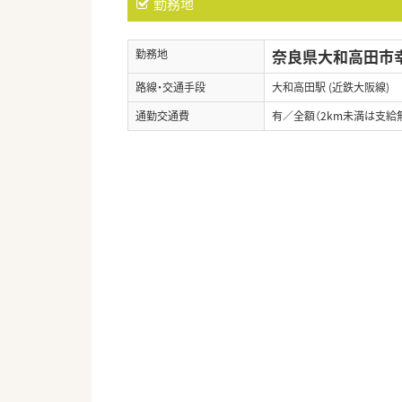
勤務地
奈良県大和高田市幸
勤務地
路線・交通手段
大和高田駅 (近鉄大阪線)
通勤交通費
有／全額（2km未満は支給