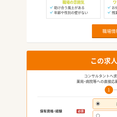
職場の雰囲気
ワ
助け合う風土がある
お
年齢や性別の壁がない
残
職場情
この求
コンサルタントへ求
薬局・病院等への直接応
1
保有資格・経験
必須