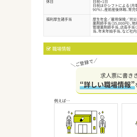
休日
日祝+1日
日祝ほかシフトによる（月単
90％）、産前産後休暇、育
福利厚生諸手当
厚生年金／雇用保険／労災
薬剤師手当（35,000円）、地
管理薬剤師手当、店長手当（3
当、年末年始手当、など社
職場情報
求人票に書き
“詳しい職場情報”