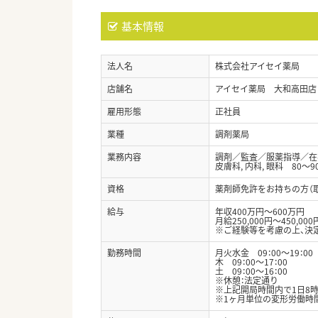
基本情報
法人名
株式会社アイセイ薬局
店舗名
アイセイ薬局 大和高田店
雇用形態
正社員
業種
調剤薬局
業務内容
調剤／監査／服薬指導／在
皮膚科, 内科, 眼科 80～
資格
薬剤師免許をお持ちの方（
給与
年収400万円～600万円
月給250,000円～450,000
※ご経験等を考慮の上、決
勤務時間
月火水金 09：00～19：00
木 09：00～17：00
土 09：00～16：00
※休憩：法定通り
※上記開局時間内で1日8時
※1ヶ月単位の変形労働時