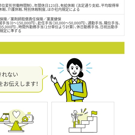
位変形労働時間制）、年間休日123日、有給休暇 （法定通り支給、平均取得率
児休暇、介護休暇、特別休暇制度、ほか社内規定による
保険／薬剤師賠償責任保険／薬業健保
域手当（0～150,000円）、赴任手当（30,000～50,000円）、通勤手当、職位手当、
5,000円）、時間外勤務手当（1分単位より計算）、休日勤務手当、日祝出勤手
内規定に準ずる
きれない
をお伝えします！