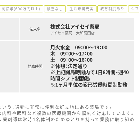
高給与(600万円以上)
積雪なし
生活環境充実
教育制度あり
シフ
株式会社アイセイ薬局
法人名
アイセイ薬局 大和高田店
月火水金 09：00～19：00
木 09：00～17：00
土 09：00～16：00
※休憩：法定通り
勤務時間
※上記開局時間内で1日8時間・週40
時間シフト制勤務
※1ヶ月単位の変形労働時間制勤務
という、通勤に非常に便利な好立地にある薬局です。
の内科や眼科など複数の医療機関から幅広く対応しています。
で、薬剤師は常時4名体制のためゆとりを持って業務に取り組め