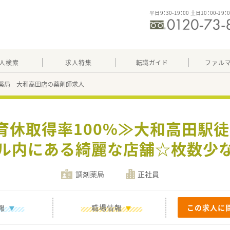
平日9：30-19：00 土日10：00-19：
人検索
求人特集
転職ガイド
ファル
薬局 大和高田店の薬剤師求人
育休取得率100%≫大和高田駅
ル内にある綺麗な店舗☆枚数少
調剤薬局
正社員
報
職場情報
この求人に