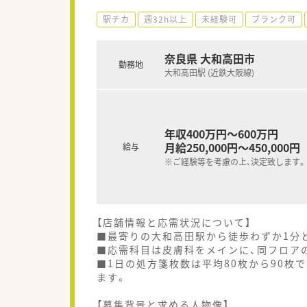
駅チカ
週32h以上
未経験可
ブランク可
奈良県 大和高田市
勤務地
大和高田駅 (近鉄大阪線)
年収400万円～600万円
月給250,000円～450,000円
給与
※ご経験等を考慮の上、決定致します。
【店舗情報と応需状況について】
■最寄りの大和高田駅から徒歩わずか1分
■応需科目は皮膚科をメインに、同フロア
■1日の処方箋枚数は平均80枚から90枚
ます。
【募集背景と求める人物像】