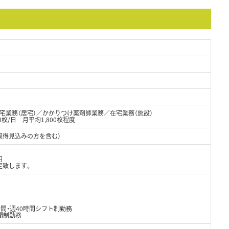
宅業務（居宅）／かかりつけ薬剤師業務／在宅業務（施設）
90枚/日 月平均1,800枚程度
取得見込みの方を含む）
円
定致します。
間・週40時間シフト制勤務
間制勤務