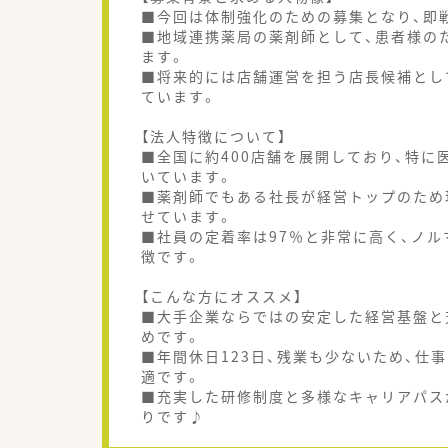
■今回は体制強化のための募集となり、即
■地域連携薬局の薬剤師として、患者様の
ます。
■将来的には店舗運営を担う店長候補とし
ています。
【法人特徴について】
■全国に約400店舗を展開しており、特
いています。
■薬剤師でもある社長が経営トップのため
せています。
■社員の定着率は97％と非常に高く、ノ
徴です。
【こんな方にオススメ】
■大手企業ならではの安定した経営基盤と
めです。
■年間休日123日、残業も少ないため、
適です。
■充実した研修制度と多様なキャリアパス
りです♪