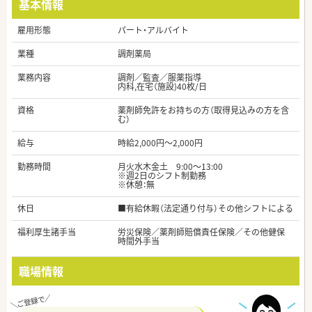
基本情報
雇用形態
パート・アルバイト
業種
調剤薬局
業務内容
調剤／監査／服薬指導
内科,在宅（施設)40枚/日
資格
薬剤師免許をお持ちの方（取得見込みの方を含
む）
給与
時給2,000円～2,000円
勤務時間
月火水木金土 9:00～13:00
※週2日のシフト制勤務
※休憩：無
休日
■有給休暇（法定通り付与）その他シフトによる
福利厚生諸手当
労災保険／薬剤師賠償責任保険／その他健保
時間外手当
職場情報