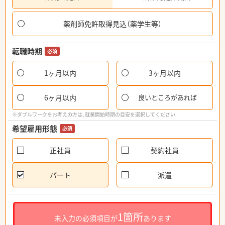
薬剤師免許取得見込（薬学生等）
転職時期
必須
1ヶ月以内
3ヶ月以内
6ヶ月以内
良いところがあれば
※ダブルワークをお考えの方は、就業開始時期の目安を選択してください
希望雇用形態
必須
正社員
契約社員
パート
派遣
1箇所
未入力の必須項目が
あります