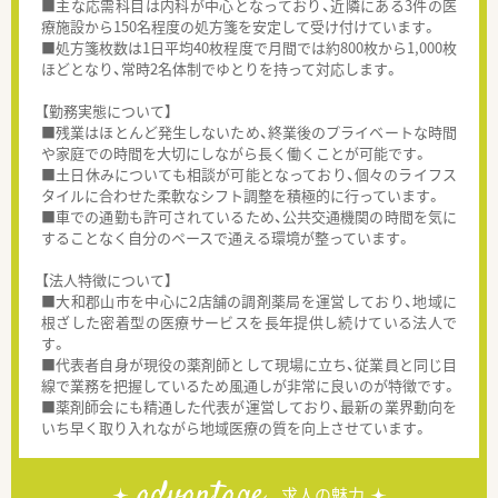
■主な応需科目は内科が中心となっており、近隣にある3件の医
療施設から150名程度の処方箋を安定して受け付けています。
■処方箋枚数は1日平均40枚程度で月間では約800枚から1,000枚
ほどとなり、常時2名体制でゆとりを持って対応します。
【勤務実態について】
■残業はほとんど発生しないため、終業後のプライベートな時間
や家庭での時間を大切にしながら長く働くことが可能です。
■土日休みについても相談が可能となっており、個々のライフス
タイルに合わせた柔軟なシフト調整を積極的に行っています。
■車での通勤も許可されているため、公共交通機関の時間を気に
することなく自分のペースで通える環境が整っています。
【法人特徴について】
■大和郡山市を中心に2店舗の調剤薬局を運営しており、地域に
根ざした密着型の医療サービスを長年提供し続けている法人で
す。
■代表者自身が現役の薬剤師として現場に立ち、従業員と同じ目
線で業務を把握しているため風通しが非常に良いのが特徴です。
■薬剤師会にも精通した代表が運営しており、最新の業界動向を
いち早く取り入れながら地域医療の質を向上させています。
advantage
求人の魅力