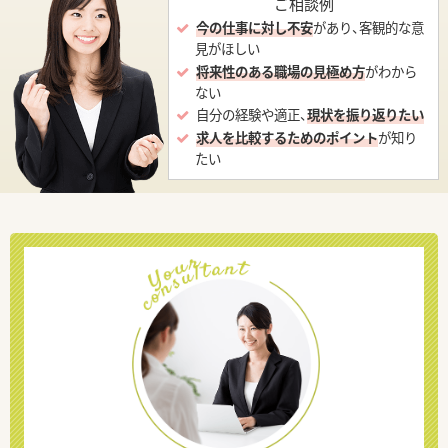
ご相談例
今の仕事に対し不安
があり、客観的な意
見がほしい
将来性のある職場の見極め方
がわから
ない
自分の経験や適正、
現状を振り返りたい
求人を比較するためのポイント
が知り
たい