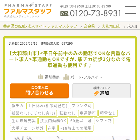
平日9：30-19：00 土日10：00-19：00
薬剤師の転職・求人サイト ファルマスタッフ
奈良県
大和郡山市
求人ID
更新日：
2026/06/16
薬剤師求人ID：
697290
【大和郡山市】<平日午前中のみの勤務でOKな貴重なパ
ート求人>車通勤もOKですが、駅チカ徒歩3分なので電
車通勤も便利です♪
調剤薬局
パート・アルバイト
この求人に
検討リストに
問い合わせる
追加
駅チカ
土日休み(相談可含む)
ブランク可
残業なし(ほぼなし含む)
転勤なし
車通勤可
積雪なし
生活環境充実
扶養内勤務OK
60歳以上可
シフト制
大手チェーン以外
在宅
~18時までの職場