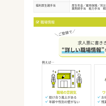
福利厚生諸手当
厚生年金／雇用保険／労災
薬剤師手当 能力手当 精
職場情報
求人票に書き
“詳しい職場情報”
職場の雰囲気
ワ
助け合う風土がある
お
年齢や性別の壁がない
残