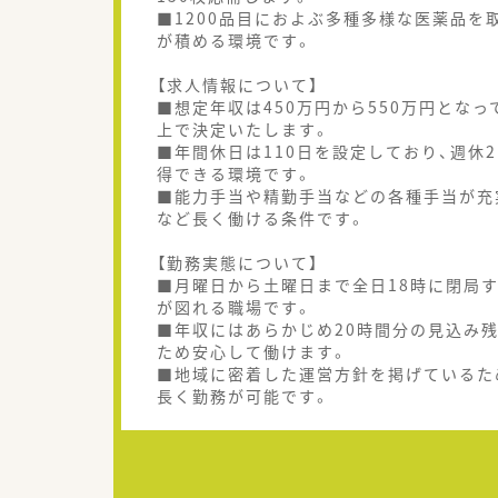
■1200品目におよぶ多種多様な医薬品
が積める環境です。
【求人情報について】
■想定年収は450万円から550万円とな
上で決定いたします。
■年間休日は110日を設定しており、週
得できる環境です。
■能力手当や精勤手当などの各種手当が充
など長く働ける条件です。
【勤務実態について】
■月曜日から土曜日まで全日18時に閉局
が図れる職場です。
■年収にはあらかじめ20時間分の見込み
ため安心して働けます。
■地域に密着した運営方針を掲げているた
長く勤務が可能です。