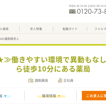
平日9：30-19：00 土日10：00-19：
人検索
求人特集
転職ガイド
ファル
358の薬剤師求人
局★≫働きやすい環境で異動もなし
ら徒歩10分にある薬局
調剤薬局
正社員
報
職場情報
この求人に