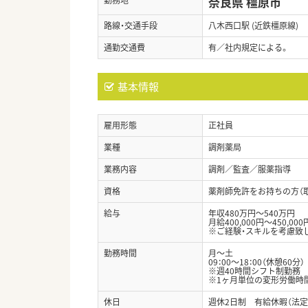
奈良県 橿原市
路線・交通手段
八木西口駅 (近鉄橿原線)
通勤交通費
有／社内規定による。
基本情報
雇用形態
正社員
業種
調剤薬局
業務内容
調剤／監査／服薬指導
資格
薬剤師免許をお持ちの方（
給与
年収480万円～540万円
月給400,000円～450,000
※ご経験・スキルを考慮致
勤務時間
月～土
09：00～18：00（休憩60分）
※週40時間シフト制勤務
※1ヶ月単位の変形労働時
休日
週休2日制 有給休暇（法定