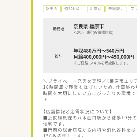
駅チカ
週32h以上
新卒可
未経験可
ブ
奈良県 橿原市
勤務地
八木西口駅 (近鉄橿原線)
年収480万円～540万円
月給400,000円～450,000円
給与
※ご経験・スキルを考慮致します。
＼プライベート充実を実現／（橿原市エリ
18時閉局で残業もほぼないため、仕事終
時間を大切にしたい方にぴったりの環境で
＊----------------------------------------
【店舗情報と応需状況について】
■近鉄橿原線の八木西口駅から徒歩10分
便利です。
■門前の総合病院から内科や消化器科をは
150枚応需します。