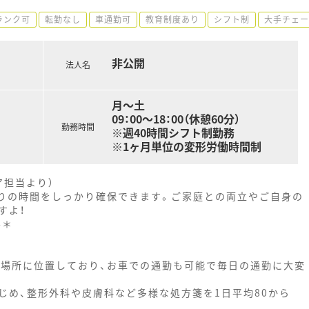
ランク可
転勤なし
車通勤可
教育制度あり
シフト制
大手チェー
非公開
法人名
月～土
09：00～18：00（休憩60分）
勤務時間
※週40時間シフト制勤務
※1ヶ月単位の変形労働時間制
ア担当より）
わりの時間をしっかり確保できます。ご家庭との両立やご自身の
すよ！
--＊
の場所に位置しており、お車での通勤も可能で毎日の通勤に大変
じめ、整形外科や皮膚科など多様な処方箋を1日平均80から