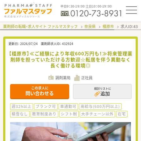
平日9：30-19：00 土日10：00-19：00
薬剤師の転職・求人サイト ファルマスタッフ
奈良県
橿原市
求人ID：43
更新日：
2026/07/24
薬剤師求人ID：
432924
【橿原市】≪ご経験により年収600万円も！≫将来管理薬
剤師を担っていただける方歓迎☆転居を伴う異動なく
長く働ける環境◎
調剤薬局
正社員
この求人に
検討リストに
問い合わせる
追加
週32h以上
ブランク可
車通勤可
高給与(600万円以上)
積雪なし
教育制度あり
シフト制
大手チェーン以外
在宅