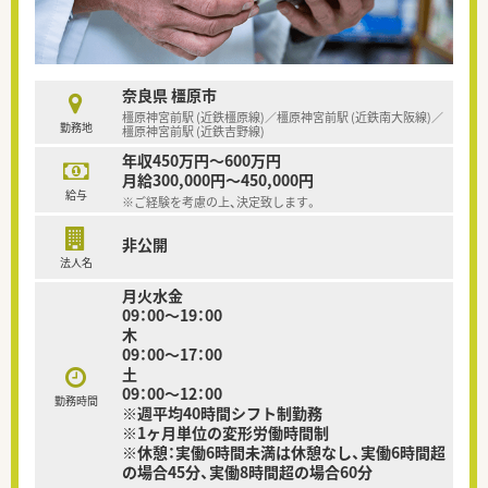
奈良県 橿原市
橿原神宮前駅 (近鉄橿原線)／橿原神宮前駅 (近鉄南大阪線)／
勤務地
橿原神宮前駅 (近鉄吉野線)
年収450万円～600万円
月給300,000円～450,000円
給与
※ご経験を考慮の上、決定致します。
非公開
法人名
月火水金
09：00～19：00
木
09：00～17：00
土
09：00～12：00
勤務時間
※週平均40時間シフト制勤務
※1ヶ月単位の変形労働時間制
※休憩：実働6時間未満は休憩なし、実働6時間超
の場合45分、実働8時間超の場合60分