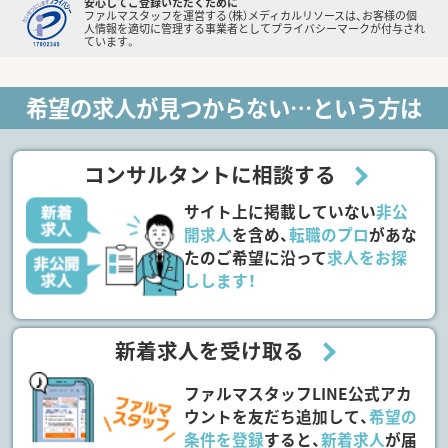
安心してご登録いただくために
ファルマスタッフを運営する（株）メディカルリソースは、お客様の個
人情報を適切に管理する事業者としてプライバシーマークが付与され
ています。
希望の求人が見つからない…という方は
コンサルタントに相談する
サイト上に掲載していない
非公
開求人
を含め、
転職のプロ
があな
たのご希望に沿って
求人をお探
しします！
新着求人を受け取る
ファルマスタッフLINE公式アカ
ウントを友だち追加して、
希望の
条件を登録
すると、
新着求人
が届