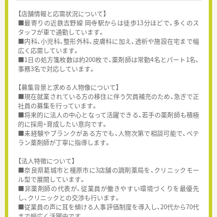
【店舗情報と応需状況について】
■最寄りの近鉄吉野線 岡寺駅からは徒歩13分ほどで、多くのス
タッフが車で通勤しています。
■内科、小児科、整形外科、皮膚科に加え、透析や施設在宅まで幅
広く応需しています。
■1日の処方箋枚数は約200枚で、薬剤師は常勤4名とパート1名、
事務3名で対応しています。
【募集背景と求める人物像について】
■現在就業されている方の移住に伴う欠員補充のため、急ぎで正
社員の募集を行っています。
■将来的に法人の中心となって活躍できる、若手の薬剤師も積極
的に採用・育成したい意向です。
■未経験やブランクがある方でも、人物次第で相談可能で、ベテ
ラン薬剤師が丁寧に指導します。
【法人特徴について】
■奈良県葛城市と橿原市に3店舗の調剤薬局を、クリニックモー
ル型で展開しています。
■非薬剤師の代表が、従業員が働きやすい環境づくりを最優先
し、クリニックとの交渉も行います。
■従業員の声に耳を傾ける人事評価制度を導入し、20代から70代
まで幅広く活躍中です。