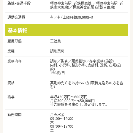
路線・交通手段
橿原神宮前駅 (近鉄橿原線)／橿原神宮前駅 (近
鉄南大阪線)／橿原神宮前駅 (近鉄吉野線)
通勤交通費
有／有（上限月額30,000円）
基本情報
雇用形態
正社員
業種
調剤薬局
業務内容
調剤／監査／服薬指導／在宅業務（施設）
内科, 小児科, 整形外科, 皮膚科, 透析, 在宅(施
設)
150枚/日
資格
薬剤師免許をお持ちの方（取得見込みの方を含
む）
給与
年収450万円～600万円
月給300,000円～450,000円
※ご経験を考慮の上、決定致します。
勤務時間
月火水金
09：00～19：00
木
09：00～17：00
土