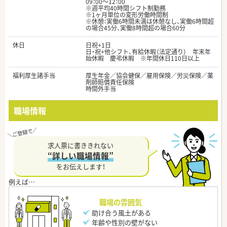
09：00～12：00
※週平均40時間シフト制勤務
※1ヶ月単位の変形労働時間制
※休憩：実働6時間未満は休憩なし、実働6時間超
の場合45分、実働8時間超の場合60分
休日
日祝+1日
日・祝+他シフト、有給休暇（法定通り） 年末年
始休暇 慶弔休暇 ※年間休日110日以上
福利厚生諸手当
厚生年金／協会健保／雇用保険／労災保険／薬
剤師賠償責任保険
時間外手当
職場情報
求人票に書ききれない
“詳しい職場情報”
をお伝えします！
職場の雰囲気
助け合う風土がある
年齢や性別の壁がない